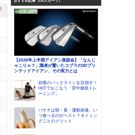
おすすめ記事（Doスポーツ）
位
【2026年上半期アイアン座談会】「なんじ
ゃこりゃ？」識者が驚いたコブラの3Dプリ
ンテッドアイアン、その実力とは
自慢のバックラインを目指す！
HIITでおこなう「背中徹底トレ
ーニング」
バナナは朝・夜・運動前後、い
つ食べるのがベスト？タイミン
グごとのメリット