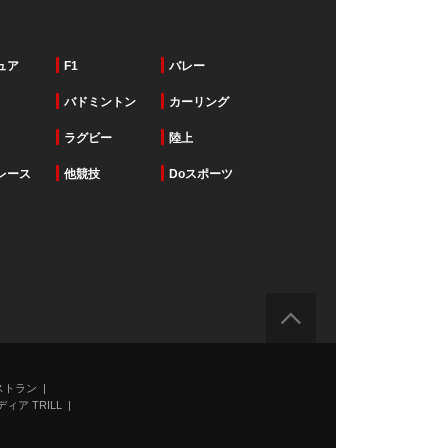
ュア
F1
バレー
バドミントン
カーリング
ラグビー
陸上
レース
他競技
Doスポーツ
ストラン
ィア TRILL