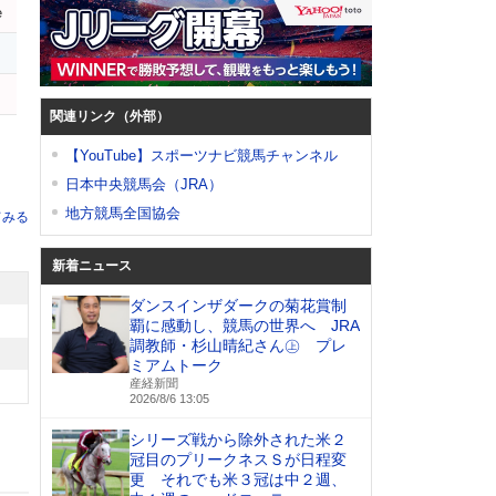
e
レ
関連リンク（外部）
【YouTube】スポーツナビ競馬チャンネル
日本中央競馬会（JRA）
地方競馬全国協会
てみる
新着ニュース
ダンスインザダークの菊花賞制
覇に感動し、競馬の世界へ JRA
調教師・杉山晴紀さん㊤ プレ
ミアムトーク
産経新聞
2026/8/6 13:05
シリーズ戦から除外された米２
冠目のプリークネスＳが日程変
更 それでも米３冠は中２週、