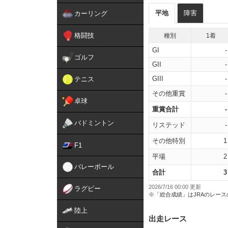
平地
障害
カーリング
格闘技
種別
1着
GI
-
ゴルフ
GII
-
GIII
-
テニス
その他重賞
-
卓球
重賞合計
-
バドミントン
リステッド
-
その他特別
1
F1
平場
2
バレーボール
合計
3
2026/7/16 00:00 更新
ラグビー
※「総合成績」はJRAのレー
陸上
出走レース