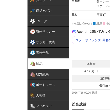
生産者
ダーレー
ファーム
侍ジャパン
産地
日高町
Jリーグ
※性別の色分け [
:牡馬
:牝
海外サッカー
Agent i に聞いてみよ
スノーサイレンス 馬名
サッカー代表
高校年代
競馬
本賞金
4730万円
地方競馬
連対時
ボートレース
454kg 
2026/7/16 00:00
大相撲
総合成績
フィギュア