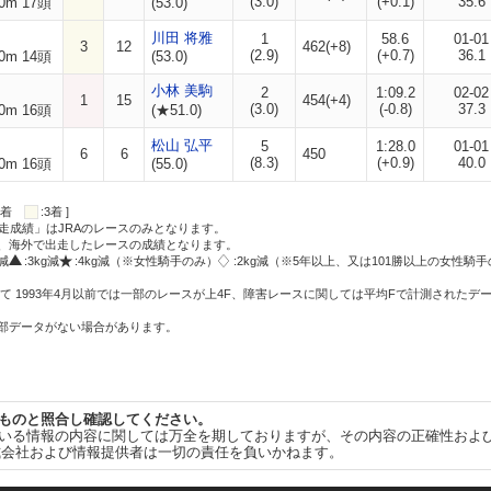
(3.0)
(+0.1)
35.6
0m 17頭
(53.0)
川田 将雅
1
58.6
01-01
3
12
462(+8)
(2.9)
(+0.7)
36.1
0m 14頭
(53.0)
小林 美駒
2
1:09.2
02-02
1
15
454(+4)
(3.0)
(-0.8)
37.3
0m 16頭
(★51.0)
松山 弘平
5
1:28.0
01-01
6
6
450
(8.3)
(+0.9)
40.0
0m 16頭
(55.0)
:2着
:3着 ]
走成績」はJRAのレースのみとなります。
方、海外で出走したレースの成績となります。
g減
:3kg減
:4kg減（※女性騎手のみ）
:2kg減（※5年以上、又は101勝以上の女性騎手
て 1993年4月以前では一部のレースが上4F、障害レースに関しては平均Fで計測されたデ
一部データがない場合があります。
ものと照合し確認してください。
いる情報の内容に関しては万全を期しておりますが、その内容の正確性およ
式会社および情報提供者は一切の責任を負いかねます。