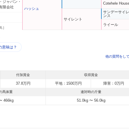
・ジャパン・
Cotehele Hous
有限会社
ハッシュ
サンデーサイ
ンス
サイレント
ライール
馬 ]
う
の意味は？
他の質問をし
付加賞金
収得賞金
37.8万円
平地：1500万円
障害：0万円
の馬体重
連対時の斤量
〜 466kg
51.0kg 〜 56.0kg