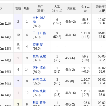
騎手
人気
タイム
通過順
ス
着順
馬番
馬体重
(斤量)
(オッズ)
差
上3F
吉村 誠之
6
58.5
10-07
2
1
466(+2)
助
(16.6)
(+0.2)
35.6
0m 11頭
(56.0)
田山 旺佑
9
1:12.0
04-04
10
4
464(+6)
(50.2)
(+1.5)
37.5
0m 14頭
(56.0)
取
斎藤 新
4
-
-
-
0m 12頭
消
(56.0)
鮫島 克駿
1
59.2
05-05
1
9
458(-6)
(3.2)
(-0.0)
36.2
0m 14頭
(56.0)
西村 淳也
1
1:11.8
02-02
4
14
464(-2)
(3.8)
(+0.9)
38.6
0m 16頭
(56.0)
戸崎 圭太
3
1:10.7
02-02
2
8
466(0)
(4.5)
(+0.3)
36.4
0m 16頭
(55.0)
鮫島 克駿
1
1:11.0
01-01
1
10
466(+6)
(2.3)
(-0.7)
36.0
0m 14頭
(55.0)
川田 将雅
1
1:08.6
02-02
3
6
460(-2)