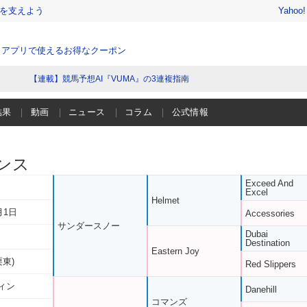
を支えよう
Yahoo
、アプリで使えるお得なクーポン
【連載】競馬予想AI『VUMA』の3連複指南
結果
動画
ニュース
コラム
公式情報
ンス
Exceed And
Excel
Helmet
月1日
Accessories
サンダースノー
Dubai
Destination
Eastern Joy
栗東)
Red Slippers
ィン
Danehill
コマンズ