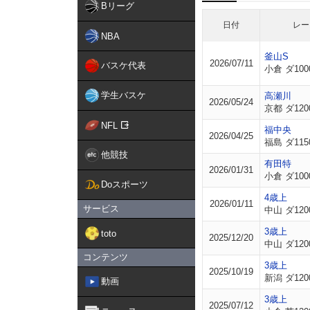
Bリーグ
日付
レー
NBA
釜山S
2026/07/11
バスケ代表
小倉 ダ100
学生バスケ
高瀬川
2026/05/24
京都 ダ120
NFL
福中央
2026/04/25
福島 ダ115
他競技
有田特
2026/01/31
小倉 ダ100
Doスポーツ
4歳上
2026/01/11
サービス
中山 ダ120
3歳上
toto
2025/12/20
中山 ダ120
コンテンツ
3歳上
2025/10/19
新潟 ダ120
動画
3歳上
2025/07/12