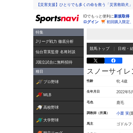
【災害支援】ひとりでも多くの命を救う「災害救助犬」
IDでもっと便利に
新規取得
ログイン
初回購入限定
特集
Jリーグ戦力 徹底分析
競馬トップ
日程・
仙台育英監督 名将対談
J国立試合に無料招待
スノーサイレ
種目
性齢
牝 4歳
プロ野球
生年月日
2022年5
MLB
毛色
鹿毛
高校野球
調教師（所属）
小栗 実
(
大学野球
馬主
ゴドルフ
独立リーグ