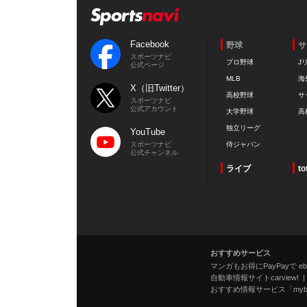
Facebook
野球
サ
スポーツナビ
プロ野球
J
公式ページ
MLB
海
X（旧Twitter）
高校野球
サ
スポーツナビ
公式アカウント
大学野球
高
独立リーグ
YouTube
スポーツナビ
侍ジャパン
公式チャンネル
ライブ
to
おすすめサービス
マンガもお得にPayPayで eboo
自動車情報サイトcarview!
おすすめ情報サービス「mybe