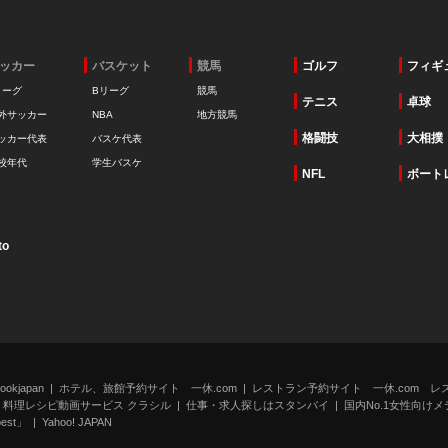
ッカー
バスケット
競馬
ゴルフ
フィギ
リーグ
Bリーグ
競馬
テニス
卓球
外サッカー
NBA
地方競馬
格闘技
大相撲
ッカー代表
バスケ代表
校年代
学生バスケ
NFL
ボート
to
kjapan
ホテル、旅館予約サイト 一休.com
レストラン予約サイト 一休.com レ
料理レシピ動画サービス クラシル
仕事・求人探しはスタンバイ
国内No.1女性向けメデ
st」
Yahoo! JAPAN