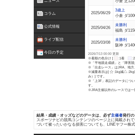
ニュース
小倉 芝120
3歳上
2025/06/29
コラム
小倉 ダ100
未勝利
公式情報
2025/04/26
福島 ダ115
ライブ配信
未勝利
2025/03/08
阪神 ダ140
今日の予定
2026/7/13 00:00 更新
※着順の色分け [
:1着
※「平地競走成績」と「障害競
※「出走レース」はJRA、地
※減量表示は[
:1kg減
:2k
み）] です。
※「上3F」表記のデータについ
す。
※JRA主催以外のレースでは
結果・成績・オッズなどのデータは、必ず
主催者
発行の
スポーツナビの競馬コンテンツのページ上に掲載されて
づいて被ったいかなる損害についても、LINEヤフー株