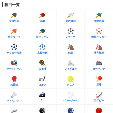
種目一覧
MLB
プロ野球
高校野球
大学野球
独立リーグ
侍ジャパン
Jリーグ
海外サッカー
サッカー代表
高校年代
競馬
地方競馬
ボートレース
大相撲
フィギュア
カーリング
格闘技
ゴルフ
テニス
卓球
F1
バドミントン
バレーボール
ラグビー