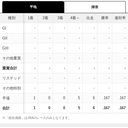
平地
障害
種別
1着
2着
3着
4着～
出走
勝率
連対率
-
-
-
-
-
-
-
GI
-
-
-
-
-
-
-
GII
-
-
-
-
-
-
-
GIII
-
-
-
-
-
-
-
その他重賞
-
-
-
-
-
-
-
重賞合計
-
-
-
-
-
-
-
リステッド
-
-
-
-
-
-
-
その他特別
1
0
0
5
6
.167
.167
平場
1
0
0
5
6
.167
.167
合計
※「総合成績」はJRAのレースのみとなります。