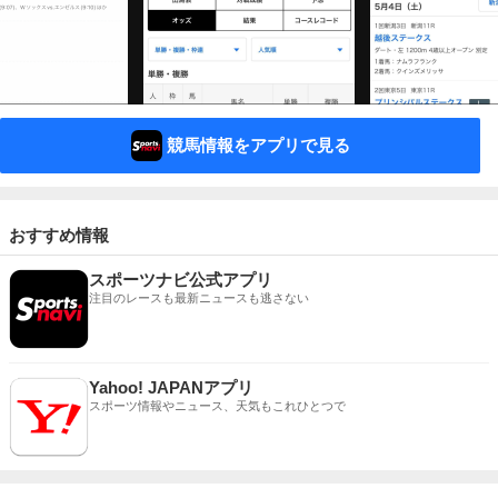
競馬情報をアプリで見る
おすすめ情報
スポーツナビ公式アプリ
注目のレースも最新ニュースも逃さない
Yahoo! JAPANアプリ
スポーツ情報やニュース、天気もこれひとつで