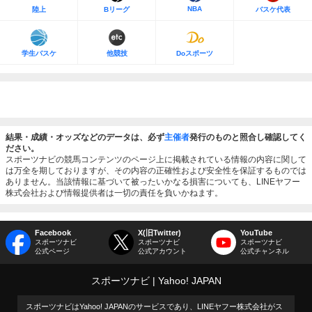
NBA
陸上
Bリーグ
バスケ代表
学生バスケ
他競技
Doスポーツ
結果・成績・オッズなどのデータは、必ず
主催者
発行のものと照合し確認してく
ださい。
スポーツナビの競馬コンテンツのページ上に掲載されている情報の内容に関して
は万全を期しておりますが、その内容の正確性および安全性を保証するものでは
ありません。当該情報に基づいて被ったいかなる損害についても、LINEヤフー
株式会社および情報提供者は一切の責任を負いかねます。
Facebook
X(旧Twitter)
YouTube
スポーツナビ
スポーツナビ
スポーツナビ
公式ページ
公式アカウント
公式チャンネル
スポーツナビ
Yahoo! JAPAN
スポーツナビはYahoo! JAPANのサービスであり、LINEヤフー株式会社がス