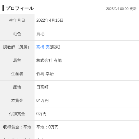
プロフィール
2025/9/4 00:00
生年月日
2022年4月15日
毛色
鹿毛
調教師（所属）
高橋 亮
(栗東)
馬主
株式会社 有能
生産者
竹島 幸治
産地
日高町
本賞金
84万円
付加賞金
0万円
収得賞金：平地
平地：0万円