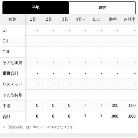
平地
障害
種別
1着
2着
3着
4着～
出走
勝率
連対率
-
-
-
-
-
-
-
GI
-
-
-
-
-
-
-
GII
-
-
-
-
-
-
-
GIII
-
-
-
-
-
-
-
その他重賞
-
-
-
-
-
-
-
重賞合計
-
-
-
-
-
-
-
リステッド
-
-
-
-
-
-
-
その他特別
0
0
0
7
7
.000
.000
平場
0
0
0
7
7
.000
.000
合計
※「総合成績」はJRAのレースのみとなります。