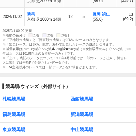
(339.7)
京都 芝2000m 10頭
(55.0)
新馬
長岡 禎仁
13
2024/11/02
12
5
(69.2)
京都 芝1600m 14頭
(55.0)
2025/9/1 00:00 更新
※着順の色分け [
:1着
:2着
:3着 ]
※「平地競走成績」と「障害競走成績」はJRAのレースのみとなります。
※「出走レース」はJRA、地方、海外で出走したレースの成績となります。
※減量表示は[
:1kg減
:2kg減
:3kg減
:4kg減（※女性騎手のみ）
:2kg減（※5
年以上、又は101勝以上の女性騎手のみ）] です。
※「上3F」表記のデータについて 1993年4月以前では一部のレースが上4F、障害レー
スに関しては平均Fで計測されたデータです。
※JRA主催以外のレースでは一部データがない場合があります。
競馬場/ウィンズ（外部サイト）
札幌競馬場
函館競馬場
福島競馬場
新潟競馬場
東京競馬場
中山競馬場