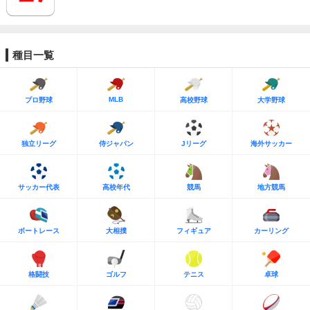
種目一覧
MLB
プロ野球
高校野球
大学野球
独立リーグ
侍ジャパン
Jリーグ
海外サッカー
サッカー代表
高校年代
競馬
地方競馬
ボートレース
大相撲
フィギュア
カーリング
格闘技
ゴルフ
テニス
卓球