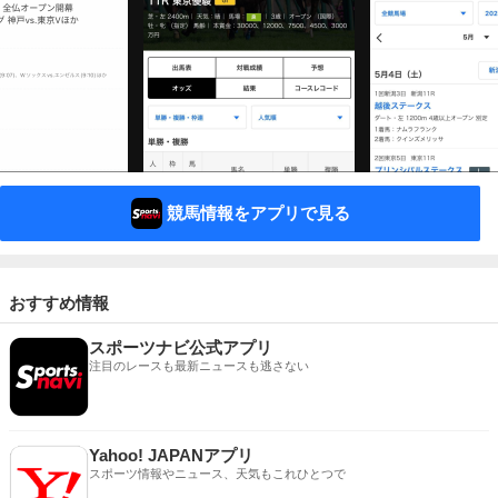
競馬情報をアプリで見る
おすすめ情報
スポーツナビ公式アプリ
注目のレースも最新ニュースも逃さない
Yahoo! JAPANアプリ
スポーツ情報やニュース、天気もこれひとつで