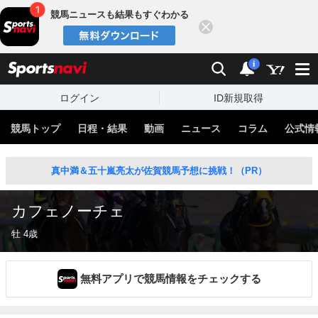
競馬ニュースも結果もすぐわかる
閉じる
スポーツナビ
検索
通知
i
ログイン
ID新規取得
競馬トップ
日程・結果
動画
ニュース
コラム
公式情
真中満＆五十嵐亮太が佐賀競馬予想に挑戦！（PR）
カフェノーチェ
牡 4歳
無料アプリで競馬情報をチェックする