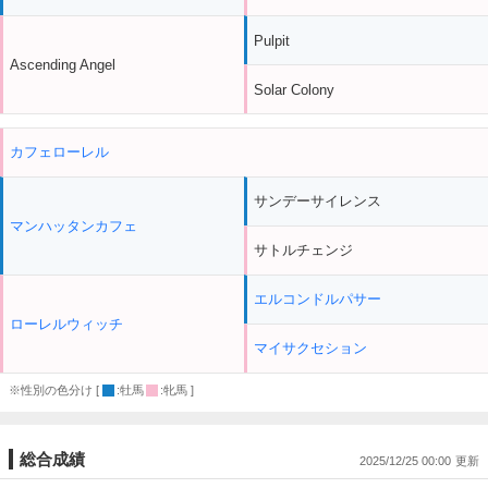
Pulpit
Ascending Angel
Solar Colony
カフェローレル
サンデーサイレンス
マンハッタンカフェ
サトルチェンジ
エルコンドルパサー
ローレルウィッチ
マイサクセション
※性別の色分け [
:牡馬
:牝馬 ]
総合成績
2025/12/25 00:00