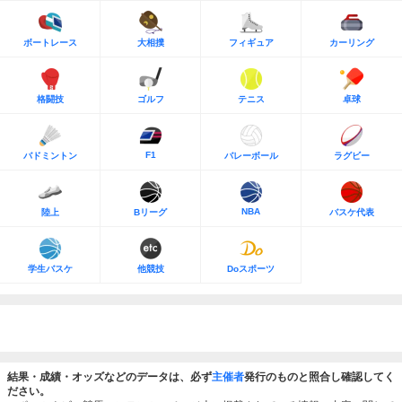
ボートレース
大相撲
フィギュア
カーリング
格闘技
ゴルフ
テニス
卓球
F1
バドミントン
バレーボール
ラグビー
NBA
陸上
Bリーグ
バスケ代表
学生バスケ
他競技
Doスポーツ
結果・成績・オッズなどのデータは、必ず
主催者
発行のものと照合し確認してく
ださい。