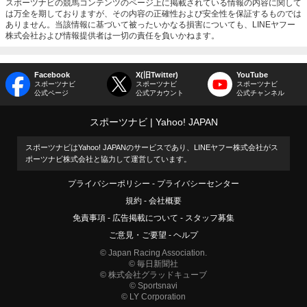
スポーツナビの競馬コンテンツのページ上に掲載されている情報の内容に関して
は万全を期しておりますが、その内容の正確性および安全性を保証するものでは
ありません。当該情報に基づいて被ったいかなる損害についても、LINEヤフー
株式会社および情報提供者は一切の責任を負いかねます。
Facebook
X(旧Twitter)
YouTube
スポーツナビ
スポーツナビ
スポーツナビ
公式ページ
公式アカウント
公式チャンネル
スポーツナビ
Yahoo! JAPAN
スポーツナビはYahoo! JAPANのサービスであり、LINEヤフー株式会社がス
ポーツナビ株式会社と協力して運営しています。
プライバシーポリシー
プライバシーセンター
規約
会社概要
免責事項
広告掲載について
スタッフ募集
ご意見・ご要望
ヘルプ
© Japan Racing Association.
© 毎日新聞社
© 株式会社グラッドキューブ
© Sportsnavi
© LY Corporation