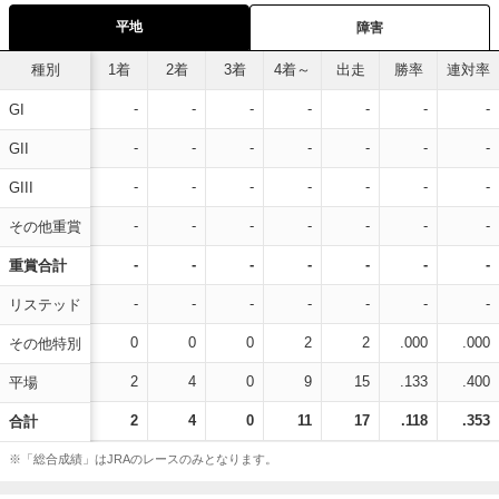
平地
障害
種別
1着
2着
3着
4着～
出走
勝率
連対率
-
-
-
-
-
-
-
GI
-
-
-
-
-
-
-
GII
-
-
-
-
-
-
-
GIII
-
-
-
-
-
-
-
その他重賞
-
-
-
-
-
-
-
重賞合計
-
-
-
-
-
-
-
リステッド
0
0
0
2
2
.000
.000
その他特別
2
4
0
9
15
.133
.400
平場
2
4
0
11
17
.118
.353
合計
※「総合成績」はJRAのレースのみとなります。