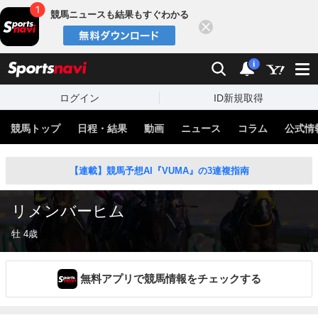
競馬ニュースも結果もすぐわかる
閉じる
スポーツナビ
検索
通知
i
ログイン
ID新規取得
競馬トップ
日程・結果
動画
ニュース
コラム
公式情
【連載】競馬予想AI『VUMA』の3連複指南
リメンバーヒム
牡 4歳
無料アプリで競馬情報をチェックする