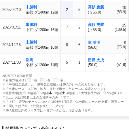
未勝利
高杉 吏麒
10
2025/02/10
2
5
(83.9)
京都 ダ1400m 12頭
(☆56.0)
未勝利
高杉 吏麒
15
2025/01/11
7
2
(139.5)
中京 ダ1200m 16頭
(△55.0)
未勝利
幸 英明
9
2024/12/15
8
6
(75.9)
京都 ダ1400m 16頭
(56.0)
新馬
団野 大成
7
2024/11/30
5
1
(51.6)
京都 ダ1200m 11頭
(56.0)
2026/7/27 00:00 更新
※着順の色分け [
:1着
:2着
:3着 ]
※「平地競走成績」と「障害競走成績」はJRAのレースのみとなります。
※「出走レース」はJRA、地方、海外で出走したレースの成績となります。
※減量表示は[
:1kg減
:2kg減
:3kg減
:4kg減（※女性騎手のみ）
:2kg減（※5
年以上、又は101勝以上の女性騎手のみ）] です。
※「上3F」表記のデータについて 1993年4月以前では一部のレースが上4F、障害レー
スに関しては平均Fで計測されたデータです。
※JRA主催以外のレースでは一部データがない場合があります。
競馬場/ウィンズ（外部サイト）