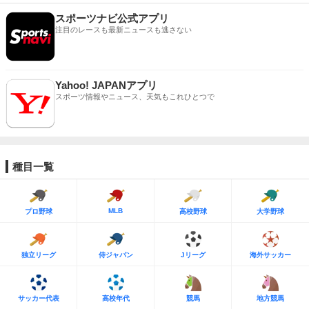
スポーツナビ公式アプリ
注目のレースも最新ニュースも逃さない
Yahoo! JAPANアプリ
スポーツ情報やニュース、天気もこれひとつで
種目一覧
MLB
プロ野球
高校野球
大学野球
独立リーグ
侍ジャパン
Jリーグ
海外サッカー
サッカー代表
高校年代
競馬
地方競馬