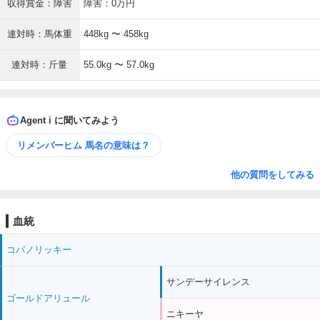
収得賞金：障害
障害：0万円
連対時：馬体重
448kg 〜 458kg
連対時：斤量
55.0kg 〜 57.0kg
Agent i に聞いてみよう
リメンバーヒム 馬名の意味は？
他の質問をしてみる
血統
コパノリッキー
サンデーサイレンス
ゴールドアリュール
ニキーヤ