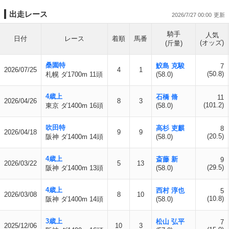
出走レース
2026/7/27 00:00
騎手
人気
日付
レース
着順
馬番
(オッズ)
(斤量)
桑園特
鮫島 克駿
7
2026/07/25
4
1
(50.8)
札幌 ダ1700m 11頭
(58.0)
4歳上
石橋 脩
11
2026/04/26
8
3
(101.2)
東京 ダ1400m 16頭
(58.0)
吹田特
高杉 吏麒
8
2026/04/18
9
9
(20.5)
阪神 ダ1400m 14頭
(58.0)
4歳上
斎藤 新
9
2026/03/22
5
13
(29.5)
阪神 ダ1400m 13頭
(58.0)
4歳上
西村 淳也
5
2026/03/08
8
10
(10.8)
阪神 ダ1400m 14頭
(58.0)
3歳上
松山 弘平
7
2025/12/06
10
3