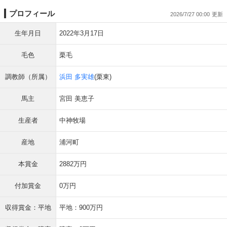
プロフィール
2026/7/27 00:00
生年月日
2022年3月17日
毛色
栗毛
調教師（所属）
浜田 多実雄
(栗東)
馬主
宮田 美恵子
生産者
中神牧場
産地
浦河町
本賞金
2882万円
付加賞金
0万円
収得賞金：平地
平地：900万円