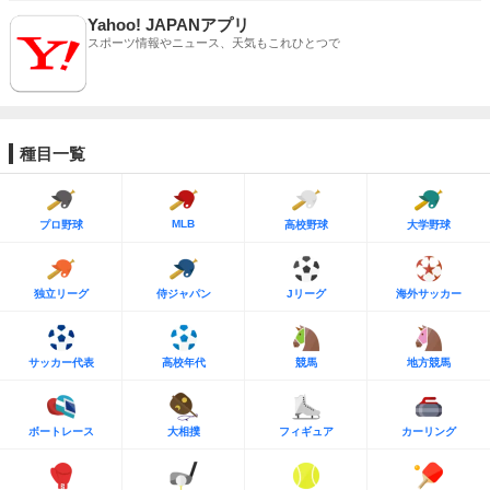
Yahoo! JAPANアプリ
スポーツ情報やニュース、天気もこれひとつで
種目一覧
MLB
プロ野球
高校野球
大学野球
独立リーグ
侍ジャパン
Jリーグ
海外サッカー
サッカー代表
高校年代
競馬
地方競馬
ボートレース
大相撲
フィギュア
カーリング