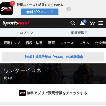
競馬ニュースも結果もすぐわかる
閉じる
スポーツナビ
検索
通知
i
ログイン
ID新規取得
競馬トップ
日程・結果
動画
ニュース
コラム
公式情
【連載】競馬予想AI『VUMA』の3連複指南
ワンダーイロネ
牝 4歳
無料アプリで競馬情報をチェックする