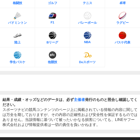
格闘技
ゴルフ
テニス
卓球
F1
バドミントン
バレーボール
ラグビー
NBA
陸上
Bリーグ
バスケ代表
学生バスケ
他競技
Doスポーツ
結果・成績・オッズなどのデータは、必ず
主催者
発行のものと照合し確認してく
ださい。
スポーツナビの競馬コンテンツのページ上に掲載されている情報の内容に関して
は万全を期しておりますが、その内容の正確性および安全性を保証するものでは
ありません。当該情報に基づいて被ったいかなる損害についても、LINEヤフー
株式会社および情報提供者は一切の責任を負いかねます。