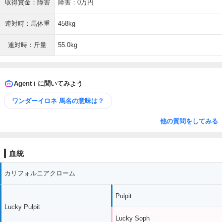
収得賞金：障害
障害：0万円
連対時：馬体重
458kg
連対時：斤量
55.0kg
Agent i に聞いてみよう
ワンダーイロネ 馬名の意味は？
他の質問をしてみる
血統
カリフォルニアクローム
Pulpit
Lucky Pulpit
Lucky Soph