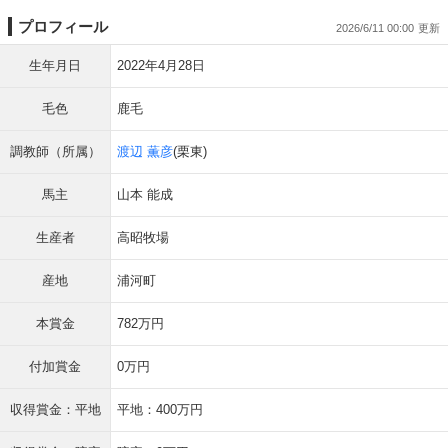
プロフィール
2026/6/11 00:00
生年月日
2022年4月28日
毛色
鹿毛
調教師（所属）
渡辺 薫彦
(栗東)
馬主
山本 能成
生産者
高昭牧場
産地
浦河町
本賞金
782万円
付加賞金
0万円
収得賞金：平地
平地：400万円