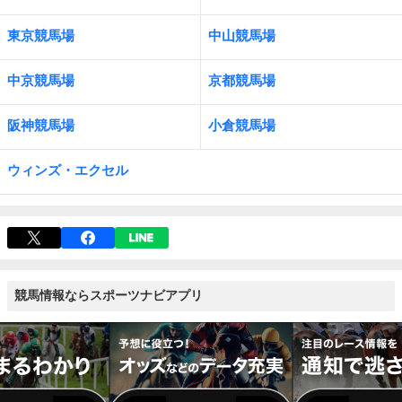
東京競馬場
中山競馬場
中京競馬場
京都競馬場
阪神競馬場
小倉競馬場
ウィンズ・エクセル
競馬情報ならスポーツナビアプリ