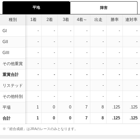
平地
障害
種別
1着
2着
3着
4着～
出走
勝率
連対率
-
-
-
-
-
-
-
GI
-
-
-
-
-
-
-
GII
-
-
-
-
-
-
-
GIII
-
-
-
-
-
-
-
その他重賞
-
-
-
-
-
-
-
重賞合計
-
-
-
-
-
-
-
リステッド
-
-
-
-
-
-
-
その他特別
1
0
0
7
8
.125
.125
平場
1
0
0
7
8
.125
.125
合計
※「総合成績」はJRAのレースのみとなります。