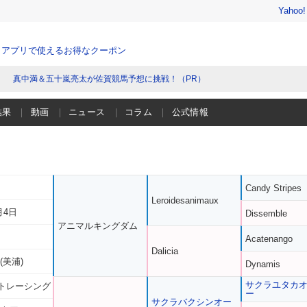
Yahoo
、アプリで使えるお得なクーポン
真中満＆五十嵐亮太が佐賀競馬予想に挑戦！（PR）
結果
動画
ニュース
コラム
公式情報
Candy Stripes
Leroidesanimaux
月4日
Dissemble
アニマルキングダム
Acatenango
Dalicia
(美浦)
Dynamis
サクラユタカ
トレーシング
ー
サクラバクシンオー