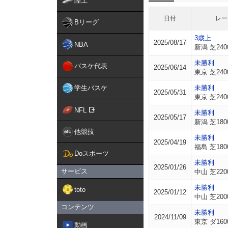
陸上
日付
レー
Bリーグ
3歳上
2025/08/17
NBA
新潟 芝240
未勝利
バスケ代表
2025/06/14
東京 芝240
学生バスケ
未勝利
2025/05/31
東京 芝240
NFL
未勝利
2025/05/17
新潟 芝180
他競技
未勝利
2025/04/19
福島 芝180
Doスポーツ
未勝利
2025/01/26
サービス
中山 芝220
未勝利
toto
2025/01/12
中山 芝200
コンテンツ
未勝利
2024/11/09
東京 ダ160
動画