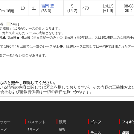
吉田 豊
5
1:41.5
08-08
10
11
470
(14.2)
(+1.9)
39.4
0m 16頭
(56.0)
:2着
:3着 ]
走成績」はJRAのレースのみとなります。
方、海外で出走したレースの成績となります。
g減
:3kg減
:4kg減（※女性騎手のみ）
:2kg減（※5年以上、又は101勝以上の女性騎手
て 1993年4月以前では一部のレースが上4F、障害レースに関しては平均Fで計測されたデ
一部データがない場合があります。
ものと照合し確認してください。
いる情報の内容に関しては万全を期しておりますが、その内容の正確性およ
式会社および情報提供者は一切の責任を負いかねます。
ッカー
バスケット
競馬
ゴルフ
フィギ
リーグ
Bリーグ
競馬
テニス
卓球