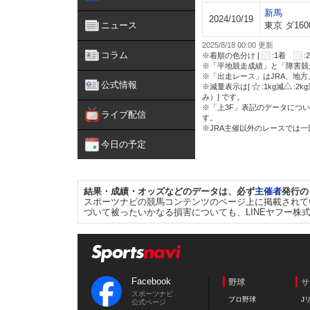
新馬
2024/10/19
ニュース
東京 ダ160
2025/8/18 00:00 更新
コラム
※着順の色分け [
:1着
※「平地競走成績」と「障害競
※「出走レース」はJRA、地
公式情報
※減量表示は[
:1kg減
:2k
み）] です。
※「上3F」表記のデータについ
ライブ配信
す。
※JRA主催以外のレースでは
今日の予定
結果・成績・オッズなどのデータは、必ず
主催者
発行の
スポーツナビの競馬コンテンツのページ上に掲載されて
づいて被ったいかなる損害についても、LINEヤフー株
Facebook
野球
サ
スポーツナビ
プロ野球
J
公式ページ