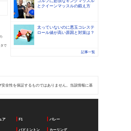
ゴルフに必須なキングマッスル
とクイーンマッスルの鍛え方
太っていないのに悪玉コレステ
ロール値が高い原因と対策は？
の
ータで
記事一覧
び安全性を保証するものではありません。当該情報に基
ュア
F1
バレー
バドミントン
カーリング