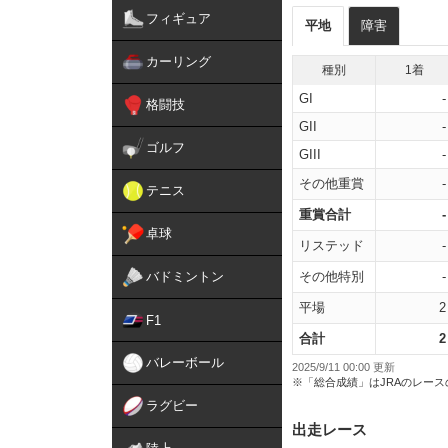
フィギュア
平地
障害
カーリング
種別
1着
GI
-
格闘技
GII
-
ゴルフ
GIII
-
その他重賞
-
テニス
重賞合計
-
卓球
リステッド
-
バドミントン
その他特別
-
平場
2
F1
合計
2
バレーボール
2025/9/11 00:00 更新
※「総合成績」はJRAのレー
ラグビー
出走レース