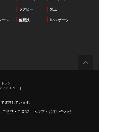
ラグビー
陸上
レース
他競技
Doスポーツ
ストラン
ィア TRILL
力して運営しています。
-
ご意見・ご要望
-
ヘルプ・お問い合わせ