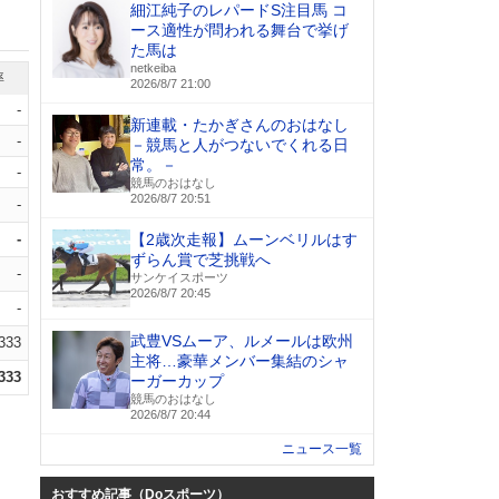
細江純子のレパードS注目馬 コ
ース適性が問われる舞台で挙げ
た馬は
netkeiba
率
2026/8/7 21:00
-
新連載・たかぎさんのおはなし
-
－競馬と人がつないでくれる日
常。－
-
競馬のおはなし
2026/8/7 20:51
-
-
【2歳次走報】ムーンベリルはす
ずらん賞で芝挑戦へ
-
サンケイスポーツ
2026/8/7 20:45
-
武豊VSムーア、ルメールは欧州
.333
主将…豪華メンバー集結のシャ
.333
ーガーカップ
競馬のおはなし
2026/8/7 20:44
ニュース一覧
おすすめ記事（Doスポーツ）