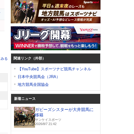
モ
ル
関連リンク（外部）
てみる
【YouTube】スポーツナビ競馬チャンネル
日本中央競馬会（JRA）
地方競馬全国協会
新着ニュース
ガビーズシスターが大井競馬に
移籍
サンケイスポーツ
2026/8/7 21:42