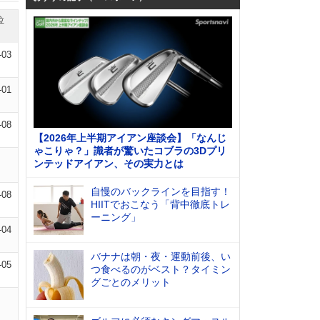
位
-03
-01
-08
【2026年上半期アイアン座談会】「なんじ
ゃこりゃ？」識者が驚いたコブラの3Dプリ
ンテッドアイアン、その実力とは
自慢のバックラインを目指す！
-08
HIITでおこなう「背中徹底トレ
ーニング」
-04
バナナは朝・夜・運動前後、い
-05
つ食べるのがベスト？タイミン
グごとのメリット