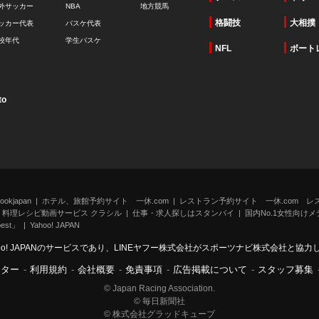
外サッカー
NBA
地方競馬
格闘技
大相撲
ッカー代表
バスケ代表
校年代
学生バスケ
NFL
ボート
to
kjapan
ホテル、旅館予約サイト 一休.com
レストラン予約サイト 一休.com レ
料理レシピ動画サービス クラシル
仕事・求人探しはスタンバイ
国内No.1女性向けメデ
st」
Yahoo! JAPAN
oo! JAPANのサービスであり、LINEヤフー株式会社がスポーツナビ株式会社と協
ンター
-
利用規約
-
会社概要
-
免責事項
-
広告掲載について
-
スタッフ募集
© Japan Racing Association.
© 毎日新聞社
© 株式会社グラッドキューブ