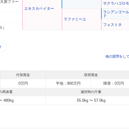
 大原ファー
サクラハゴロ
エキスカベイター
ラシアンゴー
ド
ラファミーユ
フェストネ
馬 ]
う
？
他の質問をし
付加賞金
収得賞金
0万円
平地：900万円
障害：0万円
の馬体重
連対時の斤量
〜 480kg
55.0kg 〜 57.0kg