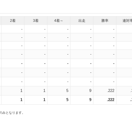
2着
3着
4着～
出走
勝率
連対
-
-
-
-
-
-
-
-
-
-
-
-
-
-
-
-
-
-
-
-
-
-
-
-
-
-
-
-
-
-
-
-
-
-
-
1
1
5
9
.222
1
1
5
9
.222
スのみとなります。