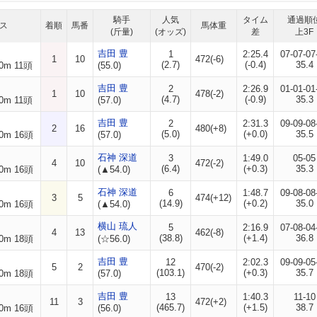
騎手
人気
タイム
通過順
ス
着順
馬番
馬体重
(斤量)
(オッズ)
差
上3F
吉田 豊
1
2:25.4
07-07-07
1
10
472(-6)
(2.7)
(-0.4)
35.4
0m 11頭
(55.0)
吉田 豊
2
2:26.9
01-01-01
1
10
478(-2)
(4.7)
(-0.9)
35.3
0m 11頭
(57.0)
吉田 豊
2
2:31.3
09-09-08
2
16
480(+8)
(5.0)
(+0.0)
35.5
0m 16頭
(57.0)
石神 深道
3
1:49.0
05-05
4
10
472(-2)
(6.4)
(+0.3)
35.3
0m 16頭
(▲54.0)
石神 深道
6
1:48.7
09-08-08
3
5
474(+12)
(14.9)
(+0.2)
35.0
0m 16頭
(▲54.0)
横山 琉人
5
2:16.9
07-08-04
4
13
462(-8)
(38.8)
(+1.4)
36.8
0m 18頭
(☆56.0)
吉田 豊
12
2:02.3
09-09-05
5
2
470(-2)
(103.1)
(+0.3)
35.7
0m 18頭
(57.0)
吉田 豊
13
1:40.3
11-10
11
3
472(+2)
(465.7)
(+1.5)
38.7
0m 16頭
(56.0)