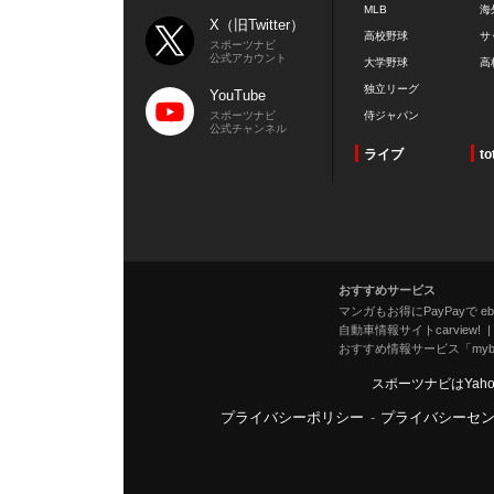
MLB
海
X（旧Twitter）
高校野球
サ
スポーツナビ
公式アカウント
大学野球
高
独立リーグ
YouTube
スポーツナビ
侍ジャパン
公式チャンネル
ライブ
to
おすすめサービス
マンガもお得にPayPayで eboo
自動車情報サイトcarview!
おすすめ情報サービス「mybe
スポーツナビはYah
プライバシーポリシー
-
プライバシーセ