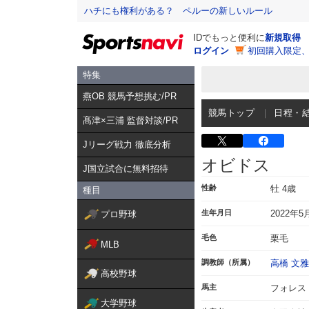
ハチにも権利がある？ ペルーの新しいルール
IDでもっと便利に
新規取得
ログイン
初回購入限定
特集
燕OB 競馬予想挑む/PR
競馬トップ
日程・
髙津×三浦 監督対談/PR
Jリーグ戦力 徹底分析
オビドス
J国立試合に無料招待
性齢
牡 4歳
種目
生年月日
2022年5
プロ野球
毛色
栗毛
MLB
調教師（所属）
高橋 文雅
高校野球
馬主
フォレス
大学野球