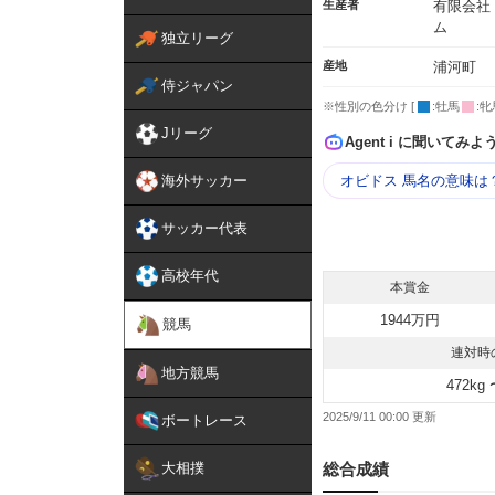
生産者
有限会社
ム
独立リーグ
産地
浦河町
侍ジャパン
※性別の色分け [
:牡馬
:牝
Jリーグ
Agent i に聞いてみよ
海外サッカー
オビドス 馬名の意味は
サッカー代表
高校年代
本賞金
1944万円
競馬
連対時
地方競馬
472kg 
2025/9/11 00:00
ボートレース
大相撲
総合成績