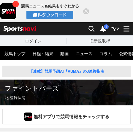
競馬ニュースも結果もすぐわかる
閉じる
スポーツナビ
検索
通知
i
ログイン
ID新規取得
競馬トップ
日程・結果
動画
ニュース
コラム
公式情
【連載】競馬予想AI『VUMA』の3連複指南
ファイントパーズ
牝 登録抹消
無料アプリで競馬情報をチェックする