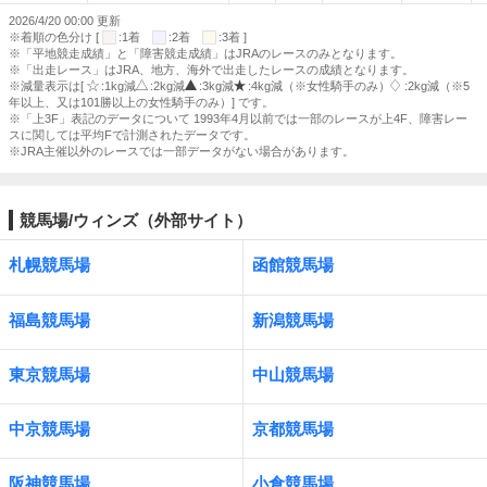
2026/4/20 00:00 更新
※着順の色分け [
:1着
:2着
:3着 ]
※「平地競走成績」と「障害競走成績」はJRAのレースのみとなります。
※「出走レース」はJRA、地方、海外で出走したレースの成績となります。
※減量表示は[
:1kg減
:2kg減
:3kg減
:4kg減（※女性騎手のみ）
:2kg減（※5
年以上、又は101勝以上の女性騎手のみ）] です。
※「上3F」表記のデータについて 1993年4月以前では一部のレースが上4F、障害レー
スに関しては平均Fで計測されたデータです。
※JRA主催以外のレースでは一部データがない場合があります。
競馬場/ウィンズ（外部サイト）
札幌競馬場
函館競馬場
福島競馬場
新潟競馬場
東京競馬場
中山競馬場
中京競馬場
京都競馬場
阪神競馬場
小倉競馬場