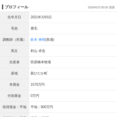
プロフィール
2026/4/23 00:00
生年月日
2021年3月6日
毛色
鹿毛
調教師（所属）
鈴木 伸尋
(美浦)
馬主
村山 卓也
生産者
田原橋本牧場
産地
新ひだか町
本賞金
1570万円
付加賞金
0万円
収得賞金：平地
平地：900万円