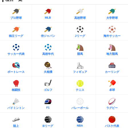
MLB
プロ野球
高校野球
大学野球
独立リーグ
侍ジャパン
Jリーグ
海外サッカー
サッカー代表
高校年代
競馬
地方競馬
ボートレース
大相撲
フィギュア
カーリング
格闘技
ゴルフ
テニス
卓球
F1
バドミントン
バレーボール
ラグビー
NBA
陸上
Bリーグ
バスケ代表