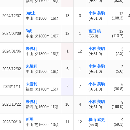
(52.8)
福島 ダ1700m 15頭
(★52.0)
3歳上
小林 美駒
12
2024/12/07
13
3
(108.3)
中山 ダ1800m 16頭
(★51.0)
3歳
富田 暁
12
2024/03/09
12
1
(113.7)
中京 ダ1800m 14頭
(55.0)
未勝利
小林 美駒
3
2024/01/06
1
12
(7.3)
中山 ダ1800m 16頭
(★51.0)
未勝利
小林 美駒
2
2023/12/02
6
1
(5.6)
中山 ダ1800m 16頭
(★51.0)
未勝利
小林 美駒
6
2023/11/11
2
7
(36.8)
福島 ダ1700m 15頭
(★51.0)
未勝利
小林 美駒
9
2023/10/22
10
4
(168.0)
新潟 芝1600m 11頭
(★51.0)
新馬
横山 武史
9
2023/09/10
11
12
(59.3)
中山 芝1600m 13頭
(55.0)