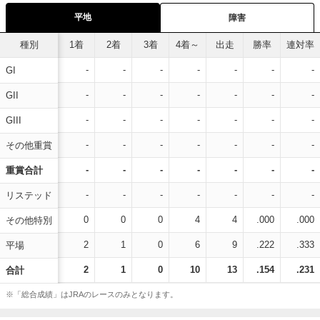
平地
障害
種別
1着
2着
3着
4着～
出走
勝率
連対率
-
-
-
-
-
-
-
GI
-
-
-
-
-
-
-
GII
-
-
-
-
-
-
-
GIII
-
-
-
-
-
-
-
その他重賞
-
-
-
-
-
-
-
重賞合計
-
-
-
-
-
-
-
リステッド
0
0
0
4
4
.000
.000
その他特別
2
1
0
6
9
.222
.333
平場
2
1
0
10
13
.154
.231
合計
※「総合成績」はJRAのレースのみとなります。