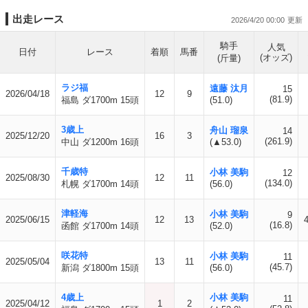
出走レース
2026/4/20 00:00
騎手
人気
日付
レース
着順
馬番
(オッズ)
(斤量)
ラジ福
遠藤 汰月
15
2026/04/18
12
9
(81.9)
福島 ダ1700m 15頭
(51.0)
3歳上
舟山 瑠泉
14
2025/12/20
16
3
(261.9)
中山 ダ1200m 16頭
(▲53.0)
千歳特
小林 美駒
12
2025/08/30
12
11
(134.0)
札幌 ダ1700m 14頭
(56.0)
津軽海
小林 美駒
9
2025/06/15
12
13
(16.8)
函館 ダ1700m 14頭
(52.0)
咲花特
小林 美駒
11
2025/05/04
13
11
(45.7)
新潟 ダ1800m 15頭
(56.0)
4歳上
小林 美駒
11
2025/04/12
1
2