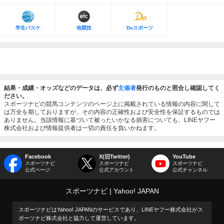
学生バスケ
他競技
Doスポーツ
結果・成績・オッズなどのデータは、必ず
主催者
発行のものと照合し確認してく
ださい。
スポーツナビの競馬コンテンツのページ上に掲載されている情報の内容に関して
は万全を期しておりますが、その内容の正確性および安全性を保証するものでは
ありません。当該情報に基づいて被ったいかなる損害についても、LINEヤフー
株式会社および情報提供者は一切の責任を負いかねます。
Facebook
X(旧Twitter)
YouTube
スポーツナビ
スポーツナビ
スポーツナビ
公式ページ
公式アカウント
公式チャンネル
スポーツナビ
Yahoo! JAPAN
スポーツナビはYahoo! JAPANのサービスであり、LINEヤフー株式会社がス
ポーツナビ株式会社と協力して運営しています。