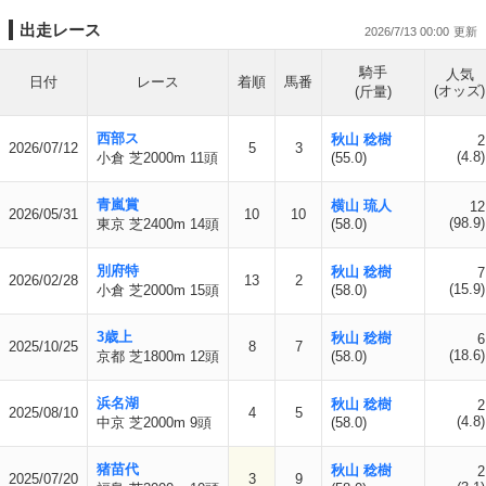
出走レース
2026/7/13 00:00
騎手
人気
日付
レース
着順
馬番
(オッズ)
(斤量)
西部ス
秋山 稔樹
2
2026/07/12
5
3
(4.8)
小倉 芝2000m 11頭
(55.0)
青嵐賞
横山 琉人
12
2026/05/31
10
10
(98.9)
東京 芝2400m 14頭
(58.0)
別府特
秋山 稔樹
7
2026/02/28
13
2
(15.9)
小倉 芝2000m 15頭
(58.0)
3歳上
秋山 稔樹
6
2025/10/25
8
7
(18.6)
京都 芝1800m 12頭
(58.0)
浜名湖
秋山 稔樹
2
2025/08/10
4
5
(4.8)
中京 芝2000m 9頭
(58.0)
猪苗代
秋山 稔樹
2
2025/07/20
3
9