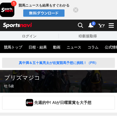
競馬ニュースも結果もすぐわかる
閉じる
スポーツナビ
検索
通知
i
ログイン
ID新規取得
競馬トップ
日程・結果
動画
ニュース
コラム
公式情
真中満＆五十嵐亮太が佐賀競馬予想に挑戦！（PR）
プリズマジコ
牡 5歳
先週的中! AIが日曜重賞を大予想