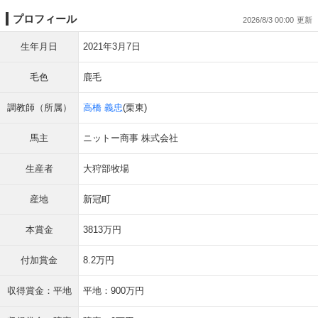
プロフィール
2026/8/3 00:00
生年月日
2021年3月7日
毛色
鹿毛
調教師（所属）
高橋 義忠
(栗東)
馬主
ニットー商事 株式会社
生産者
大狩部牧場
産地
新冠町
本賞金
3813万円
付加賞金
8.2万円
収得賞金：平地
平地：900万円