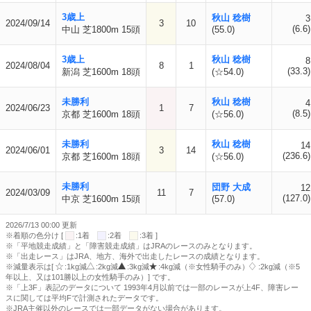
3歳上
秋山 稔樹
3
2024/09/14
3
10
(6.6)
中山 芝1800m 15頭
(55.0)
3歳上
秋山 稔樹
8
2024/08/04
8
1
(33.3)
新潟 芝1600m 18頭
(☆54.0)
未勝利
秋山 稔樹
4
2024/06/23
1
7
(8.5)
京都 芝1600m 18頭
(☆56.0)
未勝利
秋山 稔樹
14
2024/06/01
3
14
(236.6)
京都 芝1600m 18頭
(☆56.0)
未勝利
団野 大成
12
2024/03/09
11
7
(127.0)
中京 芝1600m 15頭
(57.0)
2026/7/13 00:00 更新
※着順の色分け [
:1着
:2着
:3着 ]
※「平地競走成績」と「障害競走成績」はJRAのレースのみとなります。
※「出走レース」はJRA、地方、海外で出走したレースの成績となります。
※減量表示は[
:1kg減
:2kg減
:3kg減
:4kg減（※女性騎手のみ）
:2kg減（※5
年以上、又は101勝以上の女性騎手のみ）] です。
※「上3F」表記のデータについて 1993年4月以前では一部のレースが上4F、障害レー
スに関しては平均Fで計測されたデータです。
※JRA主催以外のレースでは一部データがない場合があります。