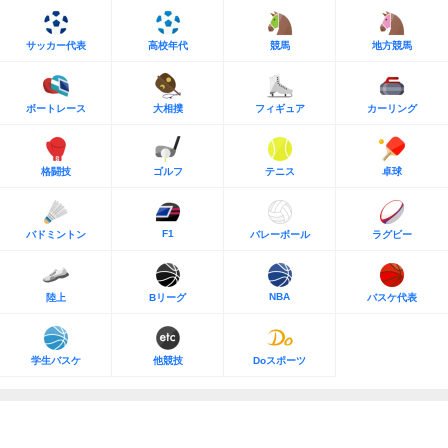
サッカー代表
高校年代
競馬
地方競馬
ボートレース
大相撲
フィギュア
カーリング
格闘技
ゴルフ
テニス
卓球
F1
バドミントン
バレーボール
ラグビー
NBA
陸上
Bリーグ
バスケ代表
学生バスケ
他競技
Doスポーツ