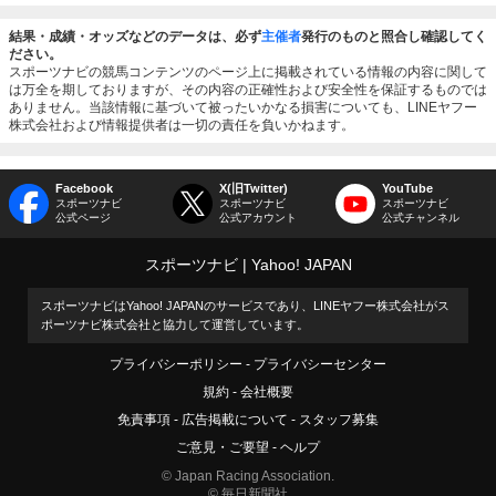
結果・成績・オッズなどのデータは、必ず
主催者
発行のものと照合し確認してく
ださい。
スポーツナビの競馬コンテンツのページ上に掲載されている情報の内容に関して
は万全を期しておりますが、その内容の正確性および安全性を保証するものでは
ありません。当該情報に基づいて被ったいかなる損害についても、LINEヤフー
株式会社および情報提供者は一切の責任を負いかねます。
Facebook
X(旧Twitter)
YouTube
スポーツナビ
スポーツナビ
スポーツナビ
公式ページ
公式アカウント
公式チャンネル
スポーツナビ
Yahoo! JAPAN
スポーツナビはYahoo! JAPANのサービスであり、LINEヤフー株式会社がス
ポーツナビ株式会社と協力して運営しています。
プライバシーポリシー
プライバシーセンター
規約
会社概要
免責事項
広告掲載について
スタッフ募集
ご意見・ご要望
ヘルプ
© Japan Racing Association.
© 毎日新聞社