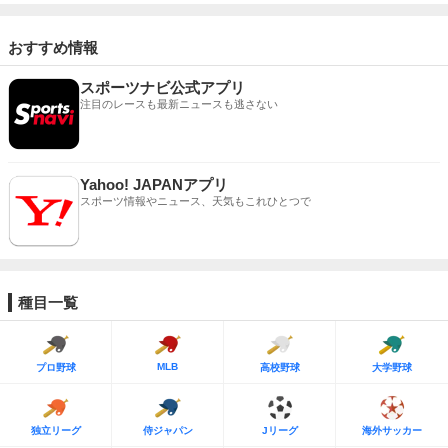
おすすめ情報
スポーツナビ公式アプリ
注目のレースも最新ニュースも逃さない
Yahoo! JAPANアプリ
スポーツ情報やニュース、天気もこれひとつで
種目一覧
MLB
プロ野球
高校野球
大学野球
独立リーグ
侍ジャパン
Jリーグ
海外サッカー