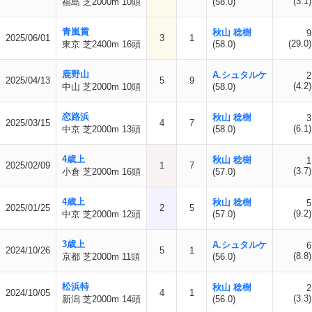
(3.1)
福島 芝2000m 10頭
(58.0)
青嵐賞
秋山 稔樹
9
2025/06/01
3
1
(29.0)
東京 芝2400m 16頭
(58.0)
鹿野山
A.シュタルケ
2
2025/04/13
5
9
(4.2)
中山 芝2000m 10頭
(58.0)
恋路浜
秋山 稔樹
3
2025/03/15
4
7
(6.1)
中京 芝2000m 13頭
(58.0)
4歳上
秋山 稔樹
1
2025/02/09
1
7
(3.7)
小倉 芝2000m 16頭
(57.0)
4歳上
秋山 稔樹
5
2025/01/25
2
5
(9.2)
中京 芝2000m 12頭
(57.0)
3歳上
A.シュタルケ
6
2024/10/26
5
1
(8.8)
京都 芝2000m 11頭
(56.0)
松浜特
秋山 稔樹
2
2024/10/05
4
1
(3.3)
新潟 芝2000m 14頭
(56.0)