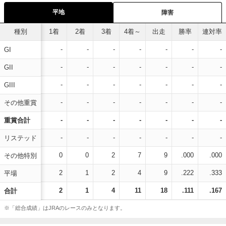
平地
障害
種別
1着
2着
3着
4着～
出走
勝率
連対率
-
-
-
-
-
-
-
GI
-
-
-
-
-
-
-
GII
-
-
-
-
-
-
-
GIII
-
-
-
-
-
-
-
その他重賞
-
-
-
-
-
-
-
重賞合計
-
-
-
-
-
-
-
リステッド
0
0
2
7
9
.000
.000
その他特別
2
1
2
4
9
.222
.333
平場
2
1
4
11
18
.111
.167
合計
※「総合成績」はJRAのレースのみとなります。