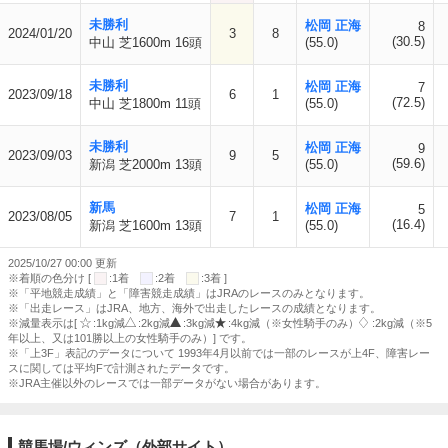
未勝利
松岡 正海
8
2024/01/20
3
8
(30.5)
中山 芝1600m 16頭
(55.0)
未勝利
松岡 正海
7
2023/09/18
6
1
(72.5)
中山 芝1800m 11頭
(55.0)
未勝利
松岡 正海
9
2023/09/03
9
5
(59.6)
新潟 芝2000m 13頭
(55.0)
新馬
松岡 正海
5
2023/08/05
7
1
(16.4)
新潟 芝1600m 13頭
(55.0)
2025/10/27 00:00 更新
※着順の色分け [
:1着
:2着
:3着 ]
※「平地競走成績」と「障害競走成績」はJRAのレースのみとなります。
※「出走レース」はJRA、地方、海外で出走したレースの成績となります。
※減量表示は[
:1kg減
:2kg減
:3kg減
:4kg減（※女性騎手のみ）
:2kg減（※5
年以上、又は101勝以上の女性騎手のみ）] です。
※「上3F」表記のデータについて 1993年4月以前では一部のレースが上4F、障害レー
スに関しては平均Fで計測されたデータです。
※JRA主催以外のレースでは一部データがない場合があります。
競馬場/ウィンズ（外部サイト）