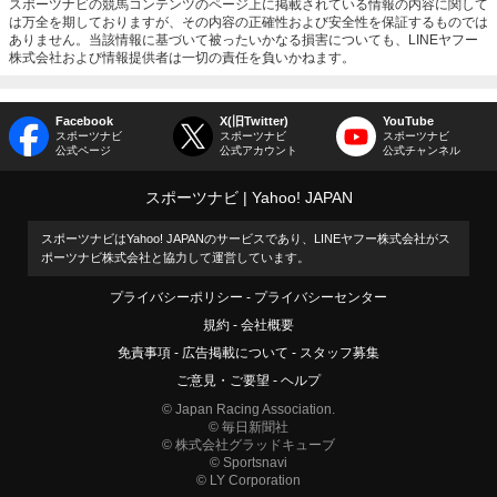
スポーツナビの競馬コンテンツのページ上に掲載されている情報の内容に関して
は万全を期しておりますが、その内容の正確性および安全性を保証するものでは
ありません。当該情報に基づいて被ったいかなる損害についても、LINEヤフー
株式会社および情報提供者は一切の責任を負いかねます。
Facebook
X(旧Twitter)
YouTube
スポーツナビ
スポーツナビ
スポーツナビ
公式ページ
公式アカウント
公式チャンネル
スポーツナビ
Yahoo! JAPAN
スポーツナビはYahoo! JAPANのサービスであり、LINEヤフー株式会社がス
ポーツナビ株式会社と協力して運営しています。
プライバシーポリシー
プライバシーセンター
規約
会社概要
免責事項
広告掲載について
スタッフ募集
ご意見・ご要望
ヘルプ
© Japan Racing Association.
© 毎日新聞社
© 株式会社グラッドキューブ
© Sportsnavi
© LY Corporation