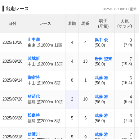
出走レース
2025/10/27 00:00
騎手
人気
日付
レース
着順
馬番
(オッズ)
(斤量)
山中湖
浜中 俊
3
2025/10/26
4
4
(7.0)
東京 芝1800m 11頭
(56.0)
茨城新
岩田 望来
7
2025/09/28
4
13
(19.8)
中山 芝2000m 13頭
(56.0)
御宿特
武藤 雅
6
2025/09/14
8
1
(16.4)
中山 芝1600m 8頭
(56.0)
猪苗代
武藤 雅
4
2025/07/20
2
10
(6.5)
福島 芝2000m 10頭
(56.0)
松島特
武藤 雅
3
2025/06/28
5
5
(7.3)
福島 芝2000m 8頭
(56.0)
信濃川
武藤 雅
7
2025/05/18
5
9