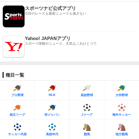
スポーツナビ公式アプリ
注目のレースも最新ニュースも逃さない
Yahoo! JAPANアプリ
スポーツ情報やニュース、天気もこれひとつで
種目一覧
MLB
プロ野球
高校野球
大学野球
独立リーグ
侍ジャパン
Jリーグ
海外サッカー
サッカー代表
高校年代
競馬
地方競馬