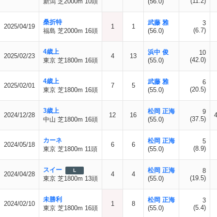
(11.2)
新潟 芝2000m 10頭
(56.0)
桑折特
武藤 雅
3
2025/04/19
1
1
(6.7)
福島 芝2000m 16頭
(56.0)
4歳上
浜中 俊
10
2025/02/23
4
13
(42.0)
東京 芝1800m 16頭
(55.0)
4歳上
武藤 雅
6
2025/02/01
7
5
(20.5)
東京 芝1800m 16頭
(55.0)
3歳上
松岡 正海
9
2024/12/28
12
16
(37.5)
中山 芝1800m 16頭
(55.0)
カーネ
松岡 正海
5
2024/05/18
6
6
(8.9)
東京 芝1800m 11頭
(55.0)
スイー
松岡 正海
8
L
2024/04/28
4
4
(19.5)
東京 芝1800m 13頭
(55.0)
未勝利
松岡 正海
3
2024/02/10
1
8
(5.4)
東京 芝1800m 16頭
(55.0)