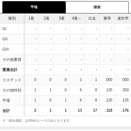
平地
障害
種別
1着
2着
3着
4着～
出走
勝率
連対率
-
-
-
-
-
-
-
GI
-
-
-
-
-
-
-
GII
-
-
-
-
-
-
-
GIII
-
-
-
-
-
-
-
その他重賞
-
-
-
-
-
-
-
重賞合計
0
0
0
1
1
.000
.000
リステッド
1
1
0
6
8
.125
.250
その他特別
1
0
1
6
8
.125
.125
平場
2
1
1
13
17
.118
.176
合計
※「総合成績」はJRAのレースのみとなります。