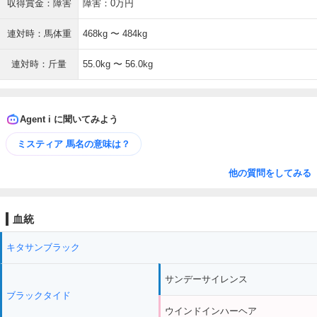
収得賞金：障害
障害：0万円
連対時：馬体重
468kg 〜 484kg
連対時：斤量
55.0kg 〜 56.0kg
Agent i に聞いてみよう
ミスティア 馬名の意味は？
他の質問をしてみる
血統
キタサンブラック
サンデーサイレンス
ブラックタイド
ウインドインハーヘア