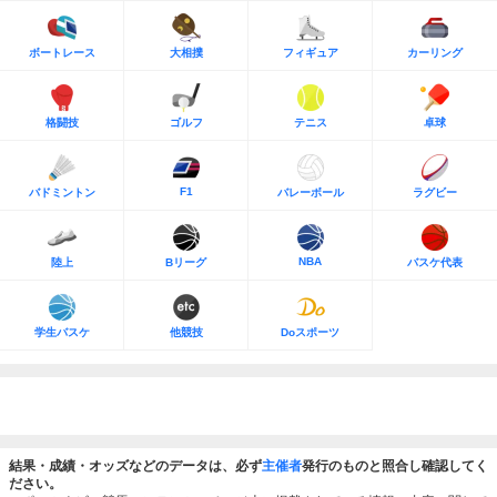
ボートレース
大相撲
フィギュア
カーリング
格闘技
ゴルフ
テニス
卓球
F1
バドミントン
バレーボール
ラグビー
NBA
陸上
Bリーグ
バスケ代表
学生バスケ
他競技
Doスポーツ
結果・成績・オッズなどのデータは、必ず
主催者
発行のものと照合し確認してく
ださい。