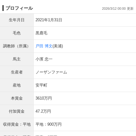
プロフィール
2026/3/12 00:00
生年月日
2021年1月31日
毛色
黒鹿毛
調教師（所属）
戸田 博文
(美浦)
馬主
小濱 忠一
生産者
ノーザンファーム
産地
安平町
本賞金
3610万円
付加賞金
47.2万円
収得賞金：平地
平地：900万円