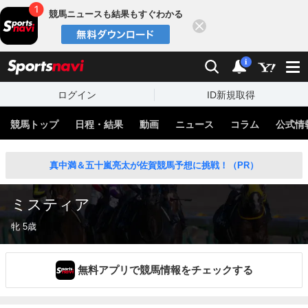
競馬ニュースも結果もすぐわかる
閉じる
スポーツナビ
検索
通知
i
ログイン
ID新規取得
競馬トップ
日程・結果
動画
ニュース
コラム
公式情
真中満＆五十嵐亮太が佐賀競馬予想に挑戦！（PR）
ミスティア
牝 5歳
無料アプリで競馬情報をチェックする