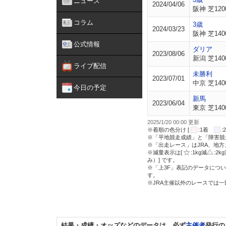
ニュース
2024/04/06
阪神 芝120
コラム
3歳
2024/03/23
阪神 芝140
公式情報
ダリア
2023/08/06
新潟 芝140
ライブ配信
未勝利
2023/07/01
中京 芝140
今日の予定
新馬
2023/06/04
東京 芝140
2025/1/20 00:00 更新
※着順の色分け [
:1着
※「平地競走成績」と「障害競
※「出走レース」はJRA、地
※減量表示は[
:1kg減
:2k
み）] です。
※「上3F」表記のデータについ
す。
※JRA主催以外のレースでは
結果・成績・オッズなどのデータは、必ず
主催者
発行の