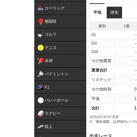
カーリング
平地
障害
格闘技
種別
1着
ゴルフ
GI
-
GII
-
テニス
GIII
-
卓球
その他重賞
-
重賞合計
-
バドミントン
リステッド
-
F1
その他特別
0
平場
1
バレーボール
合計
1
ラグビー
2025/2/6 00:00 更新
※「総合成績」はJRAのレー
陸上
出走レース