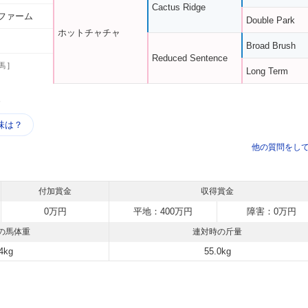
Cactus Ridge
ファーム
Double Park
ホットチャチャ
Broad Brush
Reduced Sentence
馬 ]
Long Term
う
味は？
他の質問をし
付加賞金
収得賞金
0万円
平地：400万円
障害：0万円
の馬体重
連対時の斤量
4kg
55.0kg