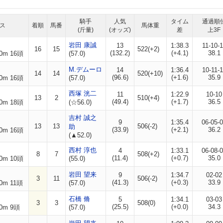
騎手
人気
タイム
通過順
ス
着順
馬番
馬体重
(斤量)
(オッズ)
差
上3F
岩田 康誠
13
1:38.3
11-10-
16
15
522(+2)
(132.2)
(+4.1)
38.1
0m 16頭
(57.0)
M.デムーロ
14
1:36.4
10-11-
14
14
520(+10)
(96.6)
(+1.6)
35.9
0m 16頭
(57.0)
西塚 洸二
11
1:22.9
10-10
13
2
510(+4)
(49.4)
(+1.7)
36.5
0m 18頭
(☆56.0)
吉村 誠之
9
1:35.4
06-05-
13
13
506(-2)
助
(33.9)
(+2.1)
36.2
0m 16頭
(▲52.0)
西村 淳也
4
1:33.1
06-08-
8
7
508(+2)
(11.4)
(+0.7)
35.0
0m 10頭
(55.0)
岩田 望来
9
1:34.7
02-02
3
11
506(-2)
(41.3)
(+0.3)
33.9
0m 11頭
(57.0)
石橋 脩
5
1:34.1
03-03
3
3
508(0)
(25.5)
(+0.0)
34.3
0m 9頭
(57.0)