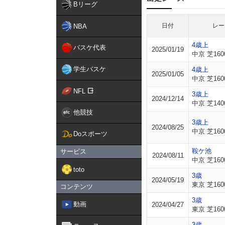
Bリーグ
日付
レー
NBA
4歳上
バスケ代表
2025/01/19
中京 芝160
学生バスケ
4歳上
2025/01/05
中京 芝160
NFL
3歳上
2024/12/14
中京 芝140
他競技
3歳上
2024/08/25
中京 芝160
Doスポーツ
鞍ケ池
サービス
2024/08/11
中京 芝160
toto
3歳
2024/05/19
東京 芝160
コンテンツ
3歳
動画
2024/04/27
東京 芝160
3歳