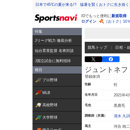
日本で45℃の夏が来る!? 猛暑を賢くおトクに生き抜く
IDでもっと便利に
新規取得
ログイン
［おトク］10
特集
Jリーグ戦力 徹底分析
競馬トップ
日程・
仙台育英監督 名将対談
J国立試合に無料招待
ジュントネフ
種目
登録抹消
プロ野球
性齢
牡
MLB
生年月日
2021年4
高校野球
毛色
黒鹿毛
調教師（所属）
清水 久詞
大学野球
馬主
河合 純二
独立リーグ