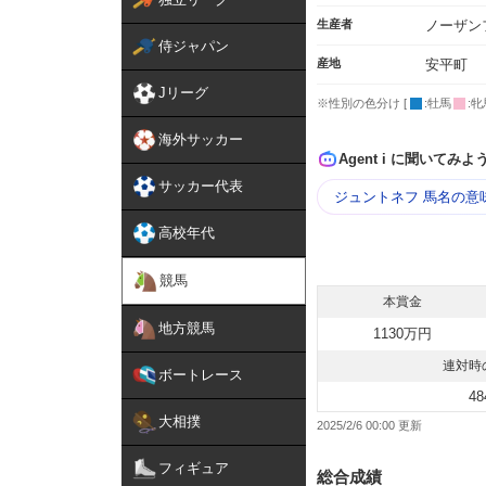
生産者
ノーザン
侍ジャパン
産地
安平町
Jリーグ
※性別の色分け [
:牡馬
:牝
海外サッカー
Agent i に聞いてみよ
サッカー代表
ジュントネフ 馬名の意
高校年代
競馬
本賞金
地方競馬
1130万円
連対時
ボートレース
48
大相撲
2025/2/6 00:00
フィギュア
総合成績