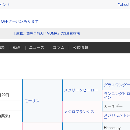
ヒント
Yahoo
％OFFクーポンあります
【連載】競馬予想AI『VUMA』の3連複指南
結果
動画
ニュース
コラム
公式情報
グラスワンダ
スクリーンヒーロー
ランニングヒ
月29日
イン
モーリス
カーネギー
メジロフランシス
メジロモント
(栗東)
ー
Hennessy