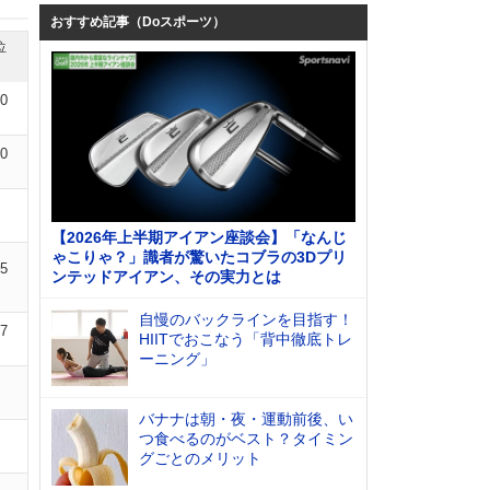
おすすめ記事（Doスポーツ）
位
10
10
【2026年上半期アイアン座談会】「なんじ
ゃこりゃ？」識者が驚いたコブラの3Dプリ
05
ンテッドアイアン、その実力とは
自慢のバックラインを目指す！
07
HIITでおこなう「背中徹底トレ
ーニング」
バナナは朝・夜・運動前後、い
つ食べるのがベスト？タイミン
グごとのメリット