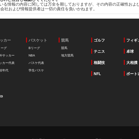
いる情報の内容に関しては万全を期しておりますが、その内容の正確性およ
式会社および情報提供者は一切の責任を負いかねます。
ッカー
バスケット
競馬
ゴルフ
フィギ
リーグ
Bリーグ
競馬
テニス
卓球
外サッカー
NBA
地方競馬
格闘技
大相撲
ッカー代表
バスケ代表
校年代
学生バスケ
NFL
ボート
to