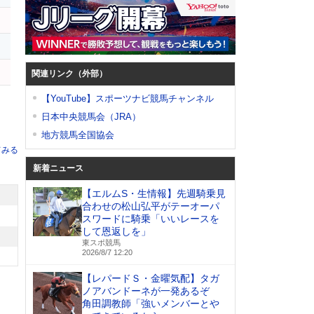
関連リンク（外部）
【YouTube】スポーツナビ競馬チャンネル
日本中央競馬会（JRA）
地方競馬全国協会
てみる
新着ニュース
【エルムS・生情報】先週騎乗見
合わせの松山弘平がテーオーパ
スワードに騎乗「いいレースを
して恩返しを」
東スポ競馬
2026/8/7 12:20
【レパードＳ・金曜気配】タガ
ノアバンドーネが一発あるぞ
角田調教師「強いメンバーとや