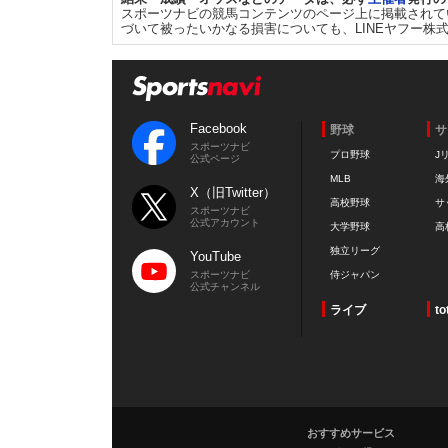
スポーツナビの競馬コンテンツのページ上に掲載されて
づいて被ったいかなる損害についても、LINEヤフー株
Facebook
野球
サ
スポーツナビ
プロ野球
J
公式ページ
MLB
海
X（旧Twitter）
高校野球
サ
スポーツナビ
公式アカウント
大学野球
高
独立リーグ
YouTube
スポーツナビ
侍ジャパン
公式チャンネル
ライブ
to
おすすめサービス