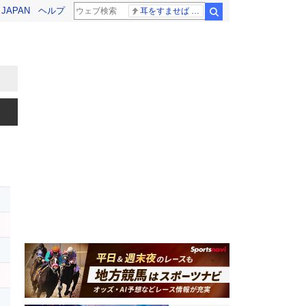
! JAPAN
ヘルプ
耳をすませば スタジオジブリ
検索
ー
ロ
レ