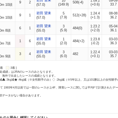
岩田 望来
10
1:09.2
09-09
9
2
508(-4)
(149.9)
(+0.6)
33.7
0m 10頭
(57.0)
岩田 望来
5
1:24.4
08-08
9
1
512(+28)
(7.9)
(+1.3)
36.2
0m 10頭
(57.0)
岩田 望来
3
1:23.2
05-04
6
1
484(0)
(5.9)
(+2.0)
36.1
0m 8頭
(55.0)
岩田 望来
1
1:23.8
03-03
1
6
484(+2)
(2.0)
(-0.2)
36.3
0m 7頭
(55.0)
岩田 望来
3
1:22.4
03-03
3
4
482
(6.0)
(+0.1)
35.7
0m 9頭
(55.0)
:2着
:3着 ]
走成績」はJRAのレースのみとなります。
方、海外で出走したレースの成績となります。
g減
:3kg減
:4kg減（※女性騎手のみ）
:2kg減（※5年以上、又は101勝以上の女性騎手
て 1993年4月以前では一部のレースが上4F、障害レースに関しては平均Fで計測されたデ
一部データがない場合があります。
ものと照合し確認してください。