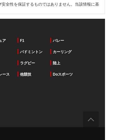
び安全性を保証するものではありません。当該情報に基
ュア
F1
バレー
バドミントン
カーリング
ラグビー
陸上
レース
他競技
Doスポーツ