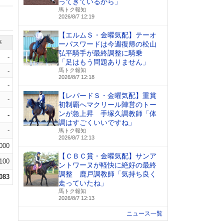
ってきているから」
馬トク報知
2026/8/7 12:19
【エルムＳ・金曜気配】テーオ
率
ーパスワードは今週復帰の松山
弘平騎手が最終調整に騎乗
-
「足はもう問題ありません」
-
馬トク報知
2026/8/7 12:18
-
【レパードＳ・金曜気配】重賞
-
初制覇へマクリール陣営のトー
ンが急上昇 手塚久調教師「体
-
調はすごくいいですね」
-
馬トク報知
2026/8/7 12:13
.000
【ＣＢＣ賞・金曜気配】サンア
.100
ントワーヌが軽快に絶好の最終
調整 鹿戸調教師「気持ち良く
.083
走っていたね」
馬トク報知
2026/8/7 12:13
ニュース一覧