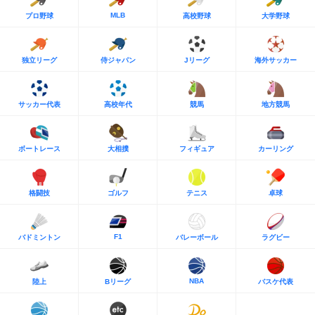
MLB
プロ野球
高校野球
大学野球
独立リーグ
侍ジャパン
Jリーグ
海外サッカー
サッカー代表
高校年代
競馬
地方競馬
ボートレース
大相撲
フィギュア
カーリング
格闘技
ゴルフ
テニス
卓球
F1
バドミントン
バレーボール
ラグビー
NBA
陸上
Bリーグ
バスケ代表