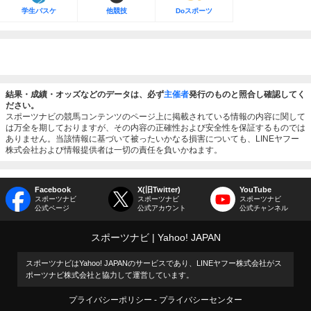
学生バスケ
他競技
Doスポーツ
結果・成績・オッズなどのデータは、必ず
主催者
発行のものと照合し確認してく
ださい。
スポーツナビの競馬コンテンツのページ上に掲載されている情報の内容に関して
は万全を期しておりますが、その内容の正確性および安全性を保証するものでは
ありません。当該情報に基づいて被ったいかなる損害についても、LINEヤフー
株式会社および情報提供者は一切の責任を負いかねます。
Facebook
X(旧Twitter)
YouTube
スポーツナビ
スポーツナビ
スポーツナビ
公式ページ
公式アカウント
公式チャンネル
スポーツナビ
Yahoo! JAPAN
スポーツナビはYahoo! JAPANのサービスであり、LINEヤフー株式会社がス
ポーツナビ株式会社と協力して運営しています。
プライバシーポリシー
プライバシーセンター