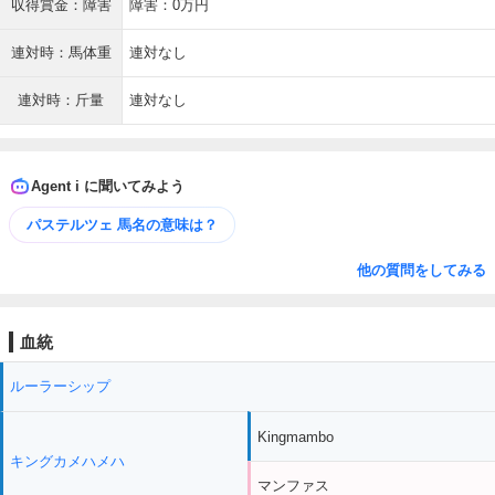
収得賞金：障害
障害：0万円
連対時：馬体重
連対なし
連対時：斤量
連対なし
Agent i に聞いてみよう
パステルツェ 馬名の意味は？
他の質問をしてみる
血統
ルーラーシップ
Kingmambo
キングカメハメハ
マンファス