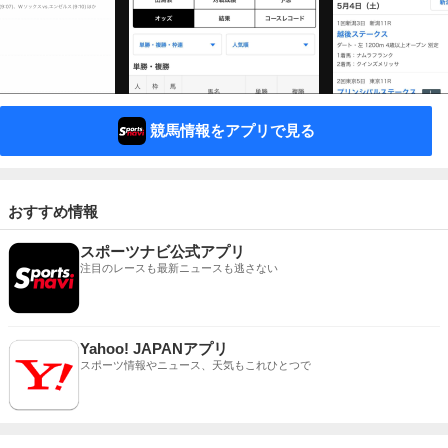
競馬情報をアプリで見る
おすすめ情報
スポーツナビ公式アプリ
注目のレースも最新ニュースも逃さない
Yahoo! JAPANアプリ
スポーツ情報やニュース、天気もこれひとつで