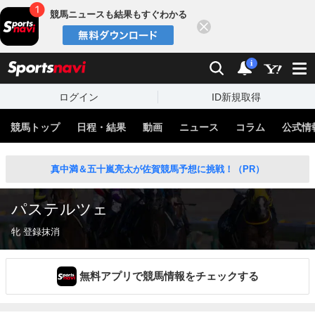
競馬ニュースも結果もすぐわかる
閉じる
スポーツナビ
検索
通知
i
ログイン
ID新規取得
競馬トップ
日程・結果
動画
ニュース
コラム
公式情
真中満＆五十嵐亮太が佐賀競馬予想に挑戦！（PR）
パステルツェ
牝 登録抹消
無料アプリで競馬情報をチェックする