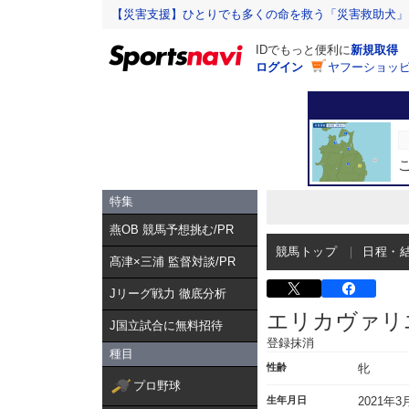
【災害支援】ひとりでも多くの命を救う「災害救助犬」
IDでもっと便利に
新規取得
ログイン
ヤフーショッピ
特集
燕OB 競馬予想挑む/PR
競馬トップ
日程・
髙津×三浦 監督対談/PR
Jリーグ戦力 徹底分析
エリカヴァリ
J国立試合に無料招待
登録抹消
種目
性齢
牝
プロ野球
生年月日
2021年3