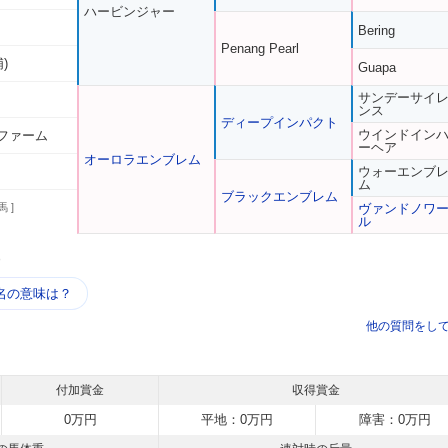
ハービンジャー
Bering
Penang Pearl
)
Guapa
サンデーサイ
ンス
ディープインパクト
ウインドイン
ファーム
ーヘア
オーロラエンブレム
ウォーエンブ
ム
ブラックエンブレム
馬 ]
ヴァンドノワ
ル
う
名の意味は？
他の質問をし
付加賞金
収得賞金
0万円
平地：0万円
障害：0万円