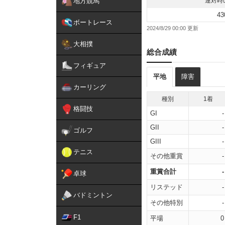
地方競馬
連対時
43
ボートレース
2024/8/29 00:00
大相撲
総合成績
フィギュア
平地
障害
カーリング
種別
1着
格闘技
GI
-
GII
-
ゴルフ
GIII
-
テニス
その他重賞
-
重賞合計
-
卓球
リステッド
-
バドミントン
その他特別
-
F1
平場
0