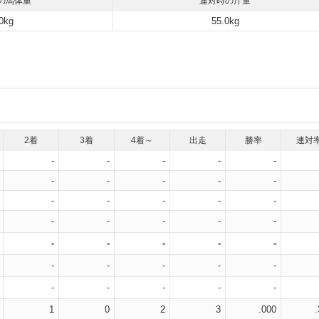
の馬体重
連対時の斤量
0kg
55.0kg
2着
3着
4着～
出走
勝率
連対
-
-
-
-
-
-
-
-
-
-
-
-
-
-
-
-
-
-
-
-
-
-
-
-
-
-
-
-
-
-
-
-
-
-
-
1
0
2
3
.000