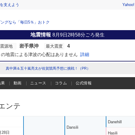
を支えよう
Yahoo
ングなら「毎日5％」おトク
地震情報
8月9日2時58分ごろ発生
岩手県沖
4
震源地
最大震度
この地震による津波の心配はありません
詳細
真中満＆五十嵐亮太が佐賀競馬予想に挑戦！（PR）
結果
動画
ニュース
コラム
公式情報
エンテ
Danehill
Dansili
月28日
Hasili