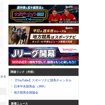
レ
ハ
レ
ー
関連リンク（外部）
てみる
【YouTube】スポーツナビ競馬チャンネル
日本中央競馬会（JRA）
地方競馬全国協会
新着ニュース