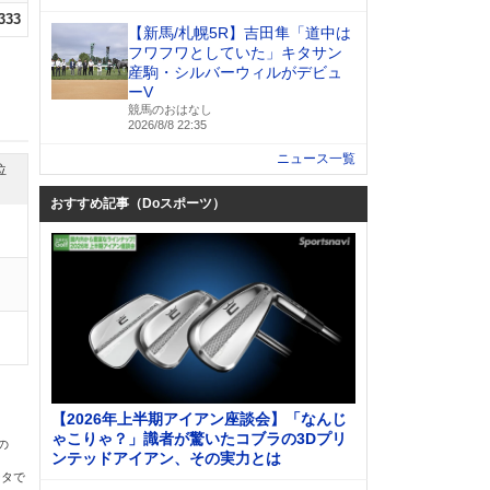
.333
【新馬/札幌5R】吉田隼「道中は
フワフワとしていた」キタサン
産駒・シルバーウィルがデビュ
ーV
競馬のおはなし
2026/8/8 22:35
ニュース一覧
位
おすすめ記事（Doスポーツ）
【2026年上半期アイアン座談会】「なんじ
ゃこりゃ？」識者が驚いたコブラの3Dプリ
の
ンテッドアイアン、その実力とは
ータで