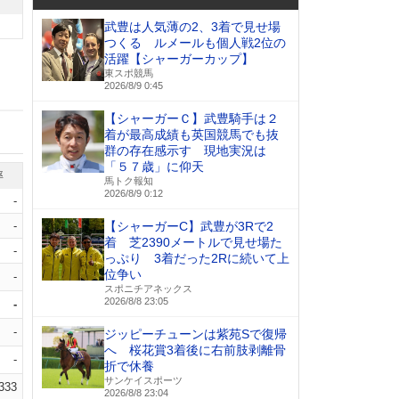
武豊は人気薄の2、3着で見せ場
つくる ルメールも個人戦2位の
活躍【シャーガーカップ】
東スポ競馬
2026/8/9 0:45
【シャーガーＣ】武豊騎手は２
着が最高成績も英国競馬でも抜
群の存在感示す 現地実況は
「５７歳」に仰天
率
馬トク報知
2026/8/9 0:12
-
-
【シャーガーC】武豊が3Rで2
着 芝2390メートルで見せ場た
-
っぷり 3着だった2Rに続いて上
位争い
-
スポニチアネックス
2026/8/8 23:05
-
-
ジッピーチューンは紫苑Sで復帰
へ 桜花賞3着後に右前肢剥離骨
-
折で休養
サンケイスポーツ
.333
2026/8/8 23:04