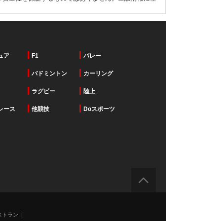
ュア
F1
バレー
バドミントン
カーリング
ラグビー
陸上
レース
他競技
Doスポーツ
ストラン