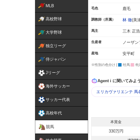
MLB
毛色
鹿毛
高校野球
調教師（所属）
林 徹
(美浦
馬主
三木 正浩
大学野球
生産者
ノーザン
独立リーグ
産地
安平町
侍ジャパン
※性別の色分け [
:牡馬
:牝
Jリーグ
Agent i に聞いてみよ
海外サッカー
エリカヴァリエンテ 馬
サッカー代表
高校年代
本賞金
競馬
330万円