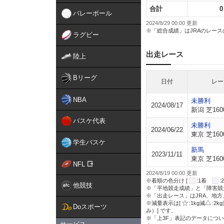
合計
0
バレーボール
2024/8/29 00:00 更新
※「総合成績」はJRAのレー
ラグビー
出走レース
陸上
Bリーグ
日付
レー
NBA
未勝利
2024/08/17
新潟 芝160
バスケ代表
未勝利
2024/06/22
東京 芝160
学生バスケ
新馬
2023/11/11
東京 芝160
NFL
2024/8/19 00:00 更新
※着順の色分け [
:1着
他競技
※「平地競走成績」と「障害競
※「出走レース」はJRA、地
※減量表示は[
:1kg減
:2k
Doスポーツ
み）] です。
※「上3F」表記のデータについ