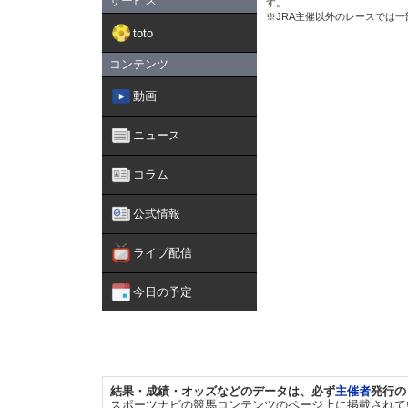
サービス
す。
※JRA主催以外のレースでは
toto
コンテンツ
動画
ニュース
コラム
公式情報
ライブ配信
今日の予定
結果・成績・オッズなどのデータは、必ず
主催者
発行の
スポーツナビの競馬コンテンツのページ上に掲載されて