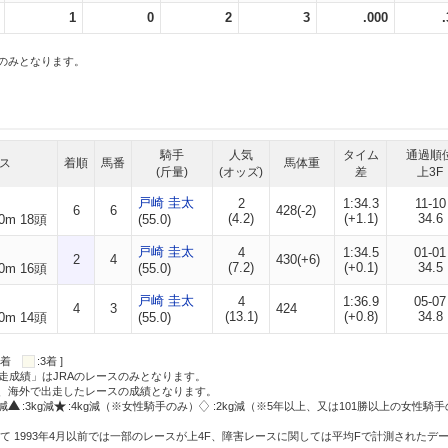
1
0
2
3
.000
スのみとなります。
騎手
人気
タイム
通過順
ス
着順
馬番
馬体重
(斤量)
(オッズ)
差
上3F
戸崎 圭太
2
1:34.3
11-10
6
6
428(-2)
(4.2)
(+1.1)
34.6
0m 18頭
(55.0)
戸崎 圭太
4
1:34.5
01-01
2
4
430(+6)
(7.2)
(+0.1)
34.5
0m 16頭
(55.0)
戸崎 圭太
4
1:36.9
05-07
4
3
424
(13.1)
(+0.8)
34.8
0m 14頭
(55.0)
:2着
:3着 ]
走成績」はJRAのレースのみとなります。
方、海外で出走したレースの成績となります。
g減
:3kg減
:4kg減（※女性騎手のみ）
:2kg減（※5年以上、又は101勝以上の女性騎手
て 1993年4月以前では一部のレースが上4F、障害レースに関しては平均Fで計測されたデ