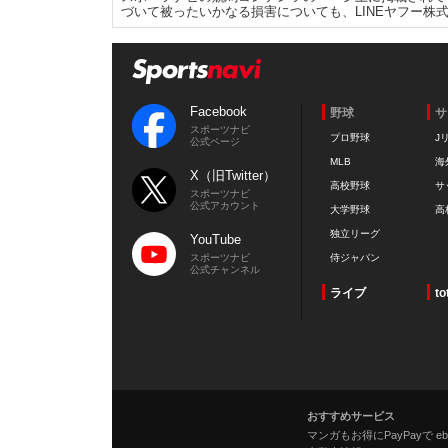
づいて被ったいかなる損害についても、LINEヤフー株
Facebook
野球
サ
スポーツナビ
プロ野球
J
公式ページ
MLB
海
X（旧Twitter）
高校野球
サ
スポーツナビ
公式アカウント
大学野球
高
独立リーグ
YouTube
スポーツナビ
侍ジャパン
公式チャンネル
ライブ
to
おすすめサービス
マンガもお得にPayPayで eboo