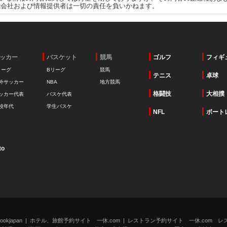
式会社および情報提供者は一切の責任を負いかねます。
ッカー
バスケット
競馬
ゴルフ
フィギ
リーグ
Bリーグ
競馬
テニス
卓球
外サッカー
NBA
地方競馬
格闘技
大相撲
ッカー代表
バスケ代表
校年代
学生バスケ
NFL
ボート
to
kjapan
ホテル、旅館予約サイト 一休.com
レストラン予約サイト 一休.com レ