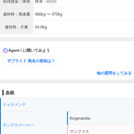
収得賞金：障害
障害：0万円
連対時：馬体重
466kg 〜 470kg
連対時：斤量
54.0kg
Agent i に聞いてみよう
ザブライド 馬名の意味は？
他の質問をしてみる
血統
ドゥラメンテ
Kingmambo
キングカメハメハ
マンファス