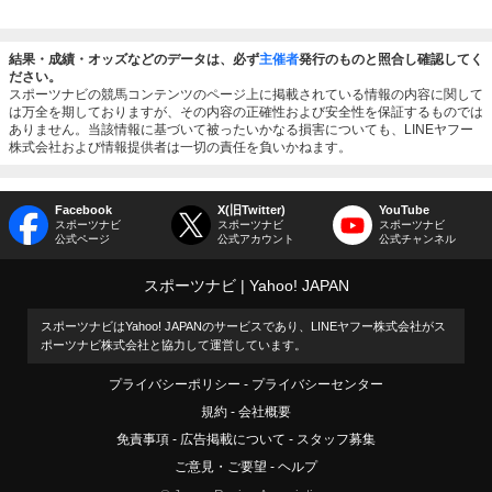
結果・成績・オッズなどのデータは、必ず
主催者
発行のものと照合し確認してく
ださい。
スポーツナビの競馬コンテンツのページ上に掲載されている情報の内容に関して
は万全を期しておりますが、その内容の正確性および安全性を保証するものでは
ありません。当該情報に基づいて被ったいかなる損害についても、LINEヤフー
株式会社および情報提供者は一切の責任を負いかねます。
Facebook
X(旧Twitter)
YouTube
スポーツナビ
スポーツナビ
スポーツナビ
公式ページ
公式アカウント
公式チャンネル
スポーツナビ
Yahoo! JAPAN
スポーツナビはYahoo! JAPANのサービスであり、LINEヤフー株式会社がス
ポーツナビ株式会社と協力して運営しています。
プライバシーポリシー
プライバシーセンター
規約
会社概要
免責事項
広告掲載について
スタッフ募集
ご意見・ご要望
ヘルプ