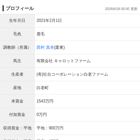
プロフィール
2026/6/18 00:00
生年月日
2021年2月1日
毛色
鹿毛
調教師（所属）
西村 真幸
(栗東)
馬主
有限会社 キャロットファーム
生産者
(有)社台コーポレーション白老ファーム
産地
白老町
本賞金
1543万円
付加賞金
0万円
収得賞金：平地
平地：900万円