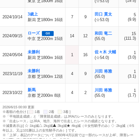
(19.5)
東京 芝1800m 16頭
(☆53.0)
3歳上
田口 貫太
5
2024/10/14
7
9
(9.9)
新潟 芝1800m 16頭
(☆53.0)
ローズ
和田 竜二
15
GII
2024/09/15
14
12
(111.3)
中京 芝2000m 15頭
(55.0)
未勝利
佐々木 大輔
1
2024/05/04
1
16
(3.0)
新潟 芝1800m 16頭
(☆54.0)
未勝利
川田 将雅
1
2023/11/19
4
9
(3.1)
京都 芝1800m 12頭
(55.0)
新馬
川田 将雅
1
2023/10/22
4
2
(1.7)
京都 芝2000m 8頭
(55.0)
2026/6/15 00:00 更新
※着順の色分け [
:1着
:2着
:3着 ]
※「平地競走成績」と「障害競走成績」はJRAのレースのみとなります。
※「出走レース」はJRA、地方、海外で出走したレースの成績となります。
※減量表示は[
:1kg減
:2kg減
:3kg減
:4kg減（※女性騎手のみ）
:2kg減（※5
年以上、又は101勝以上の女性騎手のみ）] です。
※「上3F」表記のデータについて 1993年4月以前では一部のレースが上4F、障害レー