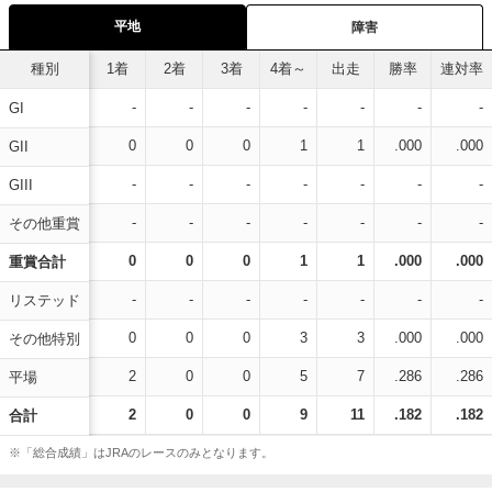
平地
障害
種別
1着
2着
3着
4着～
出走
勝率
連対率
-
-
-
-
-
-
-
GI
0
0
0
1
1
.000
.000
GII
-
-
-
-
-
-
-
GIII
-
-
-
-
-
-
-
その他重賞
0
0
0
1
1
.000
.000
重賞合計
-
-
-
-
-
-
-
リステッド
0
0
0
3
3
.000
.000
その他特別
2
0
0
5
7
.286
.286
平場
2
0
0
9
11
.182
.182
合計
※「総合成績」はJRAのレースのみとなります。