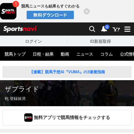
競馬ニュースも結果もすぐわかる
閉じる
スポーツナビ
検索
通知
i
ログイン
ID新規取得
競馬トップ
日程・結果
動画
ニュース
コラム
公式情
【連載】競馬予想AI『VUMA』の3連複指南
ザブライド
牝 登録抹消
無料アプリで競馬情報をチェックする