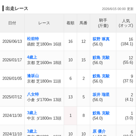
出走レース
2026/6/15 00:00
騎手
人気
日付
レース
着順
馬番
(オッズ)
(斤量)
松前特
荻野 琢真
16
2026/06/13
16
12
(184.1)
函館 芝1800m 16頭
(56.0)
4歳上
鮫島 克駿
12
2026/01/17
10
15
(55.6)
京都 芝1600m 18頭
(56.0)
逢坂山
鮫島 克駿
9
2026/01/05
6
2
(37.5)
京都 芝1800m 11頭
(56.0)
八女特
坂井 瑠星
2
2025/07/12
13
5
(4.1)
小倉 ダ1700m 13頭
(56.0)
3歳上
鮫島 克駿
1
2024/11/30
1
8
(3.0)
中京 ダ1800m 13頭
(54.0)
3歳上
原 優介
6
2024/11/10
10
10