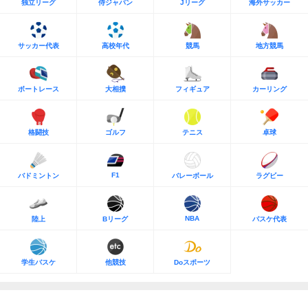
独立リーグ
侍ジャパン
Jリーグ
海外サッカー
サッカー代表
高校年代
競馬
地方競馬
ボートレース
大相撲
フィギュア
カーリング
格闘技
ゴルフ
テニス
卓球
F1
バドミントン
バレーボール
ラグビー
NBA
陸上
Bリーグ
バスケ代表
学生バスケ
他競技
Doスポーツ