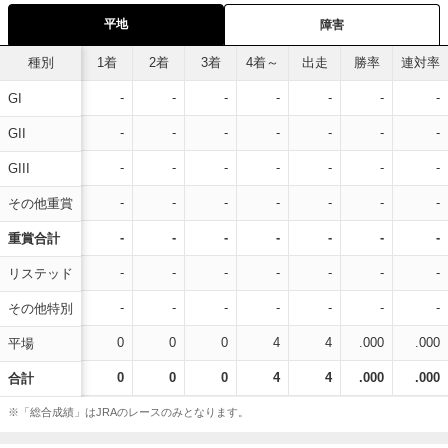
平地
障害
種別
1着
2着
3着
4着～
出走
勝率
連対率
-
-
-
-
-
-
-
GI
-
-
-
-
-
-
-
GII
-
-
-
-
-
-
-
GIII
-
-
-
-
-
-
-
その他重賞
-
-
-
-
-
-
-
重賞合計
-
-
-
-
-
-
-
リステッド
-
-
-
-
-
-
-
その他特別
0
0
0
4
4
.000
.000
平場
0
0
0
4
4
.000
.000
合計
※「総合成績」はJRAのレースのみとなります。