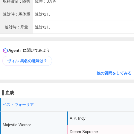
収得賞金：障害
障害：0万円
連対時：馬体重
連対なし
連対時：斤量
連対なし
Agent i に聞いてみよう
ヴィル 馬名の意味は？
他の質問をしてみる
血統
ベストウォーリア
A.P. Indy
Majestic Warrior
Dream Supreme