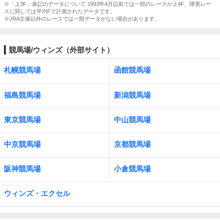
※「上3F」表記のデータについて 1993年4月以前では一部のレースが上4F、障害レー
スに関しては平均Fで計測されたデータです。
※JRA主催以外のレースでは一部データがない場合があります。
競馬場/ウィンズ（外部サイト）
札幌競馬場
函館競馬場
福島競馬場
新潟競馬場
東京競馬場
中山競馬場
中京競馬場
京都競馬場
阪神競馬場
小倉競馬場
ウィンズ・エクセル