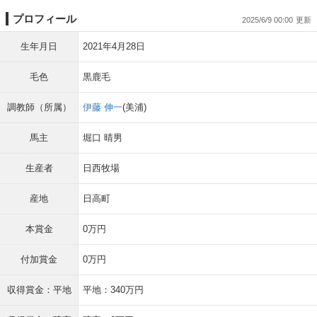
プロフィール
2025/6/9 00:00
生年月日
2021年4月28日
毛色
黒鹿毛
調教師（所属）
伊藤 伸一
(美浦)
馬主
堀口 晴男
生産者
日西牧場
産地
日高町
本賞金
0万円
付加賞金
0万円
収得賞金：平地
平地：340万円