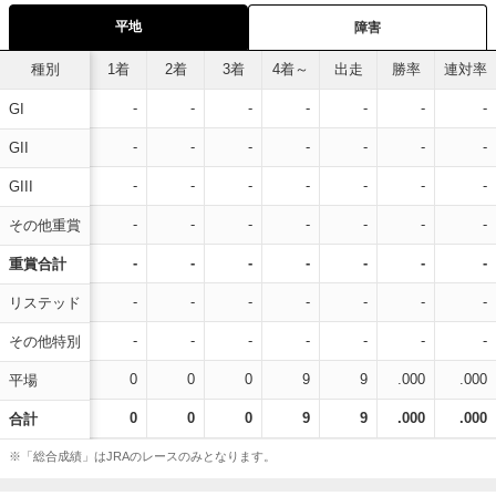
平地
障害
種別
1着
2着
3着
4着～
出走
勝率
連対率
-
-
-
-
-
-
-
GI
-
-
-
-
-
-
-
GII
-
-
-
-
-
-
-
GIII
-
-
-
-
-
-
-
その他重賞
-
-
-
-
-
-
-
重賞合計
-
-
-
-
-
-
-
リステッド
-
-
-
-
-
-
-
その他特別
0
0
0
9
9
.000
.000
平場
0
0
0
9
9
.000
.000
合計
※「総合成績」はJRAのレースのみとなります。