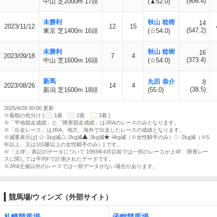
(906.4)
中山 芝2000m 17頭
(▲52.0)
未勝利
秋山 稔樹
14
2023/11/12
12
15
(547.2)
東京 芝1400m 16頭
(☆54.0)
未勝利
秋山 稔樹
16
2023/09/18
7
4
(373.4)
中山 芝1600m 16頭
(☆54.0)
新馬
丸田 恭介
8
2023/08/26
14
4
(38.5)
新潟 芝1600m 18頭
(55.0)
2025/4/28 00:00 更新
※着順の色分け [
:1着
:2着
:3着 ]
※「平地競走成績」と「障害競走成績」はJRAのレースのみとなります。
※「出走レース」はJRA、地方、海外で出走したレースの成績となります。
※減量表示は[
:1kg減
:2kg減
:3kg減
:4kg減（※女性騎手のみ）
:2kg減（※5
年以上、又は101勝以上の女性騎手のみ）] です。
※「上3F」表記のデータについて 1993年4月以前では一部のレースが上4F、障害レー
スに関しては平均Fで計測されたデータです。
※JRA主催以外のレースでは一部データがない場合があります。
競馬場/ウィンズ（外部サイト）
札幌競馬場
函館競馬場