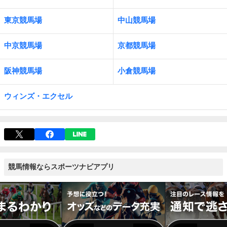
東京競馬場
中山競馬場
中京競馬場
京都競馬場
阪神競馬場
小倉競馬場
ウィンズ・エクセル
競馬情報ならスポーツナビアプリ