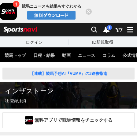
競馬ニュースも結果もすぐわかる
閉じる
スポーツナビ
検索
通知
i
ログイン
ID新規取得
競馬トップ
日程・結果
動画
ニュース
コラム
公式情
【連載】競馬予想AI『VUMA』の3連複指南
インザストーン
牡 登録抹消
無料アプリで競馬情報をチェックする