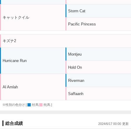
Storm Cat
キャットクイル
Pacific Princess
キズナ2
Montjeu
Hurricane Run
Hold On
Riverman
Al Amlah
Saffaanh
※性別の色分け [
:牡馬
:牝馬 ]
総合成績
2024/6/17 00:00