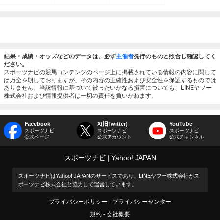
結果・成績・オッズなどのデータは、必ず
主催者
発行のものと照合し確認してく
ださい。
スポーツナビの競馬コンテンツのページ上に掲載されている情報の内容に関して
は万全を期しておりますが、その内容の正確性および安全性を保証するものでは
ありません。当該情報に基づいて被ったいかなる損害についても、LINEヤフー
株式会社および情報提供者は一切の責任を負いかねます。
Facebook
X(旧Twitter)
YouTube
スポーツナビ
スポーツナビ
スポーツナビ
公式ページ
公式アカウント
公式チャンネル
スポーツナビ
Yahoo! JAPAN
スポーツナビはYahoo! JAPANのサービスであり、LINEヤフー株式会社がス
ポーツナビ株式会社と協力して運営しています。
プライバシーポリシー
プライバシーセンター
規約
会社概要