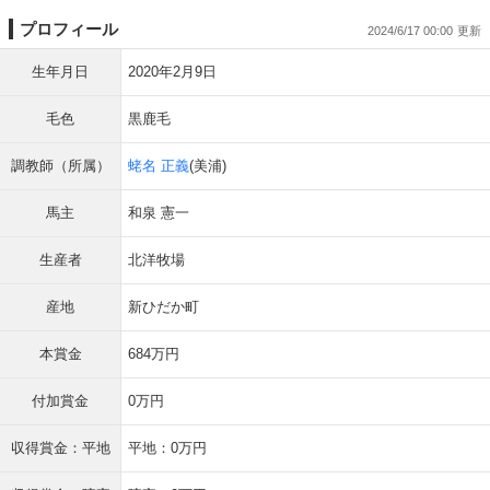
プロフィール
2024/6/17 00:00
生年月日
2020年2月9日
毛色
黒鹿毛
調教師（所属）
蛯名 正義
(美浦)
馬主
和泉 憲一
生産者
北洋牧場
産地
新ひだか町
本賞金
684万円
付加賞金
0万円
収得賞金：平地
平地：0万円