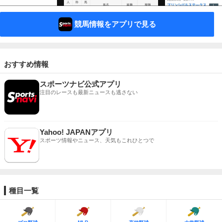
競馬情報をアプリで見る
おすすめ情報
スポーツナビ公式アプリ
注目のレースも最新ニュースも逃さない
Yahoo! JAPANアプリ
スポーツ情報やニュース、天気もこれひとつで
種目一覧