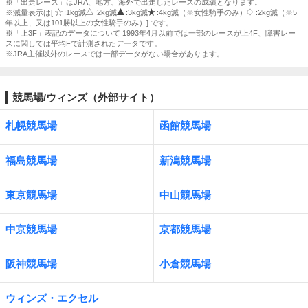
※「出走レース」はJRA、地方、海外で出走したレースの成績となります。
※減量表示は[
:1kg減
:2kg減
:3kg減
:4kg減（※女性騎手のみ）
:2kg減（※5
年以上、又は101勝以上の女性騎手のみ）] です。
※「上3F」表記のデータについて 1993年4月以前では一部のレースが上4F、障害レー
スに関しては平均Fで計測されたデータです。
※JRA主催以外のレースでは一部データがない場合があります。
競馬場/ウィンズ（外部サイト）
札幌競馬場
函館競馬場
福島競馬場
新潟競馬場
東京競馬場
中山競馬場
中京競馬場
京都競馬場
阪神競馬場
小倉競馬場
ウィンズ・エクセル