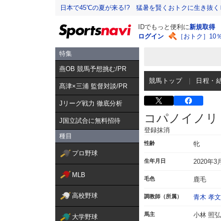
日本で45℃の夏が来る!? 猛暑を賢くおトクに生き抜く
IDでもっと便利に
新規取得
ログイン
［おトク］10
特集
燕OB 競馬予想挑む/PR
競馬トップ
日程・
髙津×三浦 監督対談/PR
Jリーグ戦力 徹底分析
コパノイノリ
J国立試合に無料招待
登録抹消
種目
性齢
牝
プロ野球
生年月日
2020年3
MLB
毛色
鹿毛
高校野球
調教師（所属）
青木 孝文
馬主
小林 照弘
大学野球