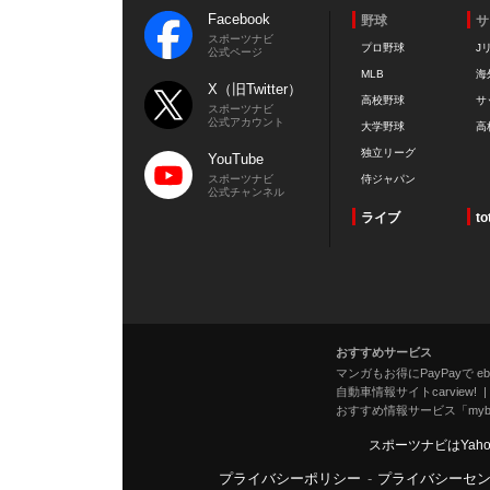
Facebook
野球
サ
スポーツナビ
プロ野球
J
公式ページ
MLB
海
X（旧Twitter）
高校野球
サ
スポーツナビ
公式アカウント
大学野球
高
独立リーグ
YouTube
スポーツナビ
侍ジャパン
公式チャンネル
ライブ
to
おすすめサービス
マンガもお得にPayPayで eboo
自動車情報サイトcarview!
おすすめ情報サービス「mybe
スポーツナビはYah
プライバシーポリシー
-
プライバシーセ