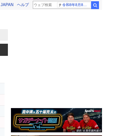
! JAPAN
ヘルプ
令和8年8月8日8時8分
検索
レ
ン
ー
レ