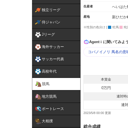
生産者
へいはた
独立リーグ
産地
新ひだか
侍ジャパン
※性別の色分け [
:牡馬
:牝
Jリーグ
Agent i に聞いてみよ
海外サッカー
コパノイノリ 馬名の意
サッカー代表
高校年代
本賞金
競馬
0万円
地方競馬
連対時
連
ボートレース
2023/5/8 00:00
大相撲
総合成績