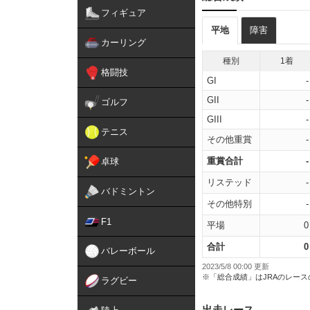
フィギュア
平地
障害
カーリング
種別
1着
格闘技
GI
-
GII
-
ゴルフ
GIII
-
テニス
その他重賞
-
重賞合計
-
卓球
リステッド
-
バドミントン
その他特別
-
F1
平場
0
合計
0
バレーボール
2023/5/8 00:00 更新
※「総合成績」はJRAのレー
ラグビー
出走レース