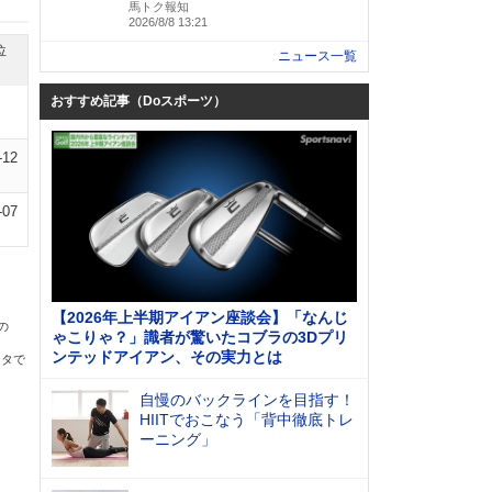
馬トク報知
2026/8/8 13:21
位
ニュース一覧
おすすめ記事（Doスポーツ）
-12
-07
【2026年上半期アイアン座談会】「なんじ
の
ゃこりゃ？」識者が驚いたコブラの3Dプリ
ンテッドアイアン、その実力とは
ータで
自慢のバックラインを目指す！
HIITでおこなう「背中徹底トレ
ーニング」