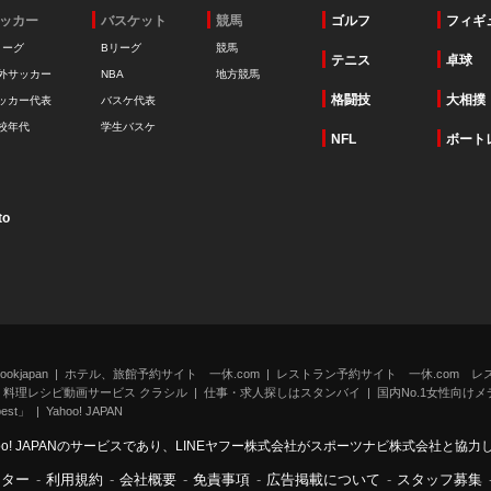
ッカー
バスケット
競馬
ゴルフ
フィギ
リーグ
Bリーグ
競馬
テニス
卓球
外サッカー
NBA
地方競馬
格闘技
大相撲
ッカー代表
バスケ代表
校年代
学生バスケ
NFL
ボート
to
kjapan
ホテル、旅館予約サイト 一休.com
レストラン予約サイト 一休.com レ
料理レシピ動画サービス クラシル
仕事・求人探しはスタンバイ
国内No.1女性向けメデ
st」
Yahoo! JAPAN
oo! JAPANのサービスであり、LINEヤフー株式会社がスポーツナビ株式会社と協
ンター
-
利用規約
-
会社概要
-
免責事項
-
広告掲載について
-
スタッフ募集