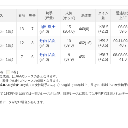
騎手
人気
タイム
通過順
ス
着順
馬番
馬体重
(斤量)
(オッズ)
差
上3F
山田 敬士
15
1:28.5
06-08
13
7
440(0)
(204.0)
(+2.2)
39.6
0m 16頭
(54.0)
丹内 祐次
10
1:59.3
09-11-09
12
8
462(+6)
(59.3)
(+3.5)
40.7
0m 16頭
(54.0)
丹内 祐次
9
1:58.7
08-08-06
7
6
456
(37.9)
(+2.5)
41.3
0m 15頭
(54.0)
:2着
:3着 ]
走成績」はJRAのレースのみとなります。
方、海外で出走したレースの成績となります。
g減
:3kg減
:4kg減（※女性騎手のみ）
:2kg減（※5年以上、又は101勝以上の女性騎手
て 1993年4月以前では一部のレースが上4F、障害レースに関しては平均Fで計測されたデ
一部データがない場合があります。