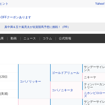
ヒント
Yahoo
％OFFクーポンあります
真中満＆五十嵐亮太が佐賀競馬予想に挑戦！（PR）
結果
動画
ニュース
コラム
公式情報
サンデーサイ
ンス
ゴールドアリュール
月29日
ニキーヤ
コパノリッキー
ティンバーカ
トリー
コパノニキータ
ニホンピロロ
(美浦)
ズ
サンデーサイ
ンス