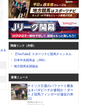
パ
ー
バ
関連リンク（外部）
てみる
【YouTube】スポーツナビ競馬チャンネル
日本中央競馬会（JRA）
地方競馬全国協会
新着ニュース
ナイソス引退のバファート厩舎
はネバダビーチが参戦か！ダー
ト２冠馬フィンガーが遠征の米
G1
日刊スポーツ