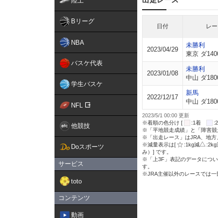
陸上
Bリーグ
日付
レー
NBA
未勝利
2023/04/29
東京 ダ140
バスケ代表
未勝利
2023/01/08
中山 ダ180
学生バスケ
新馬
2022/12/17
中山 ダ180
NFL
2023/5/1 00:00 更新
※着順の色分け [
:1着
他競技
※「平地競走成績」と「障害競
※「出走レース」はJRA、地
※減量表示は[
:1kg減
:2k
Doスポーツ
み）] です。
※「上3F」表記のデータについ
サービス
す。
※JRA主催以外のレースでは
toto
コンテンツ
動画