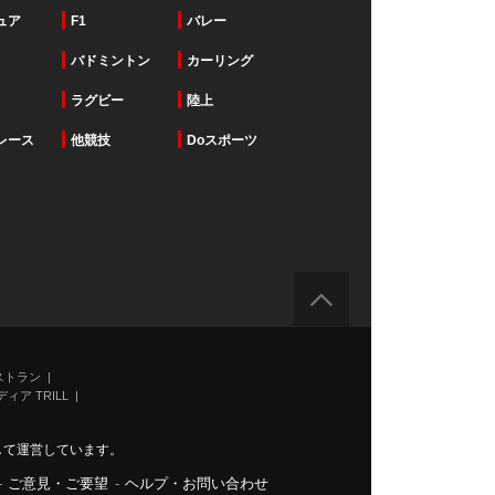
ュア
F1
バレー
バドミントン
カーリング
ラグビー
陸上
レース
他競技
Doスポーツ
ストラン
ィア TRILL
力して運営しています。
-
ご意見・ご要望
-
ヘルプ・お問い合わせ