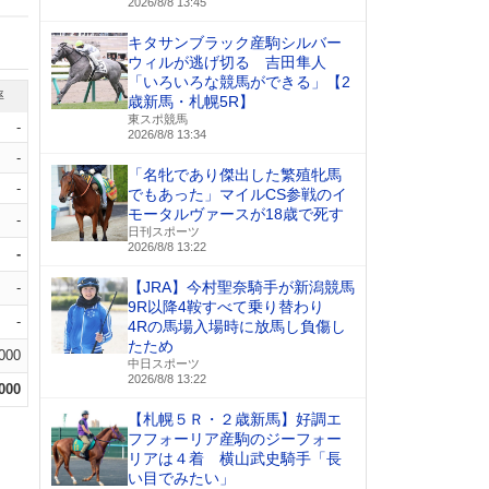
2026/8/8 13:45
キタサンブラック産駒シルバー
ウィルが逃げ切る 吉田隼人
「いろいろな競馬ができる」【2
率
歳新馬・札幌5R】
東スポ競馬
-
2026/8/8 13:34
-
「名牝であり傑出した繁殖牝馬
-
でもあった」マイルCS参戦のイ
モータルヴァースが18歳で死す
-
日刊スポーツ
2026/8/8 13:22
-
【JRA】今村聖奈騎手が新潟競馬
-
9R以降4鞍すべて乗り替わり
-
4Rの馬場入場時に放馬し負傷し
たため
.000
中日スポーツ
2026/8/8 13:22
.000
【札幌５Ｒ・２歳新馬】好調エ
フフォーリア産駒のジーフォー
リアは４着 横山武史騎手「長
い目でみたい」