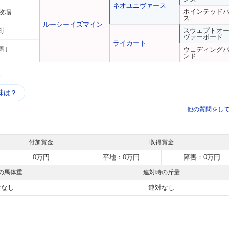
ネオユニヴァース
ポインテッド
牧場
ス
ルーシーイズマイン
町
スウェプトオ
ヴァーボード
ライカート
馬 ]
ウェディング
ンド
う
味は？
他の質問をし
付加賞金
収得賞金
0万円
平地：0万円
障害：0万円
の馬体重
連対時の斤量
対なし
連対なし