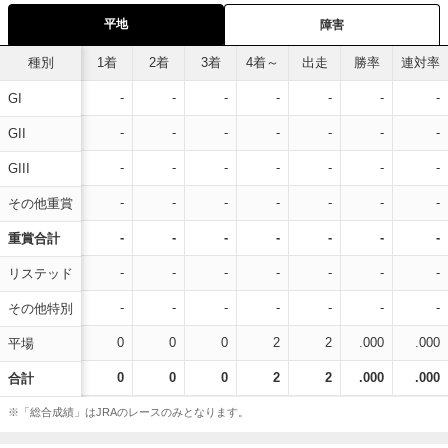
平地
障害
種別
1着
2着
3着
4着～
出走
勝率
連対率
-
-
-
-
-
-
-
GI
-
-
-
-
-
-
-
GII
-
-
-
-
-
-
-
GIII
-
-
-
-
-
-
-
その他重賞
-
-
-
-
-
-
-
重賞合計
-
-
-
-
-
-
-
リステッド
-
-
-
-
-
-
-
その他特別
0
0
0
2
2
.000
.000
平場
0
0
0
2
2
.000
.000
合計
※「総合成績」はJRAのレースのみとなります。