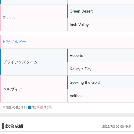
Green Desert
Dhelaal
Irish Valley
ピサノルビー
Roberto
ブライアンズタイム
Kelley’s Day
Seeking the Gold
ペルヴィア
Valthea
※性別の色分け [
:牡馬
:牝馬 ]
総合成績
2023/7/3 00:00