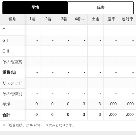
平地
障害
種別
1着
2着
3着
4着～
出走
勝率
連対率
-
-
-
-
-
-
-
GI
-
-
-
-
-
-
-
GII
-
-
-
-
-
-
-
GIII
-
-
-
-
-
-
-
その他重賞
-
-
-
-
-
-
-
重賞合計
-
-
-
-
-
-
-
リステッド
-
-
-
-
-
-
-
その他特別
0
0
0
3
3
.000
.000
平場
0
0
0
3
3
.000
.000
合計
※「総合成績」はJRAのレースのみとなります。