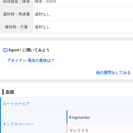
収得賞金：障害
障害：0万円
連対時：馬体重
連対なし
連対時：斤量
連対なし
Agent i に聞いてみよう
アオイテン 馬名の意味は？
他の質問をしてみる
血統
ロードカナロア
Kingmambo
キングカメハメハ
マンファス