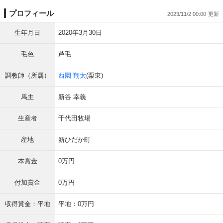
プロフィール
2023/11/2 00:00
生年月日
2020年3月30日
毛色
芦毛
調教師（所属）
西園 翔太
(栗東)
馬主
新谷 幸義
生産者
千代田牧場
産地
新ひだか町
本賞金
0万円
付加賞金
0万円
収得賞金：平地
平地：0万円