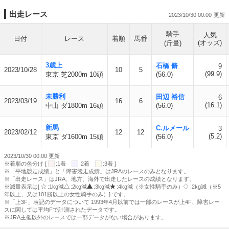
出走レース
2023/10/30 00:00
騎手
人気
日付
レース
着順
馬番
(オッズ)
(斤量)
3歳上
石橋 脩
9
2023/10/28
10
5
(99.9)
東京 芝2000m 10頭
(56.0)
未勝利
田辺 裕信
6
2023/03/19
16
6
(16.1)
中山 ダ1800m 16頭
(56.0)
新馬
C.ルメール
3
2023/02/12
12
12
(5.2)
東京 ダ1600m 15頭
(56.0)
2023/10/30 00:00 更新
※着順の色分け [
:1着
:2着
:3着 ]
※「平地競走成績」と「障害競走成績」はJRAのレースのみとなります。
※「出走レース」はJRA、地方、海外で出走したレースの成績となります。
※減量表示は[
:1kg減
:2kg減
:3kg減
:4kg減（※女性騎手のみ）
:2kg減（※5
年以上、又は101勝以上の女性騎手のみ）] です。
※「上3F」表記のデータについて 1993年4月以前では一部のレースが上4F、障害レー
スに関しては平均Fで計測されたデータです。
※JRA主催以外のレースでは一部データがない場合があります。