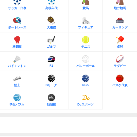
サッカー代表
高校年代
競馬
地方競馬
ボートレース
大相撲
フィギュア
カーリング
格闘技
ゴルフ
テニス
卓球
F1
バドミントン
バレーボール
ラグビー
NBA
陸上
Bリーグ
バスケ代表
学生バスケ
他競技
Doスポーツ