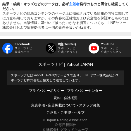
結果・成績・オッズなどのデータは、必ず
主催者
発行のものと照合し確認してく
ださい。
スポーツナビの競馬コンテンツのページ上に掲載されている情報の内容に関して
は万全を期しておりますが、その内容の正確性および安全性を保証するものでは
ありません。当該情報に基づいて被ったいかなる損害についても、LINEヤフー
株式会社および情報提供者は一切の責任を負いかねます。
Facebook
X(旧Twitter)
YouTube
スポーツナビ
スポーツナビ
スポーツナビ
公式ページ
公式アカウント
公式チャンネル
スポーツナビ
Yahoo! JAPAN
スポーツナビはYahoo! JAPANのサービスであり、LINEヤフー株式会社がス
ポーツナビ株式会社と協力して運営しています。
プライバシーポリシー
プライバシーセンター
規約
会社概要
免責事項
広告掲載について
スタッフ募集
ご意見・ご要望
ヘルプ
© Japan Racing Association.
© 毎日新聞社
© 株式会社グラッドキューブ