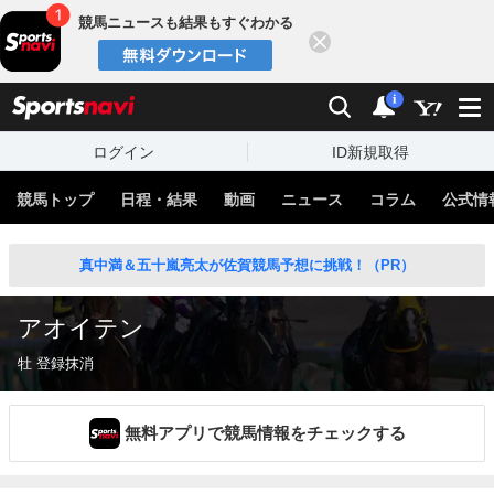
競馬ニュースも結果もすぐわかる
閉じる
スポーツナビ
検索
通知
i
ログイン
ID新規取得
競馬トップ
日程・結果
動画
ニュース
コラム
公式情
真中満＆五十嵐亮太が佐賀競馬予想に挑戦！（PR）
アオイテン
牡 登録抹消
無料アプリで競馬情報をチェックする