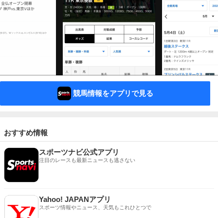
競馬情報をアプリで見る
おすすめ情報
スポーツナビ公式アプリ
注目のレースも最新ニュースも逃さない
Yahoo! JAPANアプリ
スポーツ情報やニュース、天気もこれひとつで