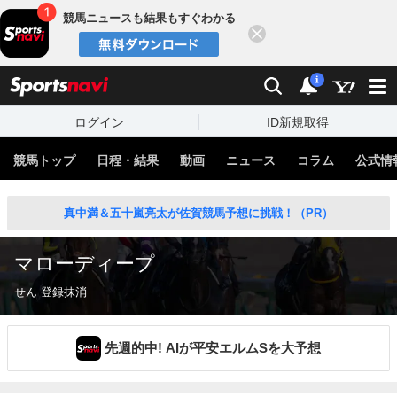
競馬ニュースも結果もすぐわかる
閉じる
スポーツナビ
検索
通知
i
ログイン
ID新規取得
競馬トップ
日程・結果
動画
ニュース
コラム
公式情
真中満＆五十嵐亮太が佐賀競馬予想に挑戦！（PR）
マローディープ
せん 登録抹消
先週的中! AIが平安エルムSを大予想