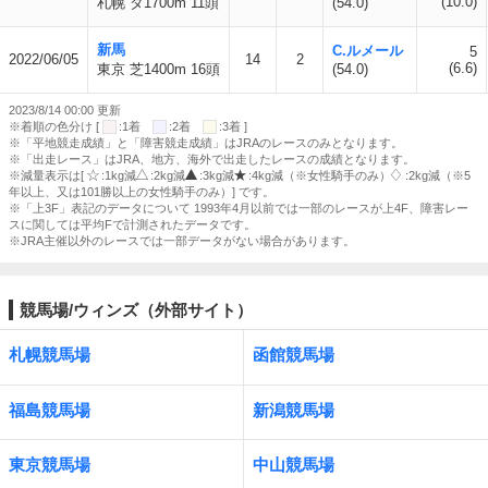
(10.0)
札幌 ダ1700m 11頭
(54.0)
新馬
C.ルメール
5
2022/06/05
14
2
(6.6)
東京 芝1400m 16頭
(54.0)
2023/8/14 00:00 更新
※着順の色分け [
:1着
:2着
:3着 ]
※「平地競走成績」と「障害競走成績」はJRAのレースのみとなります。
※「出走レース」はJRA、地方、海外で出走したレースの成績となります。
※減量表示は[
:1kg減
:2kg減
:3kg減
:4kg減（※女性騎手のみ）
:2kg減（※5
年以上、又は101勝以上の女性騎手のみ）] です。
※「上3F」表記のデータについて 1993年4月以前では一部のレースが上4F、障害レー
スに関しては平均Fで計測されたデータです。
※JRA主催以外のレースでは一部データがない場合があります。
競馬場/ウィンズ（外部サイト）
札幌競馬場
函館競馬場
福島競馬場
新潟競馬場
東京競馬場
中山競馬場