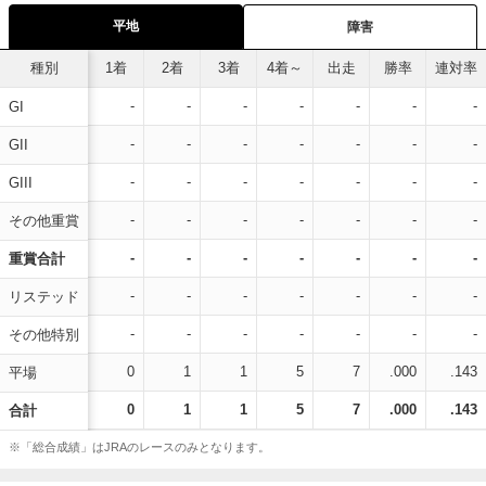
平地
障害
種別
1着
2着
3着
4着～
出走
勝率
連対率
-
-
-
-
-
-
-
GI
-
-
-
-
-
-
-
GII
-
-
-
-
-
-
-
GIII
-
-
-
-
-
-
-
その他重賞
-
-
-
-
-
-
-
重賞合計
-
-
-
-
-
-
-
リステッド
-
-
-
-
-
-
-
その他特別
0
1
1
5
7
.000
.143
平場
0
1
1
5
7
.000
.143
合計
※「総合成績」はJRAのレースのみとなります。