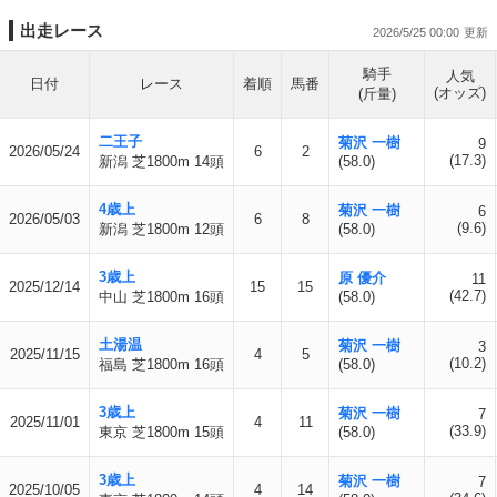
出走レース
2026/5/25 00:00
騎手
人気
日付
レース
着順
馬番
(オッズ)
(斤量)
二王子
菊沢 一樹
9
2026/05/24
6
2
(17.3)
新潟 芝1800m 14頭
(58.0)
4歳上
菊沢 一樹
6
2026/05/03
6
8
(9.6)
新潟 芝1800m 12頭
(58.0)
3歳上
原 優介
11
2025/12/14
15
15
(42.7)
中山 芝1800m 16頭
(58.0)
土湯温
菊沢 一樹
3
2025/11/15
4
5
(10.2)
福島 芝1800m 16頭
(58.0)
3歳上
菊沢 一樹
7
2025/11/01
4
11
(33.9)
東京 芝1800m 15頭
(58.0)
3歳上
菊沢 一樹
7
2025/10/05
4
14