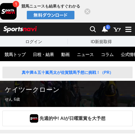
競馬ニュースも結果もすぐわかる
閉じる
スポーツナビ
検索
通知
i
ログイン
ID新規取得
競馬トップ
日程・結果
動画
ニュース
コラム
公式情
真中満＆五十嵐亮太が佐賀競馬予想に挑戦！（PR）
ケイツークローン
せん 6歳
先週的中! AIが日曜重賞を大予想