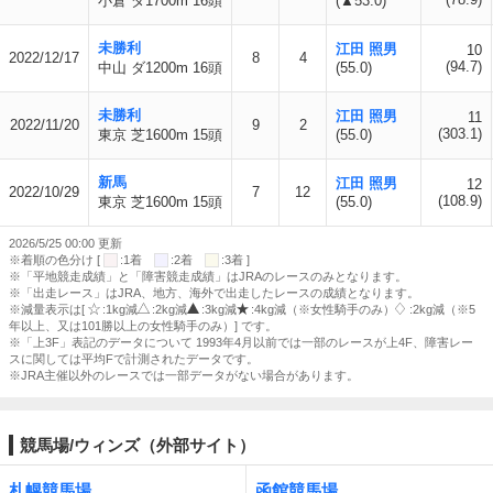
小倉 ダ1700m 16頭
(▲53.0)
未勝利
江田 照男
10
2022/12/17
8
4
(94.7)
中山 ダ1200m 16頭
(55.0)
未勝利
江田 照男
11
2022/11/20
9
2
(303.1)
東京 芝1600m 15頭
(55.0)
新馬
江田 照男
12
2022/10/29
7
12
(108.9)
東京 芝1600m 15頭
(55.0)
2026/5/25 00:00 更新
※着順の色分け [
:1着
:2着
:3着 ]
※「平地競走成績」と「障害競走成績」はJRAのレースのみとなります。
※「出走レース」はJRA、地方、海外で出走したレースの成績となります。
※減量表示は[
:1kg減
:2kg減
:3kg減
:4kg減（※女性騎手のみ）
:2kg減（※5
年以上、又は101勝以上の女性騎手のみ）] です。
※「上3F」表記のデータについて 1993年4月以前では一部のレースが上4F、障害レー
スに関しては平均Fで計測されたデータです。
※JRA主催以外のレースでは一部データがない場合があります。
競馬場/ウィンズ（外部サイト）
札幌競馬場
函館競馬場