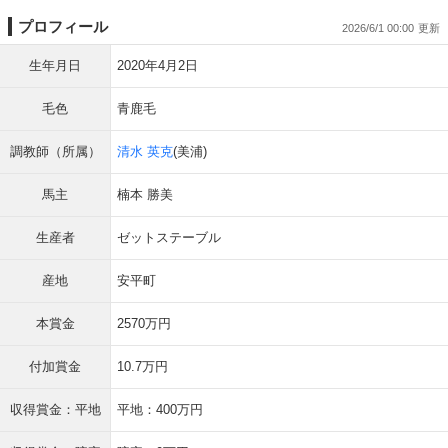
プロフィール
2026/6/1 00:00
生年月日
2020年4月2日
毛色
青鹿毛
調教師（所属）
清水 英克
(美浦)
馬主
楠本 勝美
生産者
ゼットステーブル
産地
安平町
本賞金
2570万円
付加賞金
10.7万円
収得賞金：平地
平地：400万円