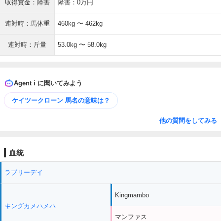
収得賞金：障害
障害：0万円
連対時：馬体重
460kg 〜 462kg
連対時：斤量
53.0kg 〜 58.0kg
Agent i に聞いてみよう
ケイツークローン 馬名の意味は？
他の質問をしてみる
血統
ラブリーデイ
Kingmambo
キングカメハメハ
マンファス