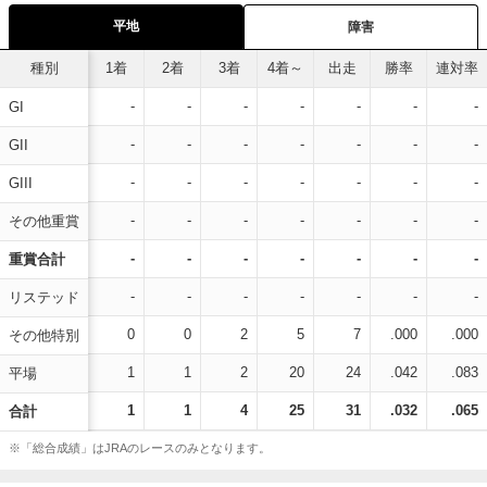
平地
障害
種別
1着
2着
3着
4着～
出走
勝率
連対率
-
-
-
-
-
-
-
GI
-
-
-
-
-
-
-
GII
-
-
-
-
-
-
-
GIII
-
-
-
-
-
-
-
その他重賞
-
-
-
-
-
-
-
重賞合計
-
-
-
-
-
-
-
リステッド
0
0
2
5
7
.000
.000
その他特別
1
1
2
20
24
.042
.083
平場
1
1
4
25
31
.032
.065
合計
※「総合成績」はJRAのレースのみとなります。