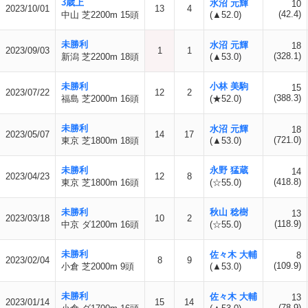
3歳上
水沼 元輝
10
2023/10/01
13
4
(42.4)
中山 芝2200m 15頭
(▲52.0)
未勝利
水沼 元輝
18
2023/09/03
1
1
(328.1)
新潟 芝2200m 18頭
(▲53.0)
未勝利
小林 美駒
15
2023/07/22
12
2
(388.3)
福島 芝2000m 16頭
(★52.0)
未勝利
水沼 元輝
18
2023/05/07
14
17
(721.0)
東京 芝1800m 18頭
(▲53.0)
未勝利
永野 猛蔵
14
2023/04/23
12
8
(418.8)
東京 芝1800m 16頭
(☆55.0)
未勝利
秋山 稔樹
13
2023/03/18
10
2
(118.9)
中京 ダ1200m 16頭
(☆55.0)
未勝利
佐々木 大輔
8
2023/02/04
8
9
(109.9)
小倉 芝2000m 9頭
(▲53.0)
未勝利
佐々木 大輔
13
2023/01/14
15
14
(78.9)