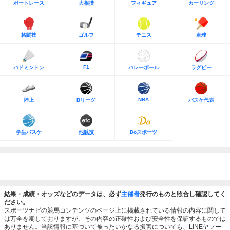
ボートレース
大相撲
フィギュア
カーリング
格闘技
ゴルフ
テニス
卓球
F1
バドミントン
バレーボール
ラグビー
NBA
陸上
Bリーグ
バスケ代表
学生バスケ
他競技
Doスポーツ
結果・成績・オッズなどのデータは、必ず
主催者
発行のものと照合し確認してく
ださい。
スポーツナビの競馬コンテンツのページ上に掲載されている情報の内容に関して
は万全を期しておりますが、その内容の正確性および安全性を保証するものでは
ありません。当該情報に基づいて被ったいかなる損害についても、LINEヤフー