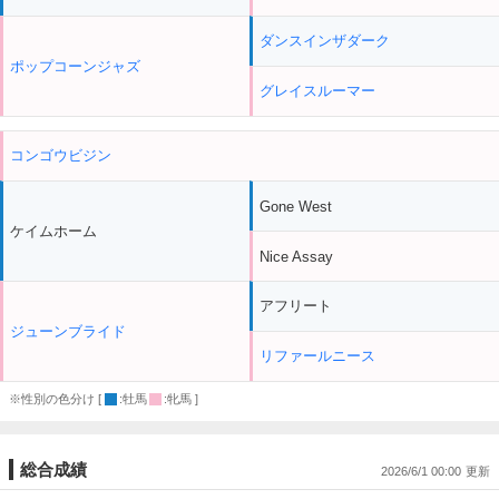
ダンスインザダーク
ポップコーンジャズ
グレイスルーマー
コンゴウビジン
Gone West
ケイムホーム
Nice Assay
アフリート
ジューンブライド
リファールニース
※性別の色分け [
:牡馬
:牝馬 ]
総合成績
2026/6/1 00:00