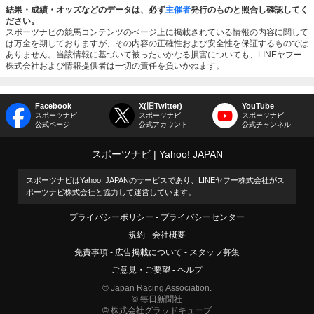
結果・成績・オッズなどのデータは、必ず
主催者
発行のものと照合し確認してく
ださい。
スポーツナビの競馬コンテンツのページ上に掲載されている情報の内容に関して
は万全を期しておりますが、その内容の正確性および安全性を保証するものでは
ありません。当該情報に基づいて被ったいかなる損害についても、LINEヤフー
株式会社および情報提供者は一切の責任を負いかねます。
Facebook
X(旧Twitter)
YouTube
スポーツナビ
スポーツナビ
スポーツナビ
公式ページ
公式アカウント
公式チャンネル
スポーツナビ
Yahoo! JAPAN
スポーツナビはYahoo! JAPANのサービスであり、LINEヤフー株式会社がス
ポーツナビ株式会社と協力して運営しています。
プライバシーポリシー
プライバシーセンター
規約
会社概要
免責事項
広告掲載について
スタッフ募集
ご意見・ご要望
ヘルプ
© Japan Racing Association.
© 毎日新聞社
© 株式会社グラッドキューブ