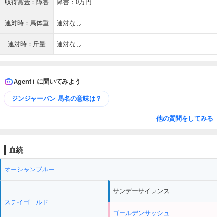
収得賞金：障害
障害：0万円
連対時：馬体重
連対なし
連対時：斤量
連対なし
Agent i に聞いてみよう
ジンジャーパン 馬名の意味は？
他の質問をしてみる
血統
オーシャンブルー
サンデーサイレンス
ステイゴールド
ゴールデンサッシュ