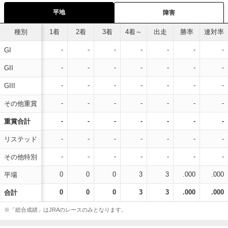
平地
障害
種別
1着
2着
3着
4着～
出走
勝率
連対率
-
-
-
-
-
-
-
GI
-
-
-
-
-
-
-
GII
-
-
-
-
-
-
-
GIII
-
-
-
-
-
-
-
その他重賞
-
-
-
-
-
-
-
重賞合計
-
-
-
-
-
-
-
リステッド
-
-
-
-
-
-
-
その他特別
0
0
0
3
3
.000
.000
平場
0
0
0
3
3
.000
.000
合計
※「総合成績」はJRAのレースのみとなります。