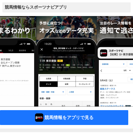
競馬情報ならスポーツナビアプリ
競馬情報をアプリで見る