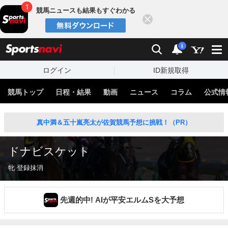
競馬ニュースも結果もすぐわかる
閉じる
スポーツナビ
検索
通知
i
ログイン
ID新規取得
競馬トップ
日程・結果
動画
ニュース
コラム
公式情
真中満＆五十嵐亮太が佐賀競馬予想に挑戦！（PR）
ドナビスケット
牝 登録抹消
先週的中! AIが平安エルムSを大予想