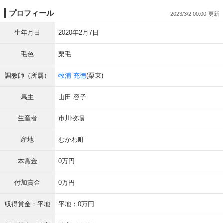
プロフィール
2023/3/2 00:00
生年月日
2020年2月7日
毛色
栗毛
調教師（所属）
牧浦 充徳
(栗東)
馬主
山田 容子
生産者
市川牧場
産地
むかわ町
本賞金
0万円
付加賞金
0万円
収得賞金：平地
平地：0万円