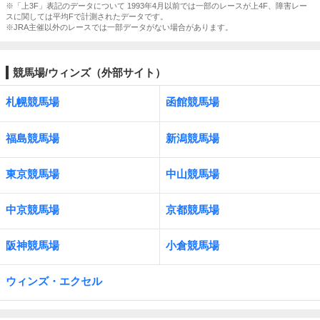
※「上3F」表記のデータについて 1993年4月以前では一部のレースが上4F、障害レー
スに関しては平均Fで計測されたデータです。
※JRA主催以外のレースでは一部データがない場合があります。
競馬場/ウィンズ（外部サイト）
札幌競馬場
函館競馬場
福島競馬場
新潟競馬場
東京競馬場
中山競馬場
中京競馬場
京都競馬場
阪神競馬場
小倉競馬場
ウィンズ・エクセル