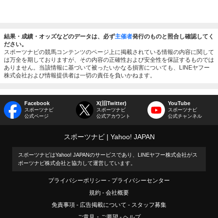
結果・成績・オッズなどのデータは、必ず
主催者
発行のものと照合し確認してく
ださい。
スポーツナビの競馬コンテンツのページ上に掲載されている情報の内容に関して
は万全を期しておりますが、その内容の正確性および安全性を保証するものでは
ありません。当該情報に基づいて被ったいかなる損害についても、LINEヤフー
株式会社および情報提供者は一切の責任を負いかねます。
Facebook
X(旧Twitter)
YouTube
スポーツナビ
スポーツナビ
スポーツナビ
公式ページ
公式アカウント
公式チャンネル
スポーツナビ
Yahoo! JAPAN
スポーツナビはYahoo! JAPANのサービスであり、LINEヤフー株式会社がス
ポーツナビ株式会社と協力して運営しています。
プライバシーポリシー
プライバシーセンター
規約
会社概要
免責事項
広告掲載について
スタッフ募集
ご意見・ご要望
ヘルプ