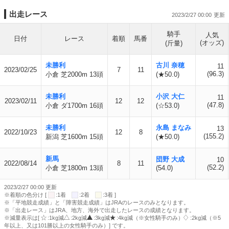
出走レース
2023/2/27 00:00
騎手
人気
日付
レース
着順
馬番
(オッズ)
(斤量)
未勝利
古川 奈穂
11
2023/02/25
7
11
(96.3)
小倉 芝2000m 13頭
(★50.0)
未勝利
小沢 大仁
11
2023/02/11
12
12
(47.8)
小倉 ダ1700m 16頭
(☆53.0)
未勝利
永島 まなみ
13
2022/10/23
12
8
(155.2)
新潟 芝1600m 15頭
(★50.0)
新馬
団野 大成
10
2022/08/14
8
11
(52.2)
小倉 芝1800m 13頭
(54.0)
2023/2/27 00:00 更新
※着順の色分け [
:1着
:2着
:3着 ]
※「平地競走成績」と「障害競走成績」はJRAのレースのみとなります。
※「出走レース」はJRA、地方、海外で出走したレースの成績となります。
※減量表示は[
:1kg減
:2kg減
:3kg減
:4kg減（※女性騎手のみ）
:2kg減（※5
年以上、又は101勝以上の女性騎手のみ）] です。