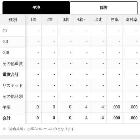
平地
障害
種別
1着
2着
3着
4着～
出走
勝率
連対率
-
-
-
-
-
-
-
GI
-
-
-
-
-
-
-
GII
-
-
-
-
-
-
-
GIII
-
-
-
-
-
-
-
その他重賞
-
-
-
-
-
-
-
重賞合計
-
-
-
-
-
-
-
リステッド
-
-
-
-
-
-
-
その他特別
0
0
0
4
4
.000
.000
平場
0
0
0
4
4
.000
.000
合計
※「総合成績」はJRAのレースのみとなります。