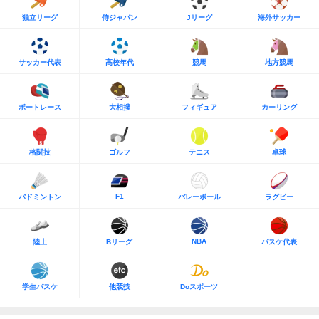
独立リーグ
侍ジャパン
Jリーグ
海外サッカー
サッカー代表
高校年代
競馬
地方競馬
ボートレース
大相撲
フィギュア
カーリング
格闘技
ゴルフ
テニス
卓球
F1
バドミントン
バレーボール
ラグビー
NBA
陸上
Bリーグ
バスケ代表
学生バスケ
他競技
Doスポーツ