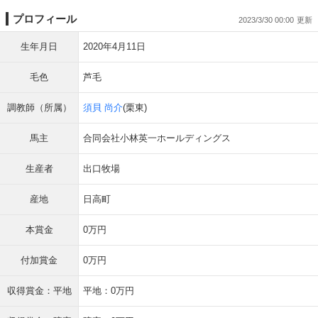
プロフィール
2023/3/30 00:00
生年月日
2020年4月11日
毛色
芦毛
調教師（所属）
須貝 尚介
(栗東)
馬主
合同会社小林英一ホールディングス
生産者
出口牧場
産地
日高町
本賞金
0万円
付加賞金
0万円
収得賞金：平地
平地：0万円