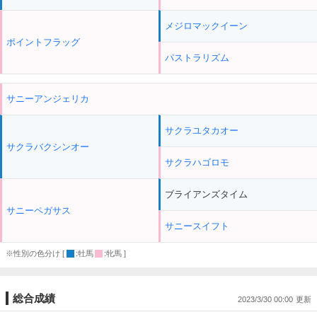
メジロマックイーン
ポイントフラッグ
パストラリズム
サニーアンジェリカ
サクラユタカオー
サクラバクシンオー
サクラハゴロモ
ブライアンズタイム
サニーペガサス
サニースイフト
※性別の色分け [
:牡馬
:牝馬 ]
総合成績
2023/3/30 00:00