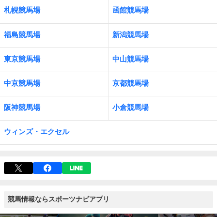
札幌競馬場
函館競馬場
福島競馬場
新潟競馬場
東京競馬場
中山競馬場
中京競馬場
京都競馬場
阪神競馬場
小倉競馬場
ウィンズ・エクセル
競馬情報ならスポーツナビアプリ