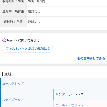
収得賞金：障害
障害：0万円
連対時：馬体重
連対なし
連対時：斤量
連対なし
Agent i に聞いてみよう
ファストバック 馬名の意味は？
他の質問をしてみる
血統
ゴールドシップ
サンデーサイレンス
ステイゴールド
ゴールデンサッシュ