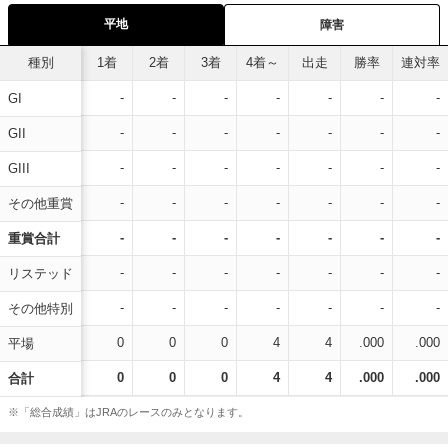
平地
障害
種別
1着
2着
3着
4着～
出走
勝率
連対率
-
-
-
-
-
-
-
GI
-
-
-
-
-
-
-
GII
-
-
-
-
-
-
-
GIII
-
-
-
-
-
-
-
その他重賞
-
-
-
-
-
-
-
重賞合計
-
-
-
-
-
-
-
リステッド
-
-
-
-
-
-
-
その他特別
0
0
0
4
4
.000
.000
平場
0
0
0
4
4
.000
.000
合計
※「総合成績」はJRAのレースのみとなります。