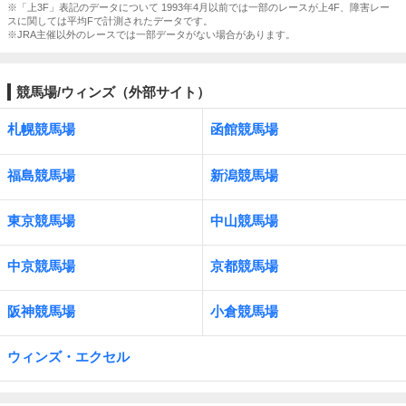
※「上3F」表記のデータについて 1993年4月以前では一部のレースが上4F、障害レー
スに関しては平均Fで計測されたデータです。
※JRA主催以外のレースでは一部データがない場合があります。
競馬場/ウィンズ（外部サイト）
札幌競馬場
函館競馬場
福島競馬場
新潟競馬場
東京競馬場
中山競馬場
中京競馬場
京都競馬場
阪神競馬場
小倉競馬場
ウィンズ・エクセル