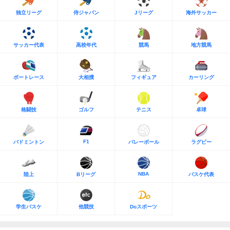
独立リーグ
侍ジャパン
Jリーグ
海外サッカー
サッカー代表
高校年代
競馬
地方競馬
ボートレース
大相撲
フィギュア
カーリング
格闘技
ゴルフ
テニス
卓球
F1
バドミントン
バレーボール
ラグビー
NBA
陸上
Bリーグ
バスケ代表
学生バスケ
他競技
Doスポーツ