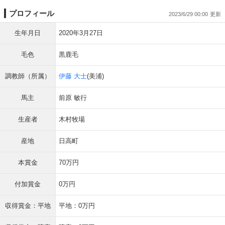
プロフィール
2023/6/29 00:00
生年月日
2020年3月27日
毛色
黒鹿毛
調教師（所属）
伊藤 大士
(美浦)
馬主
前原 敏行
生産者
木村牧場
産地
日高町
本賞金
70万円
付加賞金
0万円
収得賞金：平地
平地：0万円