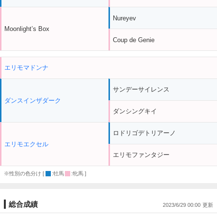
Nureyev
Moonlight’s Box
Coup de Genie
エリモマドンナ
サンデーサイレンス
ダンスインザダーク
ダンシングキイ
ロドリゴデトリアーノ
エリモエクセル
エリモファンタジー
※性別の色分け [
:牡馬
:牝馬 ]
総合成績
2023/6/29 00:00