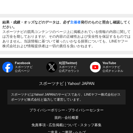
結果・成績・オッズなどのデータは、必ず
主催者
発行のものと照合し確認してく
ださい。
スポーツナビの競馬コンテンツのページ上に掲載されている情報の内容に関して
は万全を期しておりますが、その内容の正確性および安全性を保証するものでは
ありません。当該情報に基づいて被ったいかなる損害についても、LINEヤフー
株式会社および情報提供者は一切の責任を負いかねます。
Facebook
X(旧Twitter)
YouTube
スポーツナビ
スポーツナビ
スポーツナビ
公式ページ
公式アカウント
公式チャンネル
スポーツナビ
Yahoo! JAPAN
スポーツナビはYahoo! JAPANのサービスであり、LINEヤフー株式会社がス
ポーツナビ株式会社と協力して運営しています。
プライバシーポリシー
プライバシーセンター
規約
会社概要
免責事項
広告掲載について
スタッフ募集
ご意見・ご要望
ヘルプ