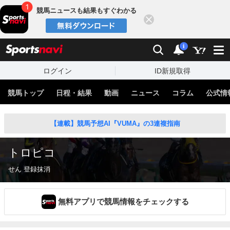
競馬ニュースも結果もすぐわかる
閉じる
スポーツナビ
検索
通知
i
ログイン
ID新規取得
競馬トップ
日程・結果
動画
ニュース
コラム
公式情
【連載】競馬予想AI『VUMA』の3連複指南
トロピコ
せん 登録抹消
無料アプリで競馬情報をチェックする