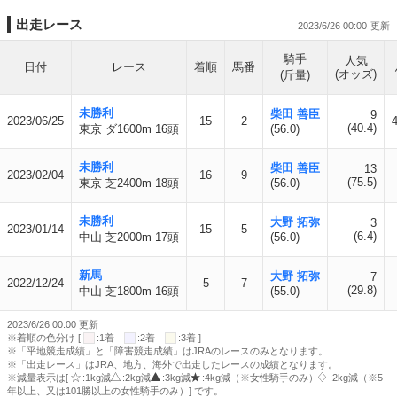
出走レース
2023/6/26 00:00
騎手
人気
日付
レース
着順
馬番
(オッズ)
(斤量)
未勝利
柴田 善臣
9
2023/06/25
15
2
4
(40.4)
東京 ダ1600m 16頭
(56.0)
未勝利
柴田 善臣
13
2023/02/04
16
9
(75.5)
東京 芝2400m 18頭
(56.0)
未勝利
大野 拓弥
3
2023/01/14
15
5
(6.4)
中山 芝2000m 17頭
(56.0)
新馬
大野 拓弥
7
2022/12/24
5
7
(29.8)
中山 芝1800m 16頭
(55.0)
2023/6/26 00:00 更新
※着順の色分け [
:1着
:2着
:3着 ]
※「平地競走成績」と「障害競走成績」はJRAのレースのみとなります。
※「出走レース」はJRA、地方、海外で出走したレースの成績となります。
※減量表示は[
:1kg減
:2kg減
:3kg減
:4kg減（※女性騎手のみ）
:2kg減（※5
年以上、又は101勝以上の女性騎手のみ）] です。