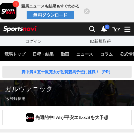
競馬ニュースも結果もすぐわかる
閉じる
スポーツナビ
検索
通知
i
ログイン
ID新規取得
競馬トップ
日程・結果
動画
ニュース
コラム
公式情
真中満＆五十嵐亮太が佐賀競馬予想に挑戦！（PR）
ガルヴァニック
牝 登録抹消
先週的中! AIが平安エルムSを大予想