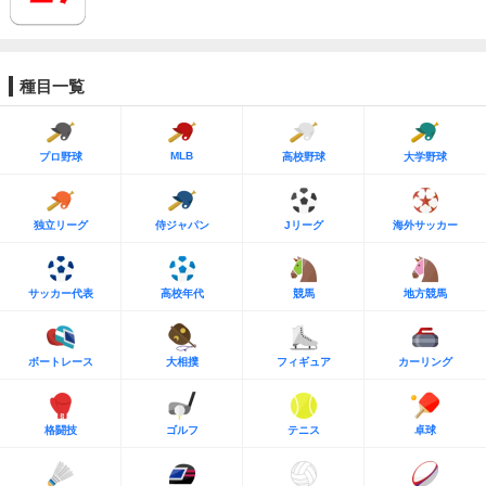
種目一覧
MLB
プロ野球
高校野球
大学野球
独立リーグ
侍ジャパン
Jリーグ
海外サッカー
サッカー代表
高校年代
競馬
地方競馬
ボートレース
大相撲
フィギュア
カーリング
格闘技
ゴルフ
テニス
卓球