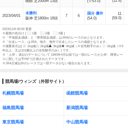
(11.5)
函館 芝2000m 13頭
(☆53.0)
未勝利
国分 優作
11
2023/04/01
7
6
(59.0)
阪神 芝1800m 18頭
(54.0)
2023/11/6 00:00 更新
※着順の色分け [
:1着
:2着
:3着 ]
※「平地競走成績」と「障害競走成績」はJRAのレースのみとなります。
※「出走レース」はJRA、地方、海外で出走したレースの成績となります。
※減量表示は[
:1kg減
:2kg減
:3kg減
:4kg減（※女性騎手のみ）
:2kg減（※5
年以上、又は101勝以上の女性騎手のみ）] です。
※「上3F」表記のデータについて 1993年4月以前では一部のレースが上4F、障害レー
スに関しては平均Fで計測されたデータです。
※JRA主催以外のレースでは一部データがない場合があります。
競馬場/ウィンズ（外部サイト）
札幌競馬場
函館競馬場
福島競馬場
新潟競馬場
東京競馬場
中山競馬場