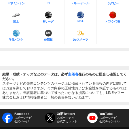
F1
バドミントン
バレーボール
ラグビー
NBA
陸上
Bリーグ
バスケ代表
学生バスケ
他競技
Doスポーツ
結果・成績・オッズなどのデータは、必ず
主催者
発行のものと照合し確認してく
ださい。
スポーツナビの競馬コンテンツのページ上に掲載されている情報の内容に関して
は万全を期しておりますが、その内容の正確性および安全性を保証するものでは
ありません。当該情報に基づいて被ったいかなる損害についても、LINEヤフー
株式会社および情報提供者は一切の責任を負いかねます。
Facebook
X(旧Twitter)
YouTube
スポーツナビ
スポーツナビ
スポーツナビ
公式ページ
公式アカウント
公式チャンネル