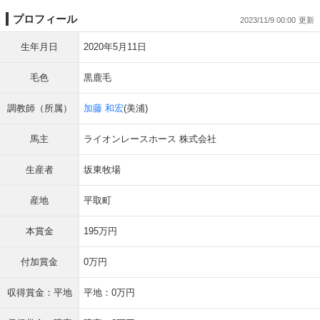
プロフィール
2023/11/9 00:00
生年月日
2020年5月11日
毛色
黒鹿毛
調教師（所属）
加藤 和宏
(美浦)
馬主
ライオンレースホース 株式会社
生産者
坂東牧場
産地
平取町
本賞金
195万円
付加賞金
0万円
収得賞金：平地
平地：0万円