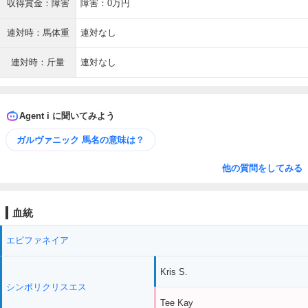
収得賞金：障害
障害：0万円
連対時：馬体重
連対なし
連対時：斤量
連対なし
Agent i に聞いてみよう
ガルヴァニック 馬名の意味は？
他の質問をしてみる
血統
エピファネイア
Kris S.
シンボリクリスエス
Tee Kay