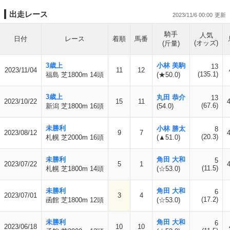
出走レース
2023/11/6 00:00
騎手
人気
日付
レース
着順
馬番
(オッズ)
(斤量)
3歳上
小林 美駒
13
2023/11/04
11
12
(135.1)
福島 芝1800m 14頭
(★50.0)
3歳上
丸田 恭介
13
2023/10/22
15
11
(67.6)
新潟 芝1800m 16頭
(54.0)
未勝利
小林 勝太
8
2023/08/12
9
7
(20.3)
札幌 芝2000m 16頭
(▲51.0)
未勝利
角田 大和
5
2023/07/22
5
1
(11.5)
札幌 芝1800m 14頭
(☆53.0)
未勝利
角田 大和
6
2023/07/01
3
4
(17.2)
函館 芝1800m 12頭
(☆53.0)
未勝利
角田 大和
6
2023/06/18
10
10