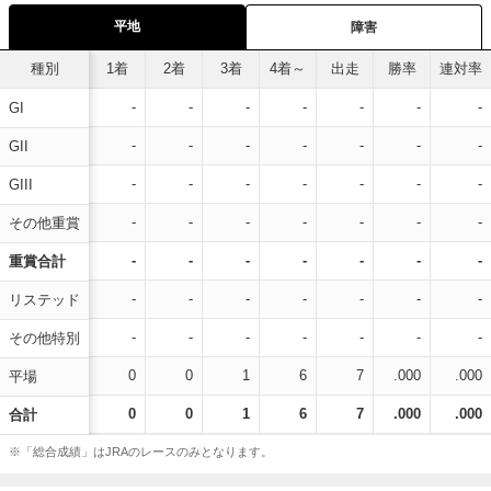
平地
障害
種別
1着
2着
3着
4着～
出走
勝率
連対率
-
-
-
-
-
-
-
GI
-
-
-
-
-
-
-
GII
-
-
-
-
-
-
-
GIII
-
-
-
-
-
-
-
その他重賞
-
-
-
-
-
-
-
重賞合計
-
-
-
-
-
-
-
リステッド
-
-
-
-
-
-
-
その他特別
0
0
1
6
7
.000
.000
平場
0
0
1
6
7
.000
.000
合計
※「総合成績」はJRAのレースのみとなります。