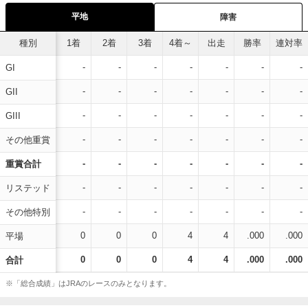
平地
障害
種別
1着
2着
3着
4着～
出走
勝率
連対率
-
-
-
-
-
-
-
GI
-
-
-
-
-
-
-
GII
-
-
-
-
-
-
-
GIII
-
-
-
-
-
-
-
その他重賞
-
-
-
-
-
-
-
重賞合計
-
-
-
-
-
-
-
リステッド
-
-
-
-
-
-
-
その他特別
0
0
0
4
4
.000
.000
平場
0
0
0
4
4
.000
.000
合計
※「総合成績」はJRAのレースのみとなります。