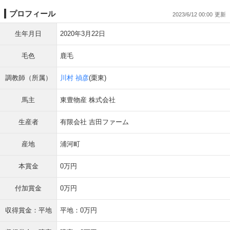
プロフィール
2023/6/12 00:00
生年月日
2020年3月22日
毛色
鹿毛
調教師（所属）
川村 禎彦
(栗東)
馬主
東豊物産 株式会社
生産者
有限会社 吉田ファーム
産地
浦河町
本賞金
0万円
付加賞金
0万円
収得賞金：平地
平地：0万円