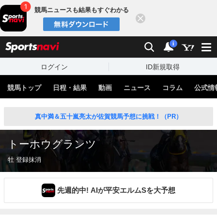
競馬ニュースも結果もすぐわかる
閉じる
スポーツナビ
検索
通知
i
ログイン
ID新規取得
競馬トップ
日程・結果
動画
ニュース
コラム
公式情
真中満＆五十嵐亮太が佐賀競馬予想に挑戦！（PR）
トーホウグランツ
牡 登録抹消
先週的中! AIが平安エルムSを大予想