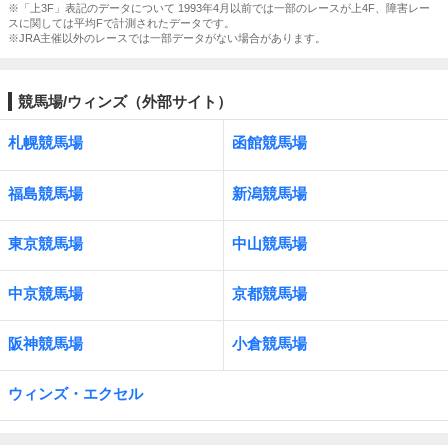
※「上3F」表記のデータについて 1993年4月以前では一部のレースが上4F、障害レー
スに関しては平均Fで計測されたデータです。
※JRA主催以外のレースでは一部データがない場合があります。
競馬場/ウィンズ（外部サイト）
札幌競馬場
函館競馬場
福島競馬場
新潟競馬場
東京競馬場
中山競馬場
中京競馬場
京都競馬場
阪神競馬場
小倉競馬場
ウィンズ・エクセル