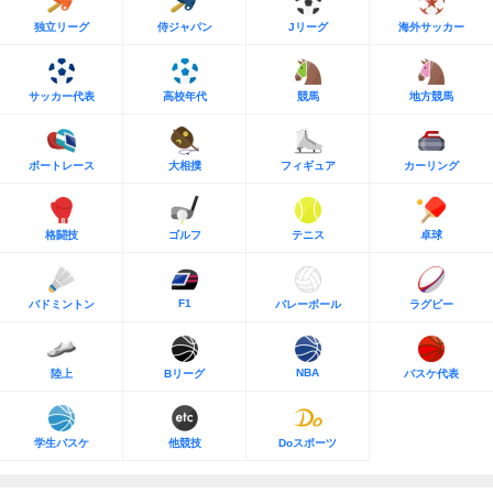
独立リーグ
侍ジャパン
Jリーグ
海外サッカー
サッカー代表
高校年代
競馬
地方競馬
ボートレース
大相撲
フィギュア
カーリング
格闘技
ゴルフ
テニス
卓球
F1
バドミントン
バレーボール
ラグビー
NBA
陸上
Bリーグ
バスケ代表
学生バスケ
他競技
Doスポーツ