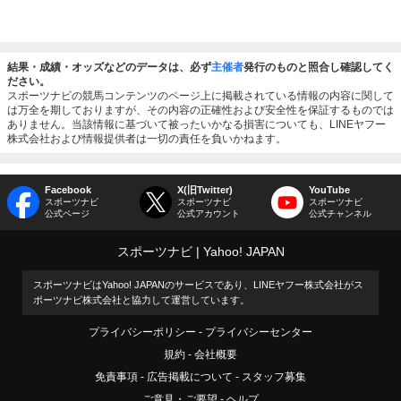
結果・成績・オッズなどのデータは、必ず
主催者
発行のものと照合し確認してく
ださい。
スポーツナビの競馬コンテンツのページ上に掲載されている情報の内容に関して
は万全を期しておりますが、その内容の正確性および安全性を保証するものでは
ありません。当該情報に基づいて被ったいかなる損害についても、LINEヤフー
株式会社および情報提供者は一切の責任を負いかねます。
Facebook
X(旧Twitter)
YouTube
スポーツナビ
スポーツナビ
スポーツナビ
公式ページ
公式アカウント
公式チャンネル
スポーツナビ
Yahoo! JAPAN
スポーツナビはYahoo! JAPANのサービスであり、LINEヤフー株式会社がス
ポーツナビ株式会社と協力して運営しています。
プライバシーポリシー
プライバシーセンター
規約
会社概要
免責事項
広告掲載について
スタッフ募集
ご意見・ご要望
ヘルプ