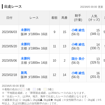
出走レース
2023/6/5 00:00
騎手
人気
日付
レース
着順
馬番
(オッズ)
(斤量)
未勝利
小崎 綾也
15
2023/06/03
9
15
(349.1)
阪神 ダ1800m 16頭
(56.0)
未勝利
小崎 綾也
14
2023/05/20
11
13
(330.7)
京都 ダ1900m 16頭
(56.0)
未勝利
国分 恭介
13
2023/05/06
10
2
(329.5)
京都 ダ1800m 14頭
(56.0)
新馬
小崎 綾也
16
2023/02/18
12
14
(201.0)
阪神 ダ1800m 16頭
(56.0)
2023/6/5 00:00 更新
※着順の色分け [
:1着
:2着
:3着 ]
※「平地競走成績」と「障害競走成績」はJRAのレースのみとなります。
※「出走レース」はJRA、地方、海外で出走したレースの成績となります。
※減量表示は[
:1kg減
:2kg減
:3kg減
:4kg減（※女性騎手のみ）
:2kg減（※5
年以上、又は101勝以上の女性騎手のみ）] です。