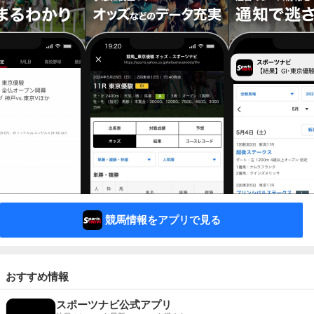
競馬情報をアプリで見る
おすすめ情報
スポーツナビ公式アプリ