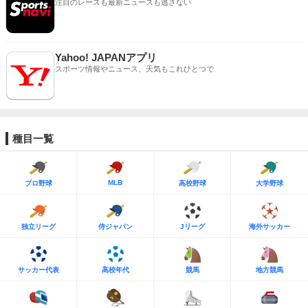
注目のレースも最新ニュースも逃さない
Yahoo! JAPANアプリ
スポーツ情報やニュース、天気もこれひとつで
種目一覧
MLB
プロ野球
高校野球
大学野球
独立リーグ
侍ジャパン
Jリーグ
海外サッカー
サッカー代表
高校年代
競馬
地方競馬