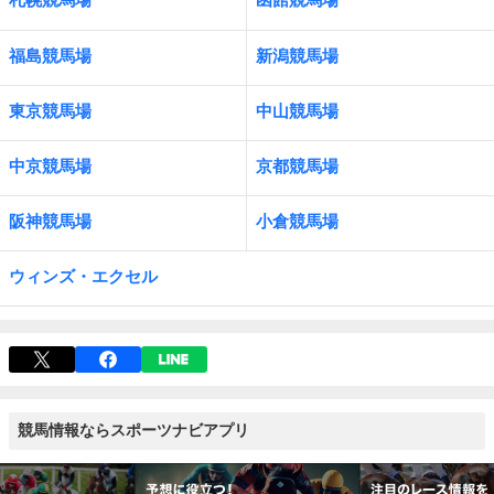
福島競馬場
新潟競馬場
東京競馬場
中山競馬場
中京競馬場
京都競馬場
阪神競馬場
小倉競馬場
ウィンズ・エクセル
競馬情報ならスポーツナビアプリ