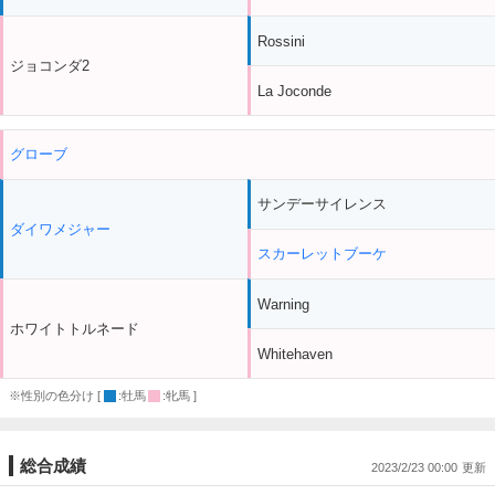
Rossini
ジョコンダ2
La Joconde
グローブ
サンデーサイレンス
ダイワメジャー
スカーレットブーケ
Warning
ホワイトトルネード
Whitehaven
※性別の色分け [
:牡馬
:牝馬 ]
総合成績
2023/2/23 00:00