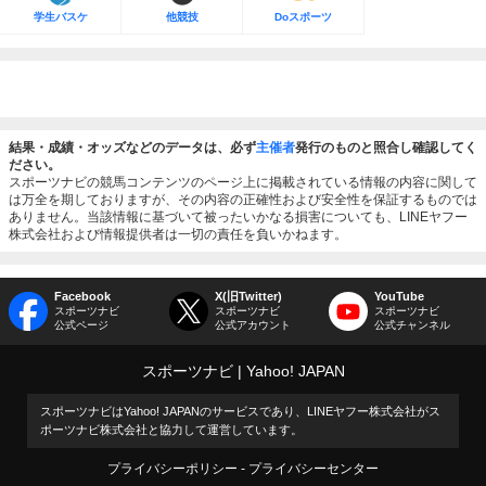
学生バスケ
他競技
Doスポーツ
結果・成績・オッズなどのデータは、必ず
主催者
発行のものと照合し確認してく
ださい。
スポーツナビの競馬コンテンツのページ上に掲載されている情報の内容に関して
は万全を期しておりますが、その内容の正確性および安全性を保証するものでは
ありません。当該情報に基づいて被ったいかなる損害についても、LINEヤフー
株式会社および情報提供者は一切の責任を負いかねます。
Facebook
X(旧Twitter)
YouTube
スポーツナビ
スポーツナビ
スポーツナビ
公式ページ
公式アカウント
公式チャンネル
スポーツナビ
Yahoo! JAPAN
スポーツナビはYahoo! JAPANのサービスであり、LINEヤフー株式会社がス
ポーツナビ株式会社と協力して運営しています。
プライバシーポリシー
プライバシーセンター