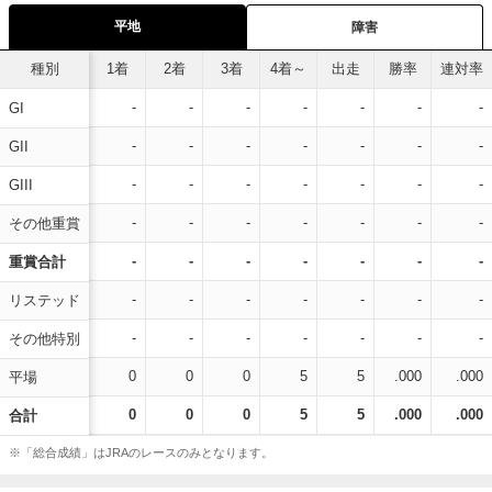
平地
障害
種別
1着
2着
3着
4着～
出走
勝率
連対率
-
-
-
-
-
-
-
GI
-
-
-
-
-
-
-
GII
-
-
-
-
-
-
-
GIII
-
-
-
-
-
-
-
その他重賞
-
-
-
-
-
-
-
重賞合計
-
-
-
-
-
-
-
リステッド
-
-
-
-
-
-
-
その他特別
0
0
0
5
5
.000
.000
平場
0
0
0
5
5
.000
.000
合計
※「総合成績」はJRAのレースのみとなります。