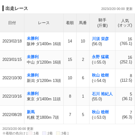
出走レース
2023/2/20 00:00
騎手
人気
日付
レース
着順
馬番
(オッズ)
(斤量)
未勝利
川須 栄彦
16
2023/02/18
14
10
(765.1)
阪神 ダ1400m 16頭
(56.0)
未勝利
永野 猛蔵
16
2023/01/15
15
2
(252.1)
中山 ダ1200m 16頭
(☆55.0)
未勝利
秋山 稔樹
8
2022/10/30
10
6
(112.5)
新潟 ダ1200m 13頭
(☆54.0)
未勝利
石川 裕紀人
5
2022/10/16
8
1
(36.1)
東京 ダ1400m 11頭
(55.0)
新馬
秋山 稔樹
7
2022/08/28
7
5
(96.3)
札幌 芝1800m 7頭
(☆53.0)
2023/2/20 00:00 更新
※着順の色分け [
:1着
:2着
:3着 ]