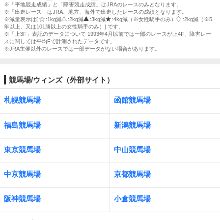
※「平地競走成績」と「障害競走成績」はJRAのレースのみとなります。
※「出走レース」はJRA、地方、海外で出走したレースの成績となります。
※減量表示は[
:1kg減
:2kg減
:3kg減
:4kg減（※女性騎手のみ）
:2kg減（※5
年以上、又は101勝以上の女性騎手のみ）] です。
※「上3F」表記のデータについて 1993年4月以前では一部のレースが上4F、障害レー
スに関しては平均Fで計測されたデータです。
※JRA主催以外のレースでは一部データがない場合があります。
競馬場/ウィンズ（外部サイト）
札幌競馬場
函館競馬場
福島競馬場
新潟競馬場
東京競馬場
中山競馬場
中京競馬場
京都競馬場
阪神競馬場
小倉競馬場