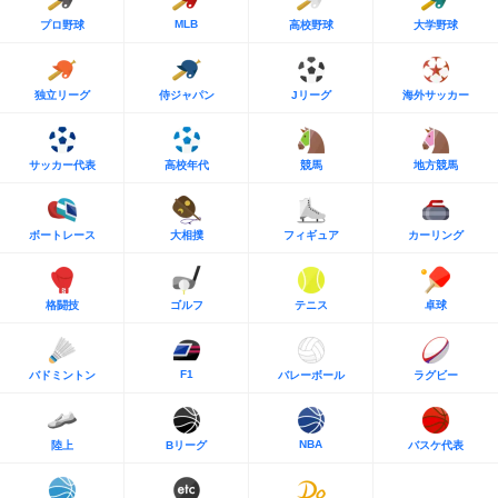
MLB
プロ野球
高校野球
大学野球
独立リーグ
侍ジャパン
Jリーグ
海外サッカー
サッカー代表
高校年代
競馬
地方競馬
ボートレース
大相撲
フィギュア
カーリング
格闘技
ゴルフ
テニス
卓球
F1
バドミントン
バレーボール
ラグビー
NBA
陸上
Bリーグ
バスケ代表