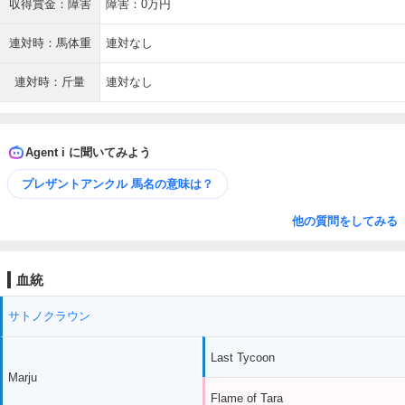
収得賞金：障害
障害：0万円
連対時：馬体重
連対なし
連対時：斤量
連対なし
Agent i に聞いてみよう
プレザントアンクル 馬名の意味は？
他の質問をしてみる
血統
サトノクラウン
Last Tycoon
Marju
Flame of Tara