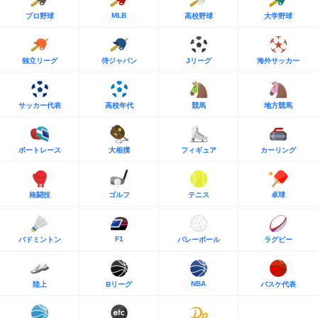
MLB
プロ野球
高校野球
大学野球
独立リーグ
侍ジャパン
Jリーグ
海外サッカー
サッカー代表
高校年代
競馬
地方競馬
ボートレース
大相撲
フィギュア
カーリング
格闘技
ゴルフ
テニス
卓球
F1
バドミントン
バレーボール
ラグビー
NBA
陸上
Bリーグ
バスケ代表