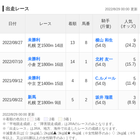
出走レース
2022/8/29 00:00
騎手
人気
日付
レース
着順
馬番
(オッズ)
(斤量)
未勝利
横山 和生
9
2022/08/27
13
8
(24.2)
札幌 芝1500m 14頭
(54.0)
未勝利
北村 友一
5
2022/07/10
14
1
(15.7)
小倉 芝1800m 16頭
(54.0)
未勝利
C.ルメール
5
2021/09/12
4
8
(11.4)
中京 芝1400m 15頭
(54.0)
新馬
坂井 瑠星
3
2021/08/22
5
2
(8.9)
札幌 芝1800m 9頭
(54.0)
2022/8/29 00:00 更新
※着順の色分け [
:1着
:2着
:3着 ]
※「平地競走成績」と「障害競走成績」はJRAのレースのみとなります。
※「出走レース」はJRA、地方、海外で出走したレースの成績となります。
※減量表示は[
:1kg減
:2kg減
:3kg減
:4kg減（※女性騎手のみ）
:2kg減（※5
年以上、又は101勝以上の女性騎手のみ）] です。