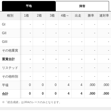
平地
障害
種別
1着
2着
3着
4着～
出走
勝率
連対率
-
-
-
-
-
-
-
GI
-
-
-
-
-
-
-
GII
-
-
-
-
-
-
-
GIII
-
-
-
-
-
-
-
その他重賞
-
-
-
-
-
-
-
重賞合計
-
-
-
-
-
-
-
リステッド
-
-
-
-
-
-
-
その他特別
0
0
0
4
4
.000
.000
平場
0
0
0
4
4
.000
.000
合計
※「総合成績」はJRAのレースのみとなります。