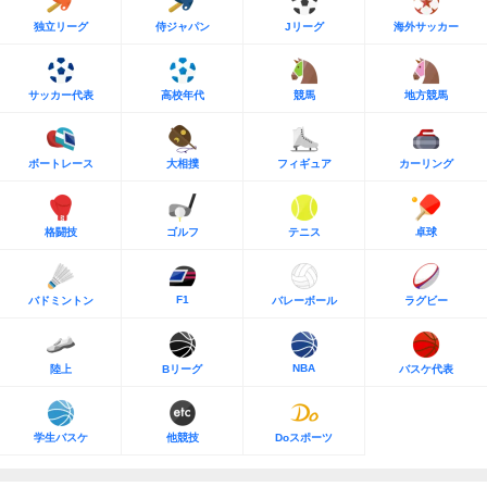
独立リーグ
侍ジャパン
Jリーグ
海外サッカー
サッカー代表
高校年代
競馬
地方競馬
ボートレース
大相撲
フィギュア
カーリング
格闘技
ゴルフ
テニス
卓球
F1
バドミントン
バレーボール
ラグビー
NBA
陸上
Bリーグ
バスケ代表
学生バスケ
他競技
Doスポーツ