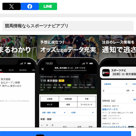
競馬情報ならスポーツナビアプリ