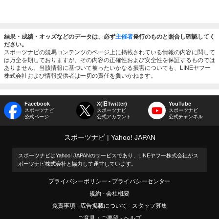
結果・成績・オッズなどのデータは、必ず
主催者
発行のものと照合し確認してく
ださい。
スポーツナビの競馬コンテンツのページ上に掲載されている情報の内容に関して
は万全を期しておりますが、その内容の正確性および安全性を保証するものでは
ありません。当該情報に基づいて被ったいかなる損害についても、LINEヤフー
株式会社および情報提供者は一切の責任を負いかねます。
Facebook
X(旧Twitter)
YouTube
スポーツナビ
スポーツナビ
スポーツナビ
公式ページ
公式アカウント
公式チャンネル
スポーツナビ
Yahoo! JAPAN
スポーツナビはYahoo! JAPANのサービスであり、LINEヤフー株式会社がス
ポーツナビ株式会社と協力して運営しています。
プライバシーポリシー
プライバシーセンター
規約
会社概要
免責事項
広告掲載について
スタッフ募集
ご意見・ご要望
ヘルプ