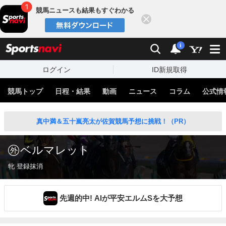
競馬ニュースも結果もすぐわかる
閉じる
スポーツナビ
検索
通知
i
ログイン
ID新規取得
競馬トップ
日程・結果
動画
ニュース
コラム
公式情
真中満＆五十嵐亮太が佐賀競馬予想に挑戦！（PR）
ベルマレット
牝 登録抹消
先週的中! AIが平安エルムSを大予想