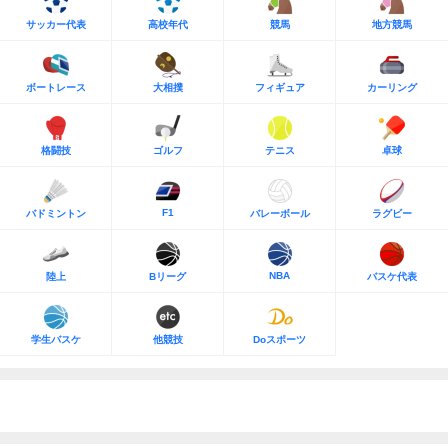
サッカー代表
高校年代
競馬
地方競馬
ボートレース
大相撲
フィギュア
カーリング
格闘技
ゴルフ
テニス
卓球
F1
バドミントン
バレーボール
ラグビー
NBA
陸上
Bリーグ
バスケ代表
学生バスケ
他競技
Doスポーツ