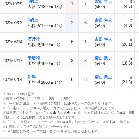
3歳上
吉田 隼人
3
2022/10/29
1
7
(4.5)
阪神 ダ1800m 13頭
(55.0)
3歳上
吉田 隼人
2
2022/09/03
2
6
(4.3)
札幌 ダ1700m 14頭
(54.0)
石狩特
吉田 隼人
6
2022/08/14
6
1
(20.1)
札幌 芝1800m 9頭
(54.0)
未勝利
横山 武史
5
2021/07/17
8
5
(18.3)
函館 芝1800m 9頭
(54.0)
新馬
横山 武史
6
2021/07/04
6
8
(21.5)
函館 芝1800m 14頭
(54.0)
2026/6/15 00:00 更新
※着順の色分け [
:1着
:2着
:3着 ]
※「平地競走成績」と「障害競走成績」はJRAのレースのみとなります。
※「出走レース」はJRA、地方、海外で出走したレースの成績となります。
※減量表示は[
:1kg減
:2kg減
:3kg減
:4kg減（※女性騎手のみ）
:2kg減（※5
年以上、又は101勝以上の女性騎手のみ）] です。
※「上3F」表記のデータについて 1993年4月以前では一部のレースが上4F、障害レー
スに関しては平均Fで計測されたデータです。
※JRA主催以外のレースでは一部データがない場合があります。