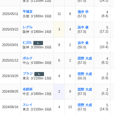
(14.2)
東京 ダ2100m 11頭
(57.0)
平城京
酒井 学
4
2025/05/11
11
8
(8.4)
京都 ダ1800m 16頭
(57.0)
レグル
浜中 俊
5
2025/03/22
3
4
(17.2)
阪神 ダ1800m 14頭
(57.0)
仁川S
浜中 俊
5
L
2025/03/01
8
2
(10.4)
阪神 ダ2000m 16頭
(55.0)
ポルク
団野 大成
4
2025/01/12
6
2
(8.1)
中山 ダ1800m 16頭
(57.0)
ブラジ
団野 大成
2
L
2024/10/20
4
6
(5.9)
東京 ダ2100m 13頭
(55.0)
名鉄杯
団野 大成
2
2024/08/25
2
9
(5.1)
中京 ダ1800m 13頭
(57.0)
スレイ
団野 大成
5
2024/06/16
4
13
(14.3)
東京 ダ2100m 16頭
(57.0)