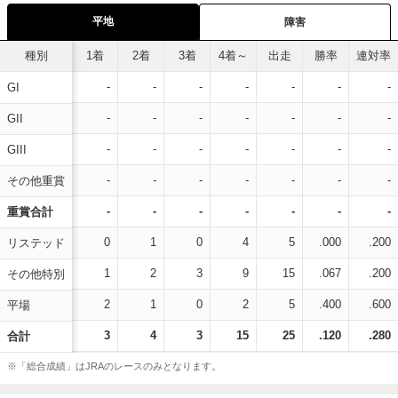
平地
障害
種別
1着
2着
3着
4着～
出走
勝率
連対率
-
-
-
-
-
-
-
GI
-
-
-
-
-
-
-
GII
-
-
-
-
-
-
-
GIII
-
-
-
-
-
-
-
その他重賞
-
-
-
-
-
-
-
重賞合計
0
1
0
4
5
.000
.200
リステッド
1
2
3
9
15
.067
.200
その他特別
2
1
0
2
5
.400
.600
平場
3
4
3
15
25
.120
.280
合計
※「総合成績」はJRAのレースのみとなります。