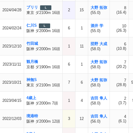
ブリリ
大野 拓弥
8
L
2024/04/28
2
15
(16.4)
東京 ダ2100m 16頭
(55.0)
仁川S
酒井 学
10
L
2024/02/24
6
1
(26.3)
阪神 ダ2000m 16頭
(55.0)
竹田城
団野 大成
6
2023/12/10
1
11
(10.8)
阪神 ダ2000m 16頭
(58.0)
観月橋
大野 拓弥
7
2023/11/11
6
1
(20.2)
京都 ダ1900m 16頭
(58.0)
神無S
大野 拓弥
7
2023/10/21
7
6
(28.8)
東京 ダ2100m 16頭
(58.0)
4歳上
吉田 隼人
2
2023/04/15
1
4
(3.7)
阪神 ダ2000m 7頭
(58.0)
境港特
吉田 隼人
4
2022/12/03
3
12
(6.1)
阪神 ダ2000m 12頭
(56.0)