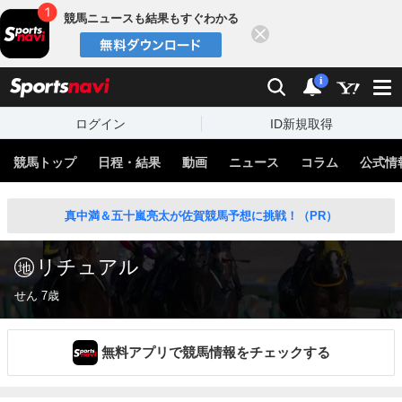
競馬ニュースも結果もすぐわかる
閉じる
スポーツナビ
検索
通知
i
ログイン
ID新規取得
競馬トップ
日程・結果
動画
ニュース
コラム
公式情
真中満＆五十嵐亮太が佐賀競馬予想に挑戦！（PR）
リチュアル
せん 7歳
無料アプリで競馬情報をチェックする