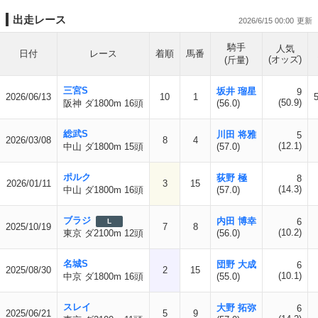
出走レース
2026/6/15 00:00
騎手
人気
日付
レース
着順
馬番
(オッズ)
(斤量)
三宮S
坂井 瑠星
9
2026/06/13
10
1
(50.9)
阪神 ダ1800m 16頭
(56.0)
総武S
川田 将雅
5
2026/03/08
8
4
(12.1)
中山 ダ1800m 15頭
(57.0)
ポルク
荻野 極
8
2026/01/11
3
15
(14.3)
中山 ダ1800m 16頭
(57.0)
ブラジ
内田 博幸
6
L
2025/10/19
7
8
(10.2)
東京 ダ2100m 12頭
(56.0)
名城S
団野 大成
6
2025/08/30
2
15
(10.1)
中京 ダ1800m 16頭
(55.0)
スレイ
大野 拓弥
6
2025/06/21
5
9