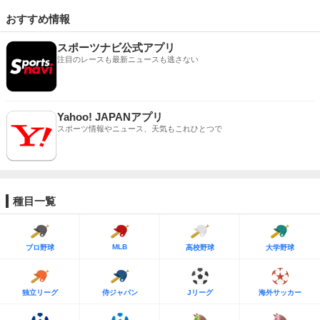
おすすめ情報
スポーツナビ公式アプリ
注目のレースも最新ニュースも逃さない
Yahoo! JAPANアプリ
スポーツ情報やニュース、天気もこれひとつで
種目一覧
MLB
プロ野球
高校野球
大学野球
独立リーグ
侍ジャパン
Jリーグ
海外サッカー