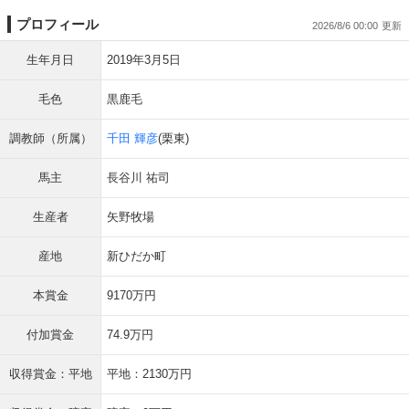
プロフィール
2026/8/6 00:00
生年月日
2019年3月5日
毛色
黒鹿毛
調教師（所属）
千田 輝彦
(栗東)
馬主
長谷川 祐司
生産者
矢野牧場
産地
新ひだか町
本賞金
9170万円
付加賞金
74.9万円
収得賞金：平地
平地：2130万円