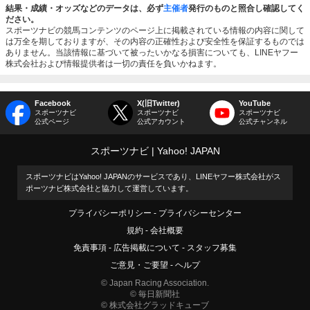
結果・成績・オッズなどのデータは、必ず
主催者
発行のものと照合し確認してく
ださい。
スポーツナビの競馬コンテンツのページ上に掲載されている情報の内容に関して
は万全を期しておりますが、その内容の正確性および安全性を保証するものでは
ありません。当該情報に基づいて被ったいかなる損害についても、LINEヤフー
株式会社および情報提供者は一切の責任を負いかねます。
Facebook
X(旧Twitter)
YouTube
スポーツナビ
スポーツナビ
スポーツナビ
公式ページ
公式アカウント
公式チャンネル
スポーツナビ
Yahoo! JAPAN
スポーツナビはYahoo! JAPANのサービスであり、LINEヤフー株式会社がス
ポーツナビ株式会社と協力して運営しています。
プライバシーポリシー
プライバシーセンター
規約
会社概要
免責事項
広告掲載について
スタッフ募集
ご意見・ご要望
ヘルプ
© Japan Racing Association.
© 毎日新聞社
© 株式会社グラッドキューブ