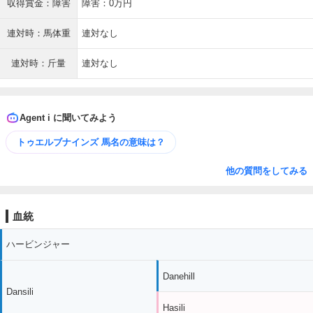
収得賞金：障害
障害：0万円
連対時：馬体重
連対なし
連対時：斤量
連対なし
Agent i に聞いてみよう
トゥエルブナインズ 馬名の意味は？
他の質問をしてみる
血統
ハービンジャー
Danehill
Dansili
Hasili