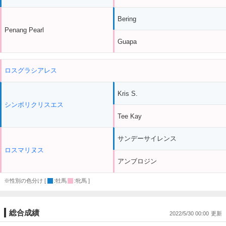
Bering
Penang Pearl
Guapa
ロスグラシアレス
Kris S.
シンボリクリスエス
Tee Kay
サンデーサイレンス
ロスマリヌス
アンブロジン
※性別の色分け [
:牡馬
:牝馬 ]
総合成績
2022/5/30 00:00