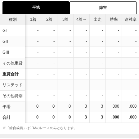
平地
障害
種別
1着
2着
3着
4着～
出走
勝率
連対率
-
-
-
-
-
-
-
GI
-
-
-
-
-
-
-
GII
-
-
-
-
-
-
-
GIII
-
-
-
-
-
-
-
その他重賞
-
-
-
-
-
-
-
重賞合計
-
-
-
-
-
-
-
リステッド
-
-
-
-
-
-
-
その他特別
0
0
0
3
3
.000
.000
平場
0
0
0
3
3
.000
.000
合計
※「総合成績」はJRAのレースのみとなります。