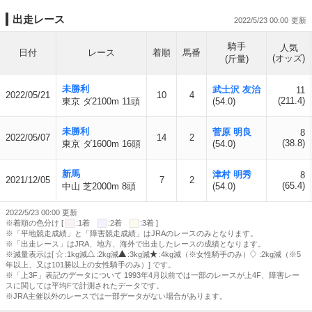
出走レース
2022/5/23 00:00
騎手
人気
日付
レース
着順
馬番
(オッズ)
(斤量)
未勝利
武士沢 友治
11
2022/05/21
10
4
(211.4)
東京 ダ2100m 11頭
(54.0)
未勝利
菅原 明良
8
2022/05/07
14
2
(38.8)
東京 ダ1600m 16頭
(54.0)
新馬
津村 明秀
8
2021/12/05
7
2
(65.4)
中山 芝2000m 8頭
(54.0)
2022/5/23 00:00 更新
※着順の色分け [
:1着
:2着
:3着 ]
※「平地競走成績」と「障害競走成績」はJRAのレースのみとなります。
※「出走レース」はJRA、地方、海外で出走したレースの成績となります。
※減量表示は[
:1kg減
:2kg減
:3kg減
:4kg減（※女性騎手のみ）
:2kg減（※5
年以上、又は101勝以上の女性騎手のみ）] です。
※「上3F」表記のデータについて 1993年4月以前では一部のレースが上4F、障害レー
スに関しては平均Fで計測されたデータです。
※JRA主催以外のレースでは一部データがない場合があります。