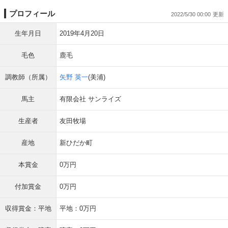
プロフィール
2022/5/30 00:00
生年月日
2019年4月20日
毛色
鹿毛
調教師（所属）
矢野 英一
(美浦)
馬主
有限会社 サンライズ
生産者
友田牧場
産地
新ひだか町
本賞金
0万円
付加賞金
0万円
収得賞金：平地
平地：0万円