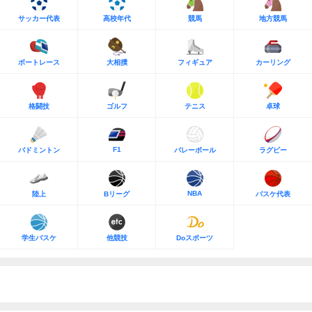
サッカー代表
高校年代
競馬
地方競馬
ボートレース
大相撲
フィギュア
カーリング
格闘技
ゴルフ
テニス
卓球
F1
バドミントン
バレーボール
ラグビー
NBA
陸上
Bリーグ
バスケ代表
学生バスケ
他競技
Doスポーツ