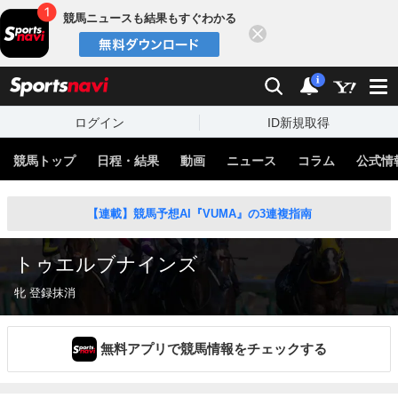
競馬ニュースも結果もすぐわかる
閉じる
スポーツナビ
検索
通知
i
ログイン
ID新規取得
競馬トップ
日程・結果
動画
ニュース
コラム
公式情
【連載】競馬予想AI『VUMA』の3連複指南
トゥエルブナインズ
牝 登録抹消
無料アプリで競馬情報をチェックする