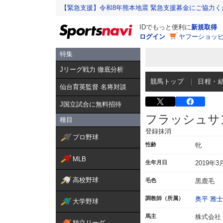
【緊急支援】令和8年熊本地震 緊急支援募金にご協力く
IDでもっと便利に
新規取得
ログイン
ヤフーショッピ
特集
Jリーグ戦力 徹底分析
競馬トップ
日程・
仙台育英監督 名将対談
J国立試合に無料招待
フラッシュサ
種目
登録抹消
プロ野球
性齢
牝
MLB
生年月日
2019年3
高校野球
毛色
黒鹿毛
調教師（所属）
奥平 雅士
大学野球
馬主
株式会社
独立リーグ