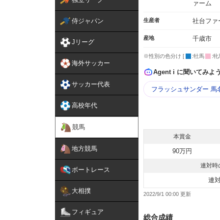
ァーム
侍ジャパン
生産者
社台ファ
産地
千歳市
Jリーグ
※性別の色分け [
:牡馬
:牝
海外サッカー
Agent i に聞いてみよ
サッカー代表
フラッシュサンダー 馬
高校年代
競馬
本賞金
地方競馬
90万円
連対時
ボートレース
連
大相撲
2022/9/1 00:00
フィギュア
総合成績