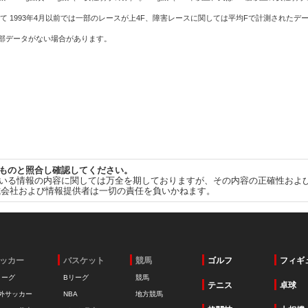
て 1993年4月以前では一部のレースが上4F、障害レースに関しては平均Fで計測されたデ
一部データがない場合があります。
ものと照合し確認してください。
いる情報の内容に関しては万全を期しておりますが、その内容の正確性およ
式会社および情報提供者は一切の責任を負いかねます。
ッカー
バスケット
競馬
ゴルフ
フィギ
リーグ
Bリーグ
競馬
テニス
卓球
外サッカー
NBA
地方競馬