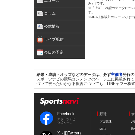
ニュース
み）] です。
※「上3F」表記のデータについ
す。
コラム
※JRA主催以外のレースでは
公式情報
ライブ配信
今日の予定
結果・成績・オッズなどのデータは、必ず
主催者
発行の
スポーツナビの競馬コンテンツのページ上に掲載されて
づいて被ったいかなる損害についても、LINEヤフー株
Facebook
野球
サ
スポーツナビ
プロ野球
J
公式ページ
MLB
海
X（旧Twitter）