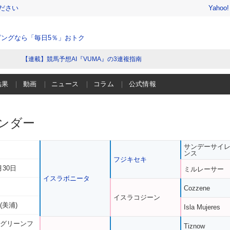
ださい
Yahoo
ングなら「毎日5％」おトク
【連載】競馬予想AI『VUMA』の3連複指南
結果
動画
ニュース
コラム
公式情報
ンダー
サンデーサイ
ンス
フジキセキ
月30日
ミルレーサー
イスラボニータ
Cozzene
イスラコジーン
(美浦)
Isla Mujeres
 グリーンフ
Tiznow