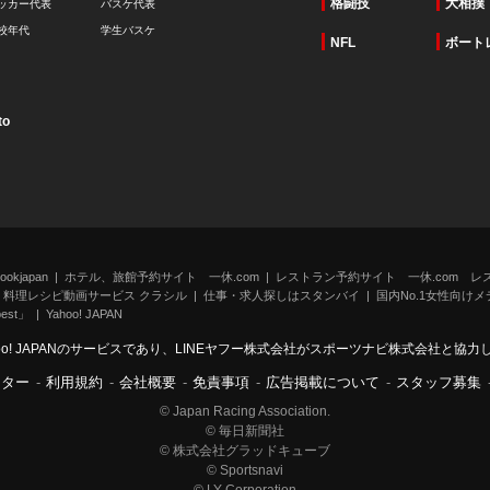
格闘技
大相撲
ッカー代表
バスケ代表
校年代
学生バスケ
NFL
ボート
to
kjapan
ホテル、旅館予約サイト 一休.com
レストラン予約サイト 一休.com レ
料理レシピ動画サービス クラシル
仕事・求人探しはスタンバイ
国内No.1女性向けメデ
st」
Yahoo! JAPAN
oo! JAPANのサービスであり、LINEヤフー株式会社がスポーツナビ株式会社と協
ンター
-
利用規約
-
会社概要
-
免責事項
-
広告掲載について
-
スタッフ募集
© Japan Racing Association.
© 毎日新聞社
© 株式会社グラッドキューブ
© Sportsnavi