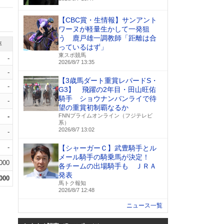
【CBC賞・生情報】サンアント
ワーヌが軽量生かして一発狙
う 鹿戸雄一調教師「距離は合
率
っているはず」
東スポ競馬
-
2026/8/7 13:35
-
【3歳馬ダート重賞レパードS・
-
G3】 飛躍の2年目・田山旺佑
騎手 ショウナンバンライで待
-
望の重賞初制覇なるか
-
FNNプライムオンライン（フジテレビ
系）
2026/8/7 13:02
-
-
【シャーガーＣ】武豊騎手とル
メール騎手の騎乗馬が決定！
.000
各チームの出場騎手も ＪＲＡ
発表
.000
馬トク報知
2026/8/7 12:48
ニュース一覧