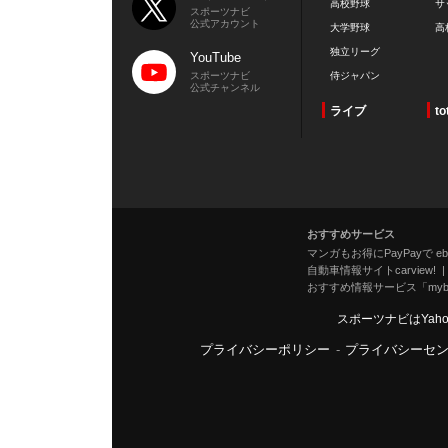
高校野球
サ
スポーツナビ
公式アカウント
大学野球
高
独立リーグ
YouTube
スポーツナビ
侍ジャパン
公式チャンネル
ライブ
to
おすすめサービス
マンガもお得にPayPayで eboo
自動車情報サイトcarview!
おすすめ情報サービス「mybe
スポーツナビはYah
プライバシーポリシー
-
プライバシーセ