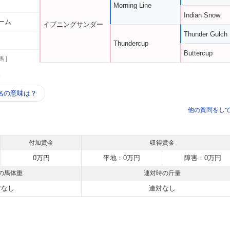
Morning Line
Indian Snow
ーム
イブニングサンダー
Thunder Gulch
Thundercup
Buttercup
馬 ]
う
名の意味は？
他の質問をし
付加賞金
収得賞金
0万円
平地：0万円
障害：0万円
の馬体重
連対時の斤量
対なし
連対なし