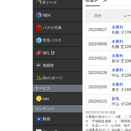
Bリーグ
NBA
日付
レー
未勝利
バスケ代表
2022/08/27
札幌 ダ170
学生バスケ
未勝利
2022/08/06
札幌 芝120
NFL
未勝利
2022/05/21
新潟 芝100
他競技
未勝利
2022/02/26
中山 ダ120
Doスポーツ
未勝利
2022/02/05
サービス
東京 ダ140
toto
新馬
2022/01/22
中山 ダ120
コンテンツ
2022/8/29 00:00 更新
※着順の色分け [
:1着
動画
※「平地競走成績」と「障害競
※「出走レース」はJRA、地
※減量表示は[
:1kg減
:2k