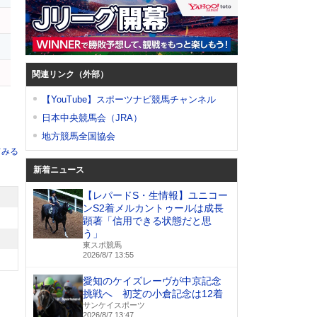
関連リンク（外部）
【YouTube】スポーツナビ競馬チャンネル
日本中央競馬会（JRA）
地方競馬全国協会
てみる
新着ニュース
【レパードS・生情報】ユニコー
ンS2着メルカントゥールは成長
顕著「信用できる状態だと思
う」
東スポ競馬
2026/8/7 13:55
愛知のケイズレーヴが中京記念
挑戦へ 初芝の小倉記念は12着
サンケイスポーツ
2026/8/7 13:47