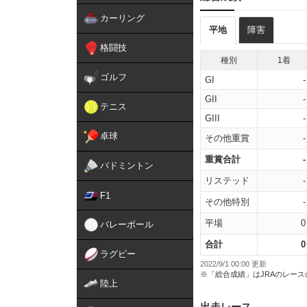
カーリング
平地
障害
格闘技
種別
1着
ゴルフ
GI
-
GII
-
テニス
GIII
-
卓球
その他重賞
-
重賞合計
-
バドミントン
リステッド
-
F1
その他特別
-
平場
0
バレーボール
合計
0
ラグビー
2022/9/1 00:00 更新
※「総合成績」はJRAのレー
陸上
出走レース