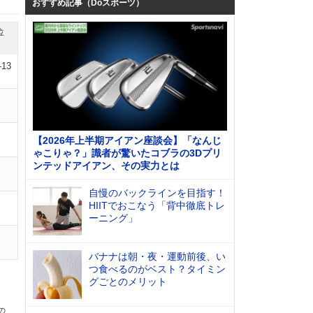
おすすめ記事（Doスポーツ）
位
-13
【2026年上半期アイアン座談会】「なんじ
ゃこりゃ？」識者が驚いたコブラの3Dプリ
ンテッドアイアン、その実力とは
自慢のバックラインを目指す！
HIITでおこなう「背中徹底トレ
ーニング」
バナナは朝・夜・運動前後、い
つ食べるのがベスト？タイミン
グごとのメリット
の