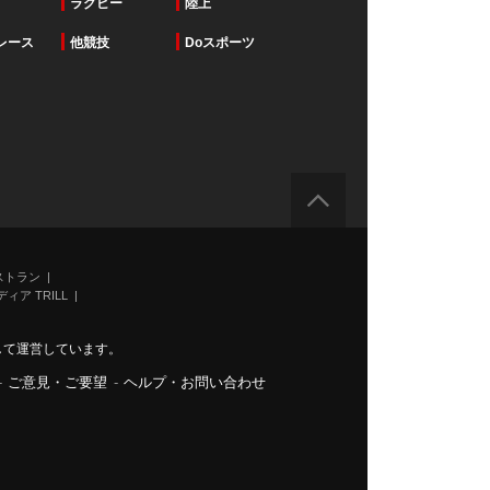
ラグビー
陸上
レース
他競技
Doスポーツ
ストラン
ィア TRILL
力して運営しています。
-
ご意見・ご要望
-
ヘルプ・お問い合わせ