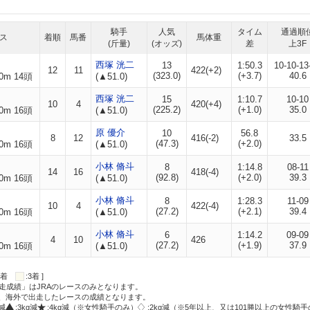
騎手
人気
タイム
通過順
ス
着順
馬番
馬体重
(斤量)
(オッズ)
差
上3F
西塚 洸二
13
1:50.3
10-10-13
12
11
422(+2)
(323.0)
(+3.7)
40.6
0m 14頭
(▲51.0)
西塚 洸二
15
1:10.7
10-10
10
4
420(+4)
(225.2)
(+1.0)
35.0
0m 16頭
(▲51.0)
原 優介
10
56.8
8
12
416(-2)
33.5
(47.3)
(+2.0)
0m 16頭
(▲51.0)
小林 脩斗
8
1:14.8
08-11
14
16
418(-4)
(92.8)
(+2.0)
39.3
0m 16頭
(▲51.0)
小林 脩斗
8
1:28.3
11-09
10
4
422(-4)
(27.2)
(+2.1)
39.4
0m 16頭
(▲51.0)
小林 脩斗
6
1:14.2
09-09
4
10
426
(27.2)
(+1.9)
37.9
0m 16頭
(▲51.0)
:2着
:3着 ]
走成績」はJRAのレースのみとなります。
方、海外で出走したレースの成績となります。
g減
:3kg減
:4kg減（※女性騎手のみ）
:2kg減（※5年以上、又は101勝以上の女性騎手