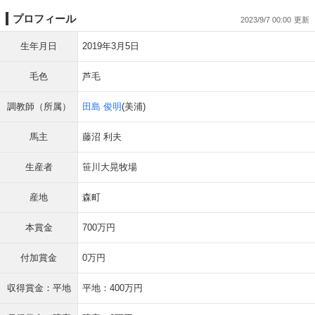
プロフィール
2023/9/7 00:00
生年月日
2019年3月5日
毛色
芦毛
調教師（所属）
田島 俊明
(美浦)
馬主
藤沼 利夫
生産者
笹川大晃牧場
産地
森町
本賞金
700万円
付加賞金
0万円
収得賞金：平地
平地：400万円