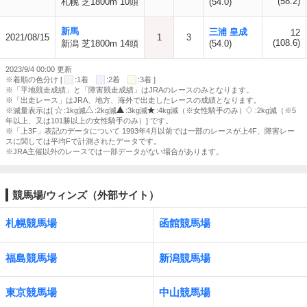
(58.2)
札幌 芝1800m 10頭
(54.0)
新馬
三浦 皇成
12
2021/08/15
1
3
(108.6)
新潟 芝1800m 14頭
(54.0)
2023/9/4 00:00 更新
※着順の色分け [
:1着
:2着
:3着 ]
※「平地競走成績」と「障害競走成績」はJRAのレースのみとなります。
※「出走レース」はJRA、地方、海外で出走したレースの成績となります。
※減量表示は[
:1kg減
:2kg減
:3kg減
:4kg減（※女性騎手のみ）
:2kg減（※5
年以上、又は101勝以上の女性騎手のみ）] です。
※「上3F」表記のデータについて 1993年4月以前では一部のレースが上4F、障害レー
スに関しては平均Fで計測されたデータです。
※JRA主催以外のレースでは一部データがない場合があります。
競馬場/ウィンズ（外部サイト）
札幌競馬場
函館競馬場
福島競馬場
新潟競馬場
東京競馬場
中山競馬場