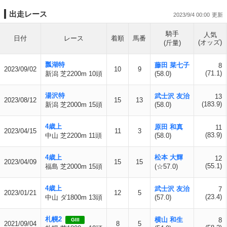
出走レース
2023/9/4 00:00
騎手
人気
日付
レース
着順
馬番
(オッズ)
(斤量)
瓢湖特
藤田 菜七子
8
2023/09/02
10
9
(71.1)
新潟 芝2200m 10頭
(58.0)
湯沢特
武士沢 友治
13
2023/08/12
15
13
(183.9)
新潟 芝2000m 15頭
(58.0)
4歳上
原田 和真
11
2023/04/15
11
3
(83.9)
中山 芝2200m 11頭
(58.0)
4歳上
松本 大輝
12
2023/04/09
15
15
(55.1)
福島 芝2000m 15頭
(☆57.0)
4歳上
武士沢 友治
7
2023/01/21
12
5
(23.4)
中山 ダ1800m 13頭
(57.0)
札幌2
横山 和生
8
GIII
2021/09/04
8
5