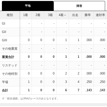
平地
障害
種別
1着
2着
3着
4着～
出走
勝率
連対率
-
-
-
-
-
-
-
GI
-
-
-
-
-
-
-
GII
0
0
0
1
1
.000
.000
GIII
-
-
-
-
-
-
-
その他重賞
0
0
0
1
1
.000
.000
重賞合計
-
-
-
-
-
-
-
リステッド
0
0
0
2
2
.000
.000
その他特別
1
0
0
3
4
.250
.250
平場
1
0
0
6
7
.143
.143
合計
※「総合成績」はJRAのレースのみとなります。