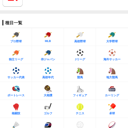
種目一覧
MLB
プロ野球
高校野球
大学野球
独立リーグ
侍ジャパン
Jリーグ
海外サッカー
サッカー代表
高校年代
競馬
地方競馬
ボートレース
大相撲
フィギュア
カーリング
格闘技
ゴルフ
テニス
卓球