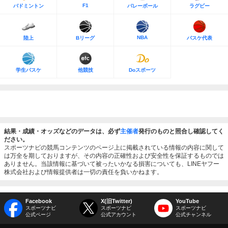
F1
バドミントン
バレーボール
ラグビー
NBA
陸上
Bリーグ
バスケ代表
学生バスケ
他競技
Doスポーツ
結果・成績・オッズなどのデータは、必ず
主催者
発行のものと照合し確認してく
ださい。
スポーツナビの競馬コンテンツのページ上に掲載されている情報の内容に関して
は万全を期しておりますが、その内容の正確性および安全性を保証するものでは
ありません。当該情報に基づいて被ったいかなる損害についても、LINEヤフー
株式会社および情報提供者は一切の責任を負いかねます。
Facebook
X(旧Twitter)
YouTube
スポーツナビ
スポーツナビ
スポーツナビ
公式ページ
公式アカウント
公式チャンネル