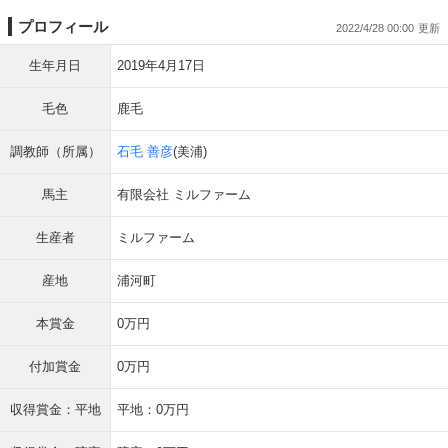
プロフィール
2022/4/28 00:00
生年月日
2019年4月17日
毛色
鹿毛
調教師（所属）
石毛 善彦
(美浦)
馬主
有限会社 ミルファーム
生産者
ミルファーム
産地
浦河町
本賞金
0万円
付加賞金
0万円
収得賞金：平地
平地：0万円