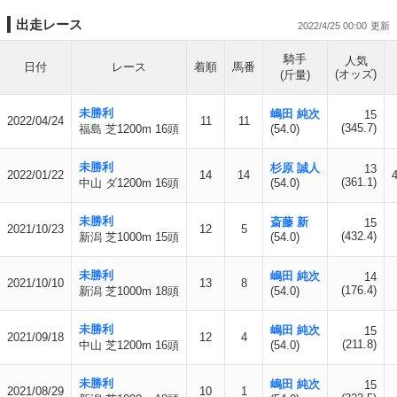
出走レース
2022/4/25 00:00
騎手
人気
日付
レース
着順
馬番
(オッズ)
(斤量)
未勝利
嶋田 純次
15
2022/04/24
11
11
(345.7)
福島 芝1200m 16頭
(54.0)
未勝利
杉原 誠人
13
2022/01/22
14
14
(361.1)
中山 ダ1200m 16頭
(54.0)
未勝利
斎藤 新
15
2021/10/23
12
5
(432.4)
新潟 芝1000m 15頭
(54.0)
未勝利
嶋田 純次
14
2021/10/10
13
8
(176.4)
新潟 芝1000m 18頭
(54.0)
未勝利
嶋田 純次
15
2021/09/18
12
4
(211.8)
中山 芝1200m 16頭
(54.0)
未勝利
嶋田 純次
15
2021/08/29
10
1