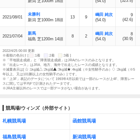
(323.5)
新潟 芝1000m 18頭
(54.0)
未勝利
嶋田 純次
9
2021/08/01
13
9
(42.6)
新潟 芝1000m 18頭
(54.0)
新馬
嶋田 純次
8
2021/07/04
8
2
(30.9)
福島 芝1200m 14頭
(54.0)
2022/4/25 00:00 更新
※着順の色分け [
:1着
:2着
:3着 ]
※「平地競走成績」と「障害競走成績」はJRAのレースのみとなります。
※「出走レース」はJRA、地方、海外で出走したレースの成績となります。
※減量表示は[
:1kg減
:2kg減
:3kg減
:4kg減（※女性騎手のみ）
:2kg減（※5
年以上、又は101勝以上の女性騎手のみ）] です。
※「上3F」表記のデータについて 1993年4月以前では一部のレースが上4F、障害レー
スに関しては平均Fで計測されたデータです。
※JRA主催以外のレースでは一部データがない場合があります。
競馬場/ウィンズ（外部サイト）
札幌競馬場
函館競馬場
福島競馬場
新潟競馬場