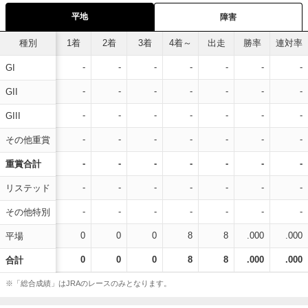
平地
障害
種別
1着
2着
3着
4着～
出走
勝率
連対率
-
-
-
-
-
-
-
GI
-
-
-
-
-
-
-
GII
-
-
-
-
-
-
-
GIII
-
-
-
-
-
-
-
その他重賞
-
-
-
-
-
-
-
重賞合計
-
-
-
-
-
-
-
リステッド
-
-
-
-
-
-
-
その他特別
0
0
0
8
8
.000
.000
平場
0
0
0
8
8
.000
.000
合計
※「総合成績」はJRAのレースのみとなります。