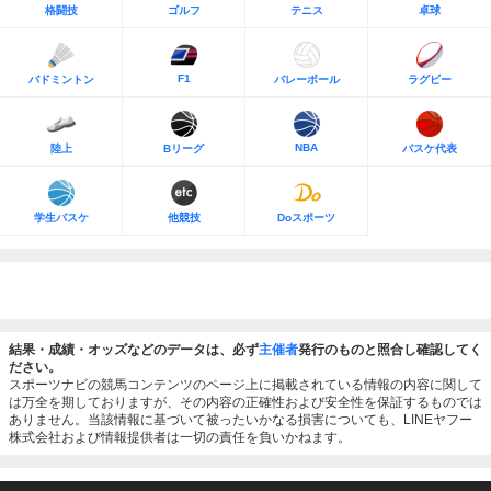
格闘技
ゴルフ
テニス
卓球
F1
バドミントン
バレーボール
ラグビー
NBA
陸上
Bリーグ
バスケ代表
学生バスケ
他競技
Doスポーツ
結果・成績・オッズなどのデータは、必ず
主催者
発行のものと照合し確認してく
ださい。
スポーツナビの競馬コンテンツのページ上に掲載されている情報の内容に関して
は万全を期しておりますが、その内容の正確性および安全性を保証するものでは
ありません。当該情報に基づいて被ったいかなる損害についても、LINEヤフー
株式会社および情報提供者は一切の責任を負いかねます。