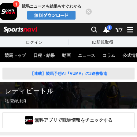
競馬ニュースも結果もすぐわかる
閉じる
スポーツナビ
検索
通知
i
ログイン
ID新規取得
競馬トップ
日程・結果
動画
ニュース
コラム
公式情
【連載】競馬予想AI『VUMA』の3連複指南
レディビートル
牝 登録抹消
無料アプリで競馬情報をチェックする