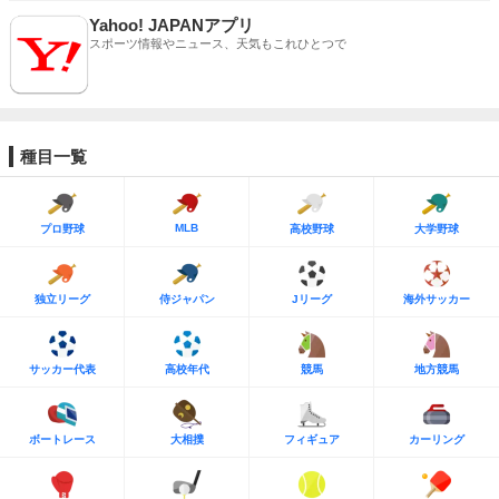
Yahoo! JAPANアプリ
スポーツ情報やニュース、天気もこれひとつで
種目一覧
MLB
プロ野球
高校野球
大学野球
独立リーグ
侍ジャパン
Jリーグ
海外サッカー
サッカー代表
高校年代
競馬
地方競馬
ボートレース
大相撲
フィギュア
カーリング