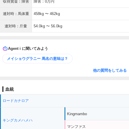
収得賞金：障害
障害：0万円
連対時：馬体重
458kg 〜 462kg
連対時：斤量
54.0kg 〜 56.0kg
Agent i に聞いてみよう
メイショウグラニー 馬名の意味は？
他の質問をしてみる
血統
ロードカナロア
Kingmambo
キングカメハメハ
マンファス