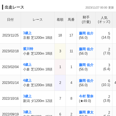
出走レース
2023/11/27 00:00
騎手
人気
日付
レース
着順
馬番
(オッズ)
(斤量)
3歳上
藤岡 佑介
5
2023/11/25
18
17
(14.0)
京都 芝1200m 18頭
(56.0)
紫川特
藤岡 佑介
2
2023/02/18
3
11
(7.0)
小倉 芝1200m 18頭
(56.0)
4歳上
藤岡 佑介
3
2023/02/04
1
1
(6.4)
小倉 芝1200m 18頭
(56.0)
4歳上
藤岡 佑介
6
2023/01/14
2
4
(10.1)
小倉 芝1200m 18頭
(56.0)
3歳上
今村 聖奈
2
2022/10/16
7
8
(3.8)
新潟 ダ1200m 12頭
(★49.0)
3歳上
藤岡 康太
2
2022/09/19
6
2