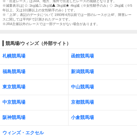
※「出走レース」はJRA、地方、海外で出走したレースの成績となります。
※減量表示は[
:1kg減
:2kg減
:3kg減
:4kg減（※女性騎手のみ）
:2kg減（※5
年以上、又は101勝以上の女性騎手のみ）] です。
※「上3F」表記のデータについて 1993年4月以前では一部のレースが上4F、障害レー
スに関しては平均Fで計測されたデータです。
※JRA主催以外のレースでは一部データがない場合があります。
競馬場/ウィンズ（外部サイト）
札幌競馬場
函館競馬場
福島競馬場
新潟競馬場
東京競馬場
中山競馬場
中京競馬場
京都競馬場
阪神競馬場
小倉競馬場
ウィンズ・エクセル