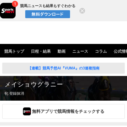
競馬ニュースも結果もすぐわかる
閉じる
競馬トップ
日程・結果
動画
ニュース
コラム
公式情
【連載】競馬予想AI『VUMA』の3連複指南
メイショウグラニー
牝 登録抹消
無料アプリで競馬情報をチェックする