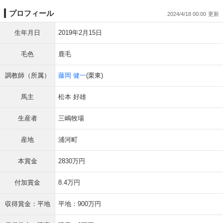
プロフィール
2024/4/18 00:00
生年月日
2019年2月15日
毛色
鹿毛
調教師（所属）
藤岡 健一
(栗東)
馬主
松本 好雄
生産者
三嶋牧場
産地
浦河町
本賞金
2830万円
付加賞金
8.4万円
収得賞金：平地
平地：900万円