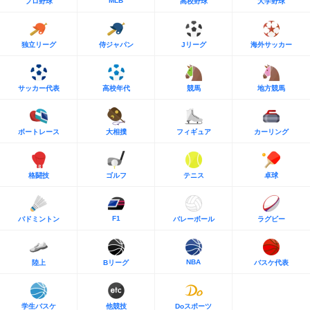
MLB
プロ野球
高校野球
大学野球
独立リーグ
侍ジャパン
Jリーグ
海外サッカー
サッカー代表
高校年代
競馬
地方競馬
ボートレース
大相撲
フィギュア
カーリング
格闘技
ゴルフ
テニス
卓球
F1
バドミントン
バレーボール
ラグビー
NBA
陸上
Bリーグ
バスケ代表
学生バスケ
他競技
Doスポーツ