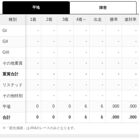
平地
障害
種別
1着
2着
3着
4着～
出走
勝率
連対率
-
-
-
-
-
-
-
GI
-
-
-
-
-
-
-
GII
-
-
-
-
-
-
-
GIII
-
-
-
-
-
-
-
その他重賞
-
-
-
-
-
-
-
重賞合計
-
-
-
-
-
-
-
リステッド
-
-
-
-
-
-
-
その他特別
0
0
0
6
6
.000
.000
平場
0
0
0
6
6
.000
.000
合計
※「総合成績」はJRAのレースのみとなります。