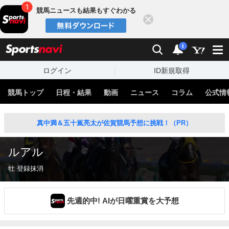
競馬ニュースも結果もすぐわかる
閉じる
スポーツナビ
検索
通知
i
ログイン
ID新規取得
競馬トップ
日程・結果
動画
ニュース
コラム
公式情
真中満＆五十嵐亮太が佐賀競馬予想に挑戦！（PR）
ルアル
牡 登録抹消
先週的中! AIが日曜重賞を大予想