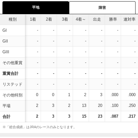
平地
障害
種別
1着
2着
3着
4着～
出走
勝率
連対率
-
-
-
-
-
-
-
GI
-
-
-
-
-
-
-
GII
-
-
-
-
-
-
-
GIII
-
-
-
-
-
-
-
その他重賞
-
-
-
-
-
-
-
重賞合計
-
-
-
-
-
-
-
リステッド
0
0
1
2
3
.000
.000
その他特別
2
3
2
13
20
.100
.250
平場
2
3
3
15
23
.087
.217
合計
※「総合成績」はJRAのレースのみとなります。