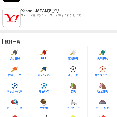
Yahoo! JAPANアプリ
スポーツ情報やニュース、天気もこれひとつで
種目一覧
MLB
プロ野球
高校野球
大学野球
独立リーグ
侍ジャパン
Jリーグ
海外サッカー
サッカー代表
高校年代
競馬
地方競馬
ボートレース
大相撲
フィギュア
カーリング