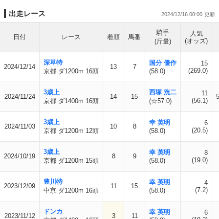
出走レース
2024/12/16 00:00
騎手
人気
日付
レース
着順
馬番
(オッズ)
(斤量)
深草特
国分 優作
15
2024/12/14
13
7
(269.0)
京都 ダ1200m 16頭
(58.0)
3歳上
西塚 洸二
11
2024/11/24
14
15
(56.1)
京都 ダ1400m 16頭
(☆57.0)
3歳上
幸 英明
6
2024/11/03
10
8
(20.5)
京都 ダ1200m 12頭
(58.0)
3歳上
幸 英明
8
2024/10/19
8
9
(19.0)
京都 ダ1200m 15頭
(58.0)
豊川特
幸 英明
4
2023/12/09
11
15
(7.2)
中京 ダ1200m 16頭
(58.0)
ドンカ
幸 英明
6
2023/11/12
3
11