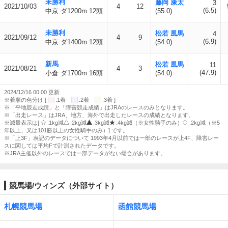
未勝利
藤岡 康太
3
2021/10/03
4
12
(6.5)
中京 ダ1200m 12頭
(55.0)
未勝利
松若 風馬
4
2021/09/12
4
9
(6.9)
中京 ダ1400m 12頭
(54.0)
新馬
松若 風馬
11
2021/08/21
4
3
(47.9)
小倉 ダ1700m 16頭
(54.0)
2024/12/16 00:00 更新
※着順の色分け [
:1着
:2着
:3着 ]
※「平地競走成績」と「障害競走成績」はJRAのレースのみとなります。
※「出走レース」はJRA、地方、海外で出走したレースの成績となります。
※減量表示は[
:1kg減
:2kg減
:3kg減
:4kg減（※女性騎手のみ）
:2kg減（※5
年以上、又は101勝以上の女性騎手のみ）] です。
※「上3F」表記のデータについて 1993年4月以前では一部のレースが上4F、障害レー
スに関しては平均Fで計測されたデータです。
※JRA主催以外のレースでは一部データがない場合があります。
競馬場/ウィンズ（外部サイト）
札幌競馬場
函館競馬場