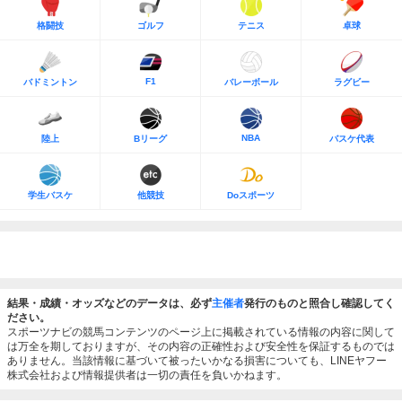
格闘技
ゴルフ
テニス
卓球
F1
バドミントン
バレーボール
ラグビー
NBA
陸上
Bリーグ
バスケ代表
学生バスケ
他競技
Doスポーツ
結果・成績・オッズなどのデータは、必ず
主催者
発行のものと照合し確認してく
ださい。
スポーツナビの競馬コンテンツのページ上に掲載されている情報の内容に関して
は万全を期しておりますが、その内容の正確性および安全性を保証するものでは
ありません。当該情報に基づいて被ったいかなる損害についても、LINEヤフー
株式会社および情報提供者は一切の責任を負いかねます。