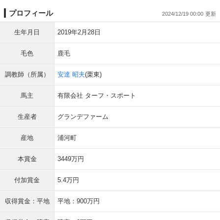
プロフィール
2024/12/19 00:00
生年月日
2019年2月28日
毛色
鹿毛
調教師（所属）
安達 昭夫
(栗東)
馬主
有限会社 ターフ・スポート
生産者
グランデファーム
産地
浦河町
本賞金
3449万円
付加賞金
5.4万円
収得賞金：平地
平地：900万円