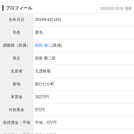
プロフィール
2022/5/23 00:00
生年月日
2019年4月14日
毛色
栗毛
調教師（所属）
和田 雄二
(美浦)
馬主
田島 榮二郎
生産者
元茂牧場
産地
新ひだか町
本賞金
182万円
付加賞金
0万円
収得賞金：平地
平地：0万円