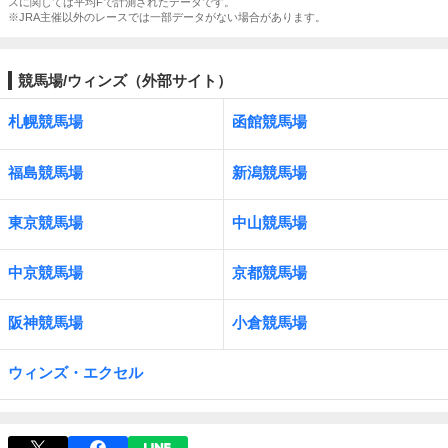
スに関しては平均Fで計測されたデータです。
※JRA主催以外のレースでは一部データがない場合があります。
競馬場/ウィンズ（外部サイト）
札幌競馬場
函館競馬場
福島競馬場
新潟競馬場
東京競馬場
中山競馬場
中京競馬場
京都競馬場
阪神競馬場
小倉競馬場
ウィンズ・エクセル