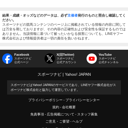
結果・成績・オッズなどのデータは、必ず
主催者
発行のものと照合し確認してく
ださい。
スポーツナビの競馬コンテンツのページ上に掲載されている情報の内容に関して
は万全を期しておりますが、その内容の正確性および安全性を保証するものでは
ありません。当該情報に基づいて被ったいかなる損害についても、LINEヤフー
株式会社および情報提供者は一切の責任を負いかねます。
Facebook
X(旧Twitter)
YouTube
スポーツナビ
スポーツナビ
スポーツナビ
公式ページ
公式アカウント
公式チャンネル
スポーツナビ
Yahoo! JAPAN
スポーツナビはYahoo! JAPANのサービスであり、LINEヤフー株式会社がス
ポーツナビ株式会社と協力して運営しています。
プライバシーポリシー
プライバシーセンター
規約
会社概要
免責事項
広告掲載について
スタッフ募集
ご意見・ご要望
ヘルプ