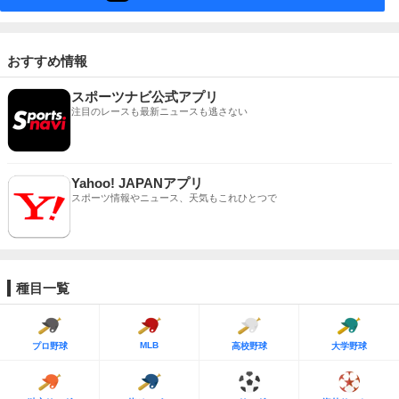
おすすめ情報
スポーツナビ公式アプリ
注目のレースも最新ニュースも逃さない
Yahoo! JAPANアプリ
スポーツ情報やニュース、天気もこれひとつで
種目一覧
MLB
プロ野球
高校野球
大学野球