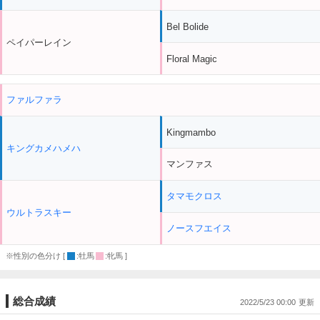
Bel Bolide
ペイパーレイン
Floral Magic
ファルファラ
Kingmambo
キングカメハメハ
マンファス
タマモクロス
ウルトラスキー
ノースフエイス
※性別の色分け [
:牡馬
:牝馬 ]
総合成績
2022/5/23 00:00