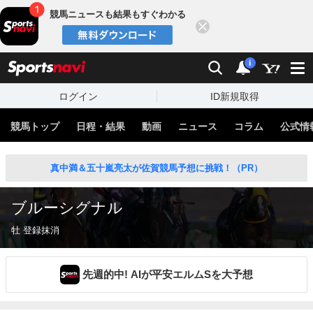
競馬ニュースも結果もすぐわかる
閉じる
スポーツナビ
検索
通知
i
ログイン
ID新規取得
競馬トップ
日程・結果
動画
ニュース
コラム
公式情
真中満＆五十嵐亮太が佐賀競馬予想に挑戦！（PR）
ブルーシグナル
牡 登録抹消
先週的中! AIが平安エルムSを大予想