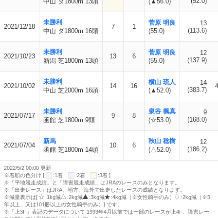
(52.0)
中山 ダ1800m 13頭
(▲56.0)
未勝利
菅原 明良
13
2021/12/18
7
1
(113.6)
中山 ダ1800m 16頭
(55.0)
未勝利
菅原 明良
12
2021/10/23
13
6
(137.9)
新潟 芝1800m 13頭
(55.0)
未勝利
横山 琉人
14
2021/10/02
14
16
(383.7)
中山 芝2000m 16頭
(▲52.0)
未勝利
泉谷 楓真
9
2021/07/17
9
8
(168.0)
函館 芝1800m 9頭
(☆53.0)
新馬
秋山 稔樹
12
2021/07/04
10
6
(186.2)
函館 芝1800m 14頭
(△52.0)
2022/5/2 00:00 更新
※着順の色分け [
:1着
:2着
:3着 ]
※「平地競走成績」と「障害競走成績」はJRAのレースのみとなります。
※「出走レース」はJRA、地方、海外で出走したレースの成績となります。
※減量表示は[
:1kg減
:2kg減
:3kg減
:4kg減（※女性騎手のみ）
:2kg減（※5
年以上、又は101勝以上の女性騎手のみ）] です。
※「上3F」表記のデータについて 1993年4月以前では一部のレースが上4F、障害レー