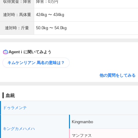
収得賞金：障害
障害：0万円
連対時：馬体重
424kg 〜 434kg
連対時：斤量
50.0kg 〜 54.0kg
Agent i に聞いてみよう
キムケンリアン 馬名の意味は？
他の質問をしてみる
血統
ドゥラメンテ
Kingmambo
キングカメハメハ
マンファス