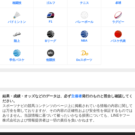
格闘技
ゴルフ
テニス
卓球
F1
バドミントン
バレーボール
ラグビー
NBA
陸上
Bリーグ
バスケ代表
学生バスケ
他競技
Doスポーツ
結果・成績・オッズなどのデータは、必ず
主催者
発行のものと照合し確認してく
ださい。
スポーツナビの競馬コンテンツのページ上に掲載されている情報の内容に関して
は万全を期しておりますが、その内容の正確性および安全性を保証するものでは
ありません。当該情報に基づいて被ったいかなる損害についても、LINEヤフー
株式会社および情報提供者は一切の責任を負いかねます。