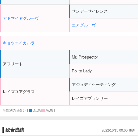
サンデーサイレンス
アドマイヤグルーヴ
エアグルーヴ
キョウエイカルラ
Mr. Prospector
アフリート
Polite Lady
アジュディケーティング
レイズユアグラス
レイズアプランサー
※性別の色分け [
:牡馬
:牝馬 ]
総合成績
2022/10/13 00:00