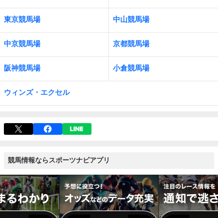
東京競馬場
中山競馬場
中京競馬場
京都競馬場
阪神競馬場
小倉競馬場
ウィンズ・エクセル
競馬情報ならスポーツナビアプリ