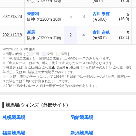
(7.3)
中京 ダ1200m 14頭
(54.0)
未勝利
古川 奈穂
5
2021/12/28
5
8
(16.0)
阪神 ダ1200m 16頭
(★50.0)
新馬
古川 奈穂
5
2021/12/18
2
4
(12.1)
阪神 ダ1200m 11頭
(★50.0)
2022/10/11 00:00 更新
※着順の色分け [
:1着
:2着
:3着 ]
※「平地競走成績」と「障害競走成績」はJRAのレースのみとなります。
※「出走レース」はJRA、地方、海外で出走したレースの成績となります。
※減量表示は[
:1kg減
:2kg減
:3kg減
:4kg減（※女性騎手のみ）
:2kg減（※5
年以上、又は101勝以上の女性騎手のみ）] です。
※「上3F」表記のデータについて 1993年4月以前では一部のレースが上4F、障害レー
スに関しては平均Fで計測されたデータです。
※JRA主催以外のレースでは一部データがない場合があります。
競馬場/ウィンズ（外部サイト）
札幌競馬場
函館競馬場
福島競馬場
新潟競馬場