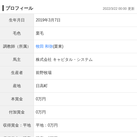
プロフィール
2022/3/22 00:00
生年月日
2019年3月7日
毛色
栗毛
調教師（所属）
牧田 和弥
(栗東)
馬主
株式会社 キャピタル・システム
生産者
前野牧場
産地
日高町
本賞金
0万円
付加賞金
0万円
収得賞金：平地
平地：0万円