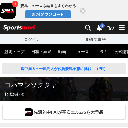
競馬ニュースも結果もすぐわかる
閉じる
スポーツナビ
検索
通知
i
ログイン
ID新規取得
競馬トップ
日程・結果
動画
ニュース
コラム
公式情
真中満＆五十嵐亮太が佐賀競馬予想に挑戦！（PR）
ヨハマンゾクジャ
牝 登録抹消
先週的中! AIが平安エルムSを大予想