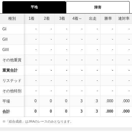
平地
障害
種別
1着
2着
3着
4着～
出走
勝率
連対率
-
-
-
-
-
-
-
GI
-
-
-
-
-
-
-
GII
-
-
-
-
-
-
-
GIII
-
-
-
-
-
-
-
その他重賞
-
-
-
-
-
-
-
重賞合計
-
-
-
-
-
-
-
リステッド
-
-
-
-
-
-
-
その他特別
0
0
0
3
3
.000
.000
平場
0
0
0
3
3
.000
.000
合計
※「総合成績」はJRAのレースのみとなります。