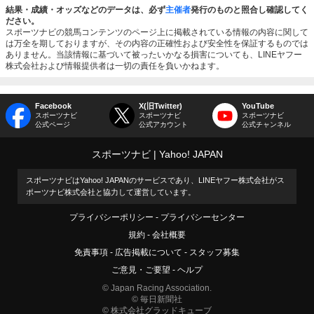
結果・成績・オッズなどのデータは、必ず
主催者
発行のものと照合し確認してく
ださい。
スポーツナビの競馬コンテンツのページ上に掲載されている情報の内容に関して
は万全を期しておりますが、その内容の正確性および安全性を保証するものでは
ありません。当該情報に基づいて被ったいかなる損害についても、LINEヤフー
株式会社および情報提供者は一切の責任を負いかねます。
Facebook
X(旧Twitter)
YouTube
スポーツナビ
スポーツナビ
スポーツナビ
公式ページ
公式アカウント
公式チャンネル
スポーツナビ
Yahoo! JAPAN
スポーツナビはYahoo! JAPANのサービスであり、LINEヤフー株式会社がス
ポーツナビ株式会社と協力して運営しています。
プライバシーポリシー
プライバシーセンター
規約
会社概要
免責事項
広告掲載について
スタッフ募集
ご意見・ご要望
ヘルプ
© Japan Racing Association.
© 毎日新聞社
© 株式会社グラッドキューブ