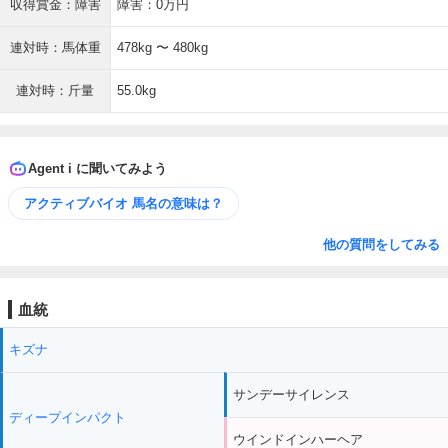
収得賞金：障害
障害：0万円
連対時：馬体重
478kg 〜 480kg
連対時：斤量
55.0kg
Agent i に聞いてみよう
アクティブバイオ 馬名の意味は？
他の質問をしてみる
血統
キズナ
サンデーサイレンス
ディープインパクト
ウインドインハーヘア