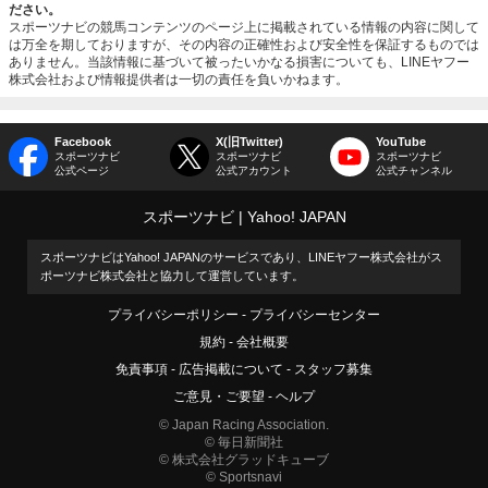
ださい。
スポーツナビの競馬コンテンツのページ上に掲載されている情報の内容に関して
は万全を期しておりますが、その内容の正確性および安全性を保証するものでは
ありません。当該情報に基づいて被ったいかなる損害についても、LINEヤフー
株式会社および情報提供者は一切の責任を負いかねます。
Facebook
X(旧Twitter)
YouTube
スポーツナビ
スポーツナビ
スポーツナビ
公式ページ
公式アカウント
公式チャンネル
スポーツナビ
Yahoo! JAPAN
スポーツナビはYahoo! JAPANのサービスであり、LINEヤフー株式会社がス
ポーツナビ株式会社と協力して運営しています。
プライバシーポリシー
プライバシーセンター
規約
会社概要
免責事項
広告掲載について
スタッフ募集
ご意見・ご要望
ヘルプ
© Japan Racing Association.
© 毎日新聞社
© 株式会社グラッドキューブ
© Sportsnavi