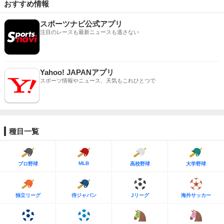
おすすめ情報
スポーツナビ公式アプリ
注目のレースも最新ニュースも逃さない
Yahoo! JAPANアプリ
スポーツ情報やニュース、天気もこれひとつで
種目一覧
MLB
プロ野球
高校野球
大学野球
独立リーグ
侍ジャパン
Jリーグ
海外サッカー