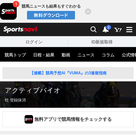
競馬ニュースも結果もすぐわかる
閉じる
スポーツナビ
検索
通知
i
ログイン
ID新規取得
競馬トップ
日程・結果
動画
ニュース
コラム
公式情
【連載】競馬予想AI『VUMA』の3連複指南
アクティブバイオ
牡 登録抹消
無料アプリで競馬情報をチェックする