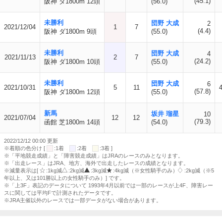
(45.1)
阪神 ダ1800m 12頭
(56.0)
未勝利
団野 大成
2
2021/12/04
1
7
(4.4)
阪神 ダ1800m 9頭
(55.0)
未勝利
団野 大成
4
2021/11/13
2
7
(24.2)
阪神 ダ1800m 10頭
(55.0)
未勝利
団野 大成
6
2021/10/31
5
11
(57.8)
阪神 ダ1800m 12頭
(55.0)
新馬
坂井 瑠星
10
2021/07/04
12
12
(79.3)
函館 芝1800m 14頭
(54.0)
2022/12/12 00:00 更新
※着順の色分け [
:1着
:2着
:3着 ]
※「平地競走成績」と「障害競走成績」はJRAのレースのみとなります。
※「出走レース」はJRA、地方、海外で出走したレースの成績となります。
※減量表示は[
:1kg減
:2kg減
:3kg減
:4kg減（※女性騎手のみ）
:2kg減（※5
年以上、又は101勝以上の女性騎手のみ）] です。
※「上3F」表記のデータについて 1993年4月以前では一部のレースが上4F、障害レー
スに関しては平均Fで計測されたデータです。
※JRA主催以外のレースでは一部データがない場合があります。