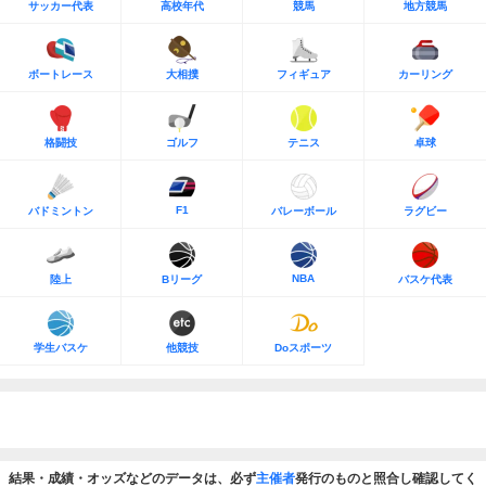
サッカー代表
高校年代
競馬
地方競馬
ボートレース
大相撲
フィギュア
カーリング
格闘技
ゴルフ
テニス
卓球
F1
バドミントン
バレーボール
ラグビー
NBA
陸上
Bリーグ
バスケ代表
学生バスケ
他競技
Doスポーツ
結果・成績・オッズなどのデータは、必ず
主催者
発行のものと照合し確認してく