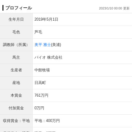
プロフィール
2023/1/10 00:00
生年月日
2019年5月1日
毛色
芦毛
調教師（所属）
奥平 雅士
(美浦)
馬主
バイオ 株式会社
生産者
中館牧場
産地
日高町
本賞金
761万円
付加賞金
0万円
収得賞金：平地
平地：400万円