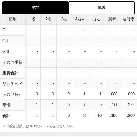
平地
障害
種別
1着
2着
3着
4着～
出走
勝率
連対率
-
-
-
-
-
-
-
GI
-
-
-
-
-
-
-
GII
-
-
-
-
-
-
-
GIII
-
-
-
-
-
-
-
その他重賞
-
-
-
-
-
-
-
重賞合計
-
-
-
-
-
-
-
リステッド
0
0
0
1
1
.000
.000
その他特別
1
1
0
7
9
.111
.222
平場
1
1
0
8
10
.100
.200
合計
※「総合成績」はJRAのレースのみとなります。