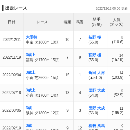
出走レース
2022/12/12 00:00
騎手
人気
日付
レース
着順
馬番
(オッズ)
(斤量)
大須特
荻野 極
9
2022/12/11
10
7
(110.6)
中京 ダ1800m 10頭
(56.0)
3歳上
荻野 極
14
2022/11/19
7
9
(157.9)
福島 ダ1700m 15頭
(55.0)
3歳上
角田 大河
14
2022/09/04
15
1
(103.9)
小倉 芝2600m 15頭
(▲51.0)
3歳上
団野 大成
9
2022/07/16
13
4
(52.5)
小倉 ダ1700m 14頭
(54.0)
3歳
団野 大成
11
2022/03/05
9
3
(195.2)
阪神 ダ1800m 12頭
(56.0)
3歳
松若 風馬
9
2022/02/19
9
12