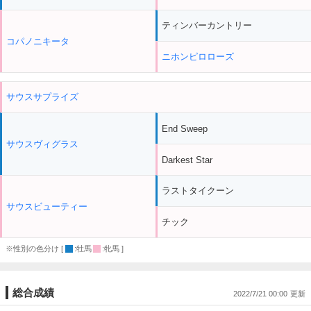
ティンバーカントリー
コパノニキータ
ニホンピロローズ
サウスサプライズ
End Sweep
サウスヴィグラス
Darkest Star
ラストタイクーン
サウスビューティー
チック
※性別の色分け [
:牡馬
:牝馬 ]
総合成績
2022/7/21 00:00