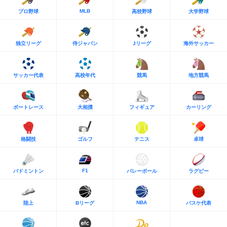
MLB
プロ野球
高校野球
大学野球
独立リーグ
侍ジャパン
Jリーグ
海外サッカー
サッカー代表
高校年代
競馬
地方競馬
ボートレース
大相撲
フィギュア
カーリング
格闘技
ゴルフ
テニス
卓球
F1
バドミントン
バレーボール
ラグビー
NBA
陸上
Bリーグ
バスケ代表