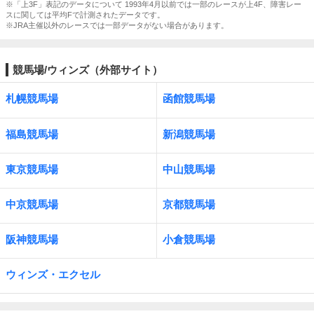
※「上3F」表記のデータについて 1993年4月以前では一部のレースが上4F、障害レー
スに関しては平均Fで計測されたデータです。
※JRA主催以外のレースでは一部データがない場合があります。
競馬場/ウィンズ（外部サイト）
札幌競馬場
函館競馬場
福島競馬場
新潟競馬場
東京競馬場
中山競馬場
中京競馬場
京都競馬場
阪神競馬場
小倉競馬場
ウィンズ・エクセル