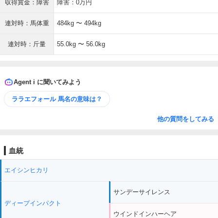
収得賞金：障害
障害：0万円
連対時：馬体重
484kg 〜 494kg
連対時：斤量
55.0kg 〜 56.0kg
Agent i に聞いてみよう
ララエフォール 馬名の意味は？
他の質問をしてみる
血統
エイシンヒカリ
サンデーサイレンス
ディープインパクト
ウインドインハーヘア