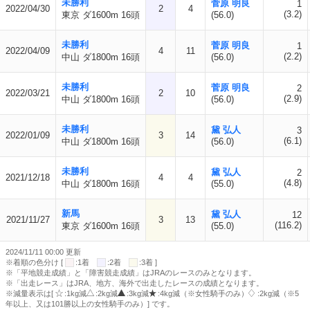
未勝利
菅原 明良
1
2022/04/30
2
4
(3.2)
東京 ダ1600m 16頭
(56.0)
未勝利
菅原 明良
1
2022/04/09
4
11
(2.2)
中山 ダ1800m 16頭
(56.0)
未勝利
菅原 明良
2
2022/03/21
2
10
(2.9)
中山 ダ1800m 16頭
(56.0)
未勝利
黛 弘人
3
2022/01/09
3
14
(6.1)
中山 ダ1800m 16頭
(56.0)
未勝利
黛 弘人
2
2021/12/18
4
4
(4.8)
中山 ダ1800m 16頭
(55.0)
新馬
黛 弘人
12
2021/11/27
3
13
(116.2)
東京 ダ1600m 16頭
(55.0)
2024/11/11 00:00 更新
※着順の色分け [
:1着
:2着
:3着 ]
※「平地競走成績」と「障害競走成績」はJRAのレースのみとなります。
※「出走レース」はJRA、地方、海外で出走したレースの成績となります。
※減量表示は[
:1kg減
:2kg減
:3kg減
:4kg減（※女性騎手のみ）
:2kg減（※5
年以上、又は101勝以上の女性騎手のみ）] です。