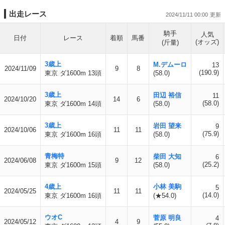
出走レース
2024/11/11 00:00
騎手
人気
日付
レース
着順
馬番
(オッズ)
(斤量)
3歳上
M.デムーロ
13
2024/11/09
9
8
(190.9)
東京 ダ1600m 13頭
(58.0)
3歳上
田辺 裕信
11
2024/10/20
14
6
(58.0)
東京 ダ1600m 14頭
(58.0)
3歳上
岩田 望来
9
2024/10/06
11
11
(75.9)
東京 ダ1600m 16頭
(58.0)
青梅特
柴田 大知
6
2024/06/08
9
12
(25.2)
東京 ダ1600m 15頭
(58.0)
4歳上
小林 美駒
5
2024/05/25
11
11
(14.0)
東京 ダ1600m 16頭
(★54.0)
ウオC
菅原 明良
4
2024/05/12
4
9