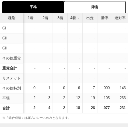
平地
障害
種別
1着
2着
3着
4着～
出走
勝率
連対率
-
-
-
-
-
-
-
GI
-
-
-
-
-
-
-
GII
-
-
-
-
-
-
-
GIII
-
-
-
-
-
-
-
その他重賞
-
-
-
-
-
-
-
重賞合計
-
-
-
-
-
-
-
リステッド
0
1
0
6
7
.000
.143
その他特別
2
3
2
12
19
.105
.263
平場
2
4
2
18
26
.077
.231
合計
※「総合成績」はJRAのレースのみとなります。