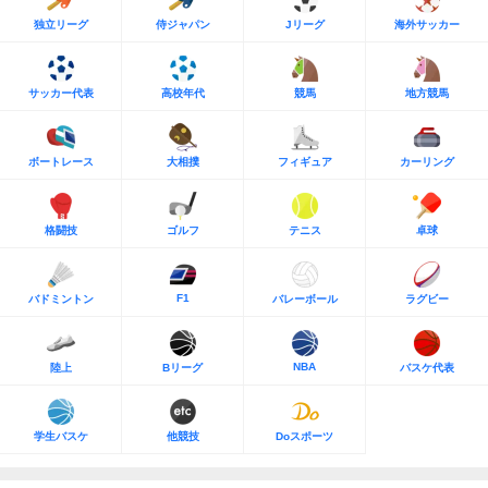
独立リーグ
侍ジャパン
Jリーグ
海外サッカー
サッカー代表
高校年代
競馬
地方競馬
ボートレース
大相撲
フィギュア
カーリング
格闘技
ゴルフ
テニス
卓球
F1
バドミントン
バレーボール
ラグビー
NBA
陸上
Bリーグ
バスケ代表
学生バスケ
他競技
Doスポーツ