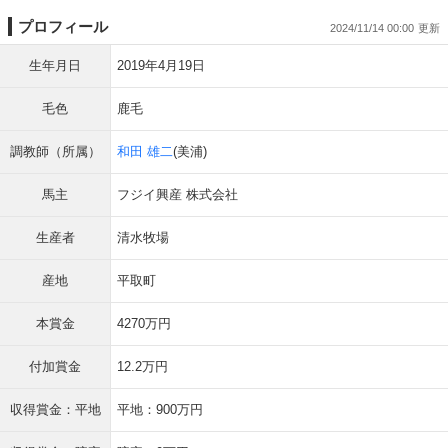
プロフィール
2024/11/14 00:00
生年月日
2019年4月19日
毛色
鹿毛
調教師（所属）
和田 雄二
(美浦)
馬主
フジイ興産 株式会社
生産者
清水牧場
産地
平取町
本賞金
4270万円
付加賞金
12.2万円
収得賞金：平地
平地：900万円