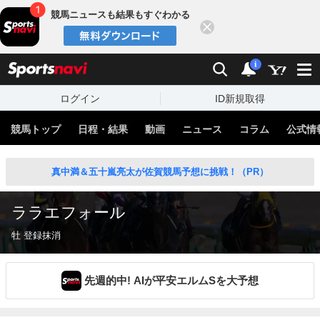
競馬ニュースも結果もすぐわかる
閉じる
スポーツナビ
検索
通知
i
ログイン
ID新規取得
競馬トップ
日程・結果
動画
ニュース
コラム
公式情
真中満＆五十嵐亮太が佐賀競馬予想に挑戦！（PR）
ララエフォール
牡 登録抹消
先週的中! AIが平安エルムSを大予想