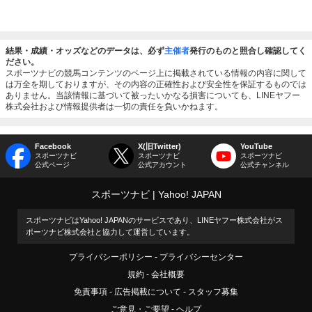
結果・成績・オッズなどのデータは、必ず
主催者
発行のものと照合し確認してく
ださい。
スポーツナビの競馬コンテンツのページ上に掲載されている情報の内容に関して
は万全を期しておりますが、その内容の正確性および安全性を保証するものでは
ありません。当該情報に基づいて被ったいかなる損害についても、LINEヤフー
株式会社および情報提供者は一切の責任を負いかねます。
Facebook
X(旧Twitter)
YouTube
スポーツナビ
スポーツナビ
スポーツナビ
公式ページ
公式アカウント
公式チャンネル
スポーツナビ
Yahoo! JAPAN
スポーツナビはYahoo! JAPANのサービスであり、LINEヤフー株式会社がス
ポーツナビ株式会社と協力して運営しています。
プライバシーポリシー
プライバシーセンター
規約
会社概要
免責事項
広告掲載について
スタッフ募集
ご意見・ご要望
ヘルプ