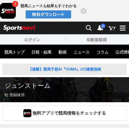
競馬ニュースも結果もすぐわかる
閉じる
スポーツナビ
検索
通知
i
ログイン
ID新規取得
競馬トップ
日程・結果
動画
ニュース
コラム
公式情
【連載】競馬予想AI『VUMA』の3連複指南
ジュンストーム
牡 登録抹消
無料アプリで競馬情報をチェックする