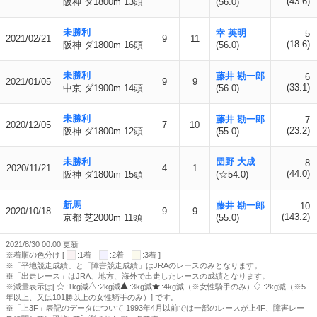
(43.6)
阪神 ダ1800m 13頭
(56.0)
未勝利
幸 英明
5
2021/02/21
9
11
(18.6)
阪神 ダ1800m 16頭
(56.0)
未勝利
藤井 勘一郎
6
2021/01/05
9
9
(33.1)
中京 ダ1900m 14頭
(56.0)
未勝利
藤井 勘一郎
7
2020/12/05
7
10
(23.2)
阪神 ダ1800m 12頭
(55.0)
未勝利
団野 大成
8
2020/11/21
4
1
(44.0)
阪神 ダ1800m 15頭
(☆54.0)
新馬
藤井 勘一郎
10
2020/10/18
9
9
(143.2)
京都 芝2000m 11頭
(55.0)
2021/8/30 00:00 更新
※着順の色分け [
:1着
:2着
:3着 ]
※「平地競走成績」と「障害競走成績」はJRAのレースのみとなります。
※「出走レース」はJRA、地方、海外で出走したレースの成績となります。
※減量表示は[
:1kg減
:2kg減
:3kg減
:4kg減（※女性騎手のみ）
:2kg減（※5
年以上、又は101勝以上の女性騎手のみ）] です。
※「上3F」表記のデータについて 1993年4月以前では一部のレースが上4F、障害レー