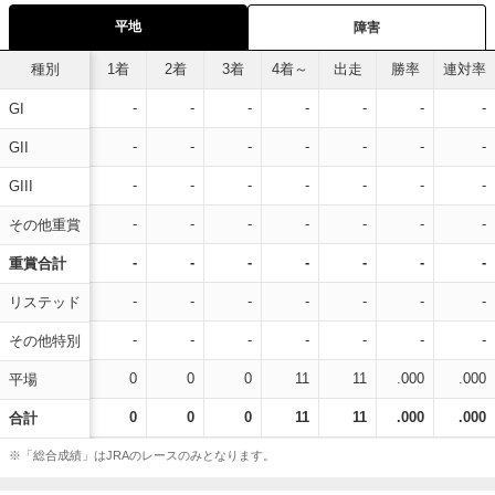
平地
障害
種別
1着
2着
3着
4着～
出走
勝率
連対率
-
-
-
-
-
-
-
GI
-
-
-
-
-
-
-
GII
-
-
-
-
-
-
-
GIII
-
-
-
-
-
-
-
その他重賞
-
-
-
-
-
-
-
重賞合計
-
-
-
-
-
-
-
リステッド
-
-
-
-
-
-
-
その他特別
0
0
0
11
11
.000
.000
平場
0
0
0
11
11
.000
.000
合計
※「総合成績」はJRAのレースのみとなります。