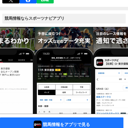
競馬情報ならスポーツナビアプリ
競馬情報をアプリで見る