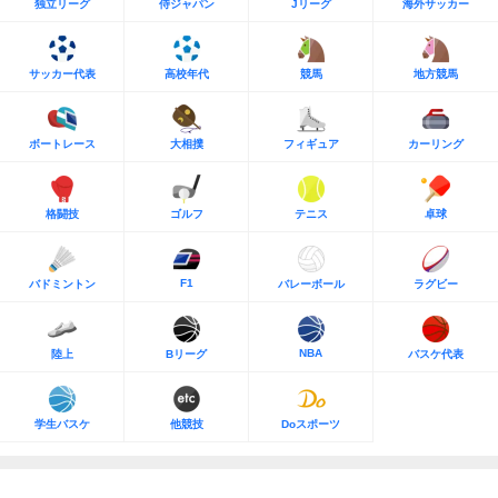
独立リーグ
侍ジャパン
Jリーグ
海外サッカー
サッカー代表
高校年代
競馬
地方競馬
ボートレース
大相撲
フィギュア
カーリング
格闘技
ゴルフ
テニス
卓球
F1
バドミントン
バレーボール
ラグビー
NBA
陸上
Bリーグ
バスケ代表
学生バスケ
他競技
Doスポーツ