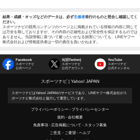
結果・成績・オッズなどのデータは、必ず
主催者
発行のものと照合し確認してく
ださい。
スポーツナビの競馬コンテンツのページ上に掲載されている情報の内容に関して
は万全を期しておりますが、その内容の正確性および安全性を保証するものでは
ありません。当該情報に基づいて被ったいかなる損害についても、LINEヤフー
株式会社および情報提供者は一切の責任を負いかねます。
Facebook
X(旧Twitter)
YouTube
スポーツナビ
スポーツナビ
スポーツナビ
公式ページ
公式アカウント
公式チャンネル
スポーツナビ
Yahoo! JAPAN
スポーツナビはYahoo! JAPANのサービスであり、LINEヤフー株式会社がス
ポーツナビ株式会社と協力して運営しています。
プライバシーポリシー
プライバシーセンター
規約
会社概要
免責事項
広告掲載について
スタッフ募集
ご意見・ご要望
ヘルプ