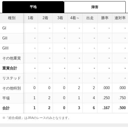
平地
障害
種別
1着
2着
3着
4着～
出走
勝率
連対率
-
-
-
-
-
-
-
GI
-
-
-
-
-
-
-
GII
-
-
-
-
-
-
-
GIII
-
-
-
-
-
-
-
その他重賞
-
-
-
-
-
-
-
重賞合計
-
-
-
-
-
-
-
リステッド
0
0
0
2
2
.000
.000
その他特別
1
2
0
1
4
.250
.750
平場
1
2
0
3
6
.167
.500
合計
※「総合成績」はJRAのレースのみとなります。