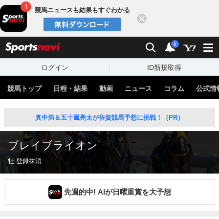
競馬ニュースも結果もすぐわかる
閉じる
スポーツナビ
検索
通知
i
ログイン
ID新規取得
競馬トップ
日程・結果
動画
ニュース
コラム
公式情
真中満＆五十嵐亮太が佐賀競馬予想に挑戦！（PR）
ブレイブライオン
牡 登録抹消
先週的中! AIが日曜重賞を大予想