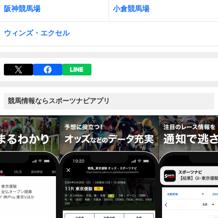
阪神競馬場
小倉競馬場
ウィンズ・エクセル
競馬情報ならスポーツナビアプリ