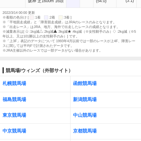
(3.1)
阪神 芝1600m 16頭
(54.0)
2022/3/14 00:00 更新
※着順の色分け [
:1着
:2着
:3着 ]
※「平地競走成績」と「障害競走成績」はJRAのレースのみとなります。
※「出走レース」はJRA、地方、海外で出走したレースの成績となります。
※減量表示は[
:1kg減
:2kg減
:3kg減
:4kg減（※女性騎手のみ）
:2kg減（※5
年以上、又は101勝以上の女性騎手のみ）] です。
※「上3F」表記のデータについて 1993年4月以前では一部のレースが上4F、障害レー
スに関しては平均Fで計測されたデータです。
※JRA主催以外のレースでは一部データがない場合があります。
競馬場/ウィンズ（外部サイト）
札幌競馬場
函館競馬場
福島競馬場
新潟競馬場
東京競馬場
中山競馬場
中京競馬場
京都競馬場